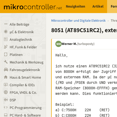
Neuigkeiten
Artikel
Fo
Mikrocontroller und Digitale Elektronik
›
Thr
Alle Beiträge
8051 (AT89C51RC2), exte
µC & Elektronik
Analogtechnik
Werner M.
(turboposty)
WM
HF, Funk & Felder
Platinen
Hallo,

Mechanik & Werkzeug
ich nutze einen AT89C51RC2 (3
Fahrzeugelektronik
von 8000H erfolgt der Zugriff
und externem RAM. Da der µC n
Haus & Smart Home
(/RD und /PSEN durch UND verk
Compiler & IDEs
RAM-Speicher (8000H-EFFFH) ge
FPGA, VHDL & Co.
werden kann. Dies funktioniert
DSP
Beispiel:

PC-Programmierung
a) C:7500H    22H    (RET)

PC Hard- & Software
b) C:C000H    22H    (RET)
