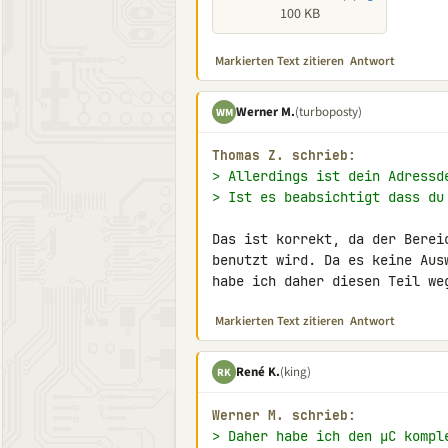
100 KB
Markierten Text zitieren
Antwort
Werner M.
(turboposty)
WM
Thomas Z. schrieb:
> Allerdings ist dein Adressd
> Ist es beabsichtigt dass du
Das ist korrekt, da der Berei
benutzt wird. Da es keine Aus
habe ich daher diesen Teil we
Markierten Text zitieren
Antwort
René K.
(king)
RK
Werner M. schrieb:
> Daher habe ich den µC kompl