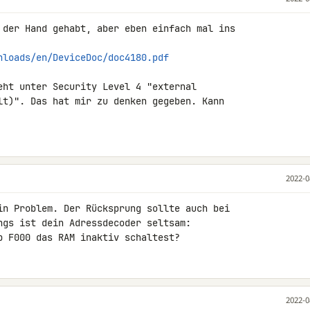
 der Hand gehabt, aber eben einfach mal ins 

nloads/en/DeviceDoc/doc4180.pdf
eht unter Security Level 4 "external 

lt)". Das hat mir zu denken gegeben. Kann 

2022-0
in Problem. Der Rücksprung sollte auch bei 

ngs ist dein Adressdecoder seltsam:

b F000 das RAM inaktiv schaltest?
2022-0