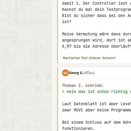
damit 1. Der Controller isst a
Kannst du mal dein Testprogram
Bist du sicher dass bei den A
ist?

Meine Vermutung wäre dass dur
angesprungen wird, dort ist a
A,R7 bis die Adresse überläuf
Markierten Text zitieren
Antwort
Georg G.
(df2au)
GG
Thomas Z. schrieb:
> nein das ist schon richtig 
Laut Datenblatt ist aber Leve
zwar MOVC aber keine Programma
Bei einem Schluss auf dem Adr
funktionieren.