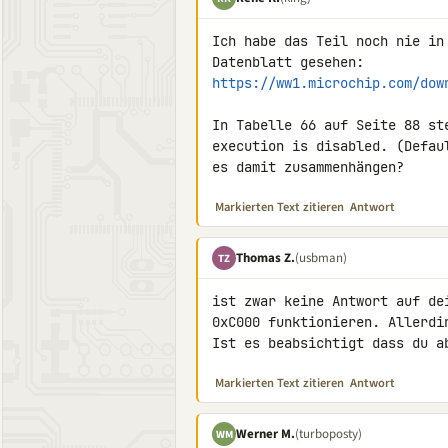
Ich habe das Teil noch nie in
https://ww1.microchip.com/dow
In Tabelle 66 auf Seite 88 st
execution is disabled. (Defau
es damit zusammenhängen?
Markierten Text zitieren
Antwort
Thomas Z.
(usbman)
TZ
ist zwar keine Antwort auf de
0xC000 funktionieren. Allerdi
Ist es beabsichtigt dass du a
Markierten Text zitieren
Antwort
Werner M.
(turboposty)
WM