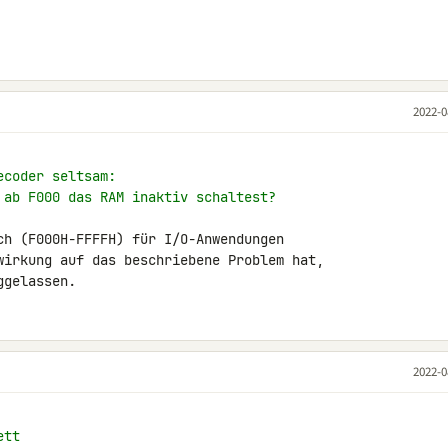
2022-0
ecoder seltsam:
 ab F000 das RAM inaktiv schaltest?
ch (F000H-FFFFH) für I/O-Anwendungen 

wirkung auf das beschriebene Problem hat, 

ggelassen.
2022-0
ett