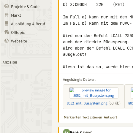
b) X:C000H    22H    (RET)

Projekte & Code
Markt
Im Fall a) kann nur mit dem MO
Im Fall b) kann mit dem MOVC-
Ausbildung & Beruf
Offtopic
Wird nun der Befehl LCALL 750
Webseite
auch der direkte Rücksprung.

Wird aber der Befehl LCALL 0C
ausgelöst!

ANZEIGE
Wieso ist das so, wurde hier 
Angehängte Dateien:
(63 KB)
8052_mit_Bussystem.png
80
Markierten Text zitieren
Antwort
René K.
(king)
RK