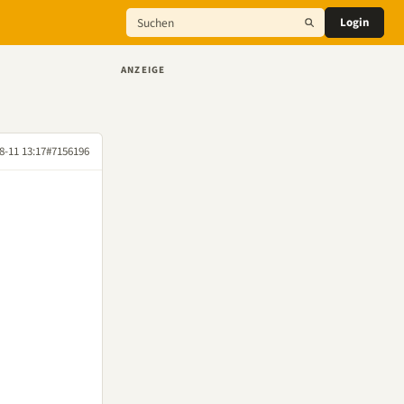
Login
ANZEIGE
8-11 13:17
#7156196