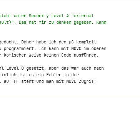
steht unter Security Level 4 "external
ault)". Das hat mir zu denken gegeben. Kann
gedacht. Daher habe ich den µC komplett 

u programmiert. Ich kann mit MOVC im oberen 

r komischer Weise keinen Code ausführen.

hl Level 0 gesetzt, aber das war auch nach 

einlich ist es ein Fehler in der 

l auf FF steht und man mit MOVC Zugriff 
