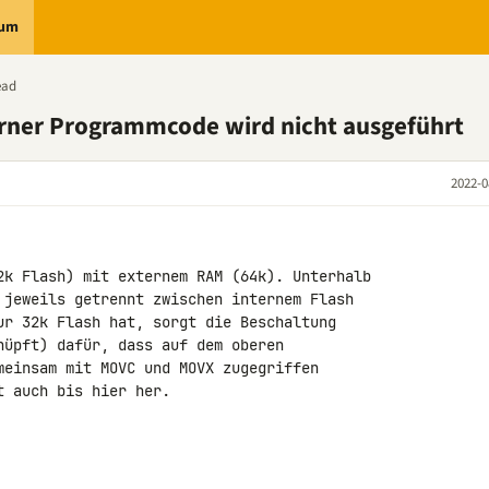
rum
ead
rner Programmcode wird nicht ausgeführt
2022-0
2k Flash) mit externem RAM (64k). Unterhalb 

 jeweils getrennt zwischen internem Flash 

ur 32k Flash hat, sorgt die Beschaltung 

nüpft) dafür, dass auf dem oberen 

meinsam mit MOVC und MOVX zugegriffen 

 auch bis hier her.
