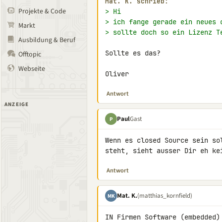
Mat. K. schrieb:
Projekte & Code
> Hi
> ich fange gerade ein neues 
Markt
> sollte doch so ein Lizenz T
Ausbildung & Beruf
Sollte es das?

Offtopic
Webseite
Oliver
Antwort
ANZEIGE
Paul
Gast
P
Wenn es closed Source sein so
steht, sieht ausser Dir eh ke
Antwort
Mat. K.
(matthias_kornfield)
MK
IN Firmen Software (embedded)