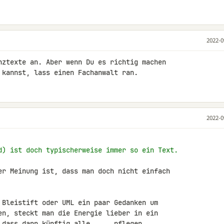
2022-0
nztexte an. Aber wenn Du es richtig machen 

 kannst, lass einen Fachanwalt ran.
2022-0
d) ist doch typischerweise immer so ein Text.
er Meinung ist, dass man doch nicht einfach 

 Bleistift oder UML ein paar Gedanken um 

en, steckt man die Energie lieber in ein 

 dass dann künftig alle .... pflegen 
