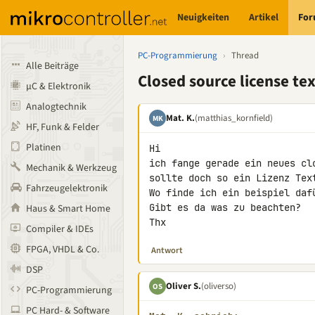
Neuigkeiten
Artikel
Fo
PC-Programmierung
›
Thread
Alle Beiträge
Closed source license tex
µC & Elektronik
Analogtechnik
Mat. K.
(matthias_kornfield)
MK
HF, Funk & Felder
Platinen
Hi

ich fange gerade ein neues cl
Mechanik & Werkzeug
sollte doch so ein Lizenz Text
Fahrzeugelektronik
Wo finde ich ein beispiel dafü
Gibt es da was zu beachten?

Haus & Smart Home
Thx
Compiler & IDEs
FPGA, VHDL & Co.
Antwort
DSP
Oliver S.
(oliverso)
OS
PC-Programmierung
PC Hard- & Software