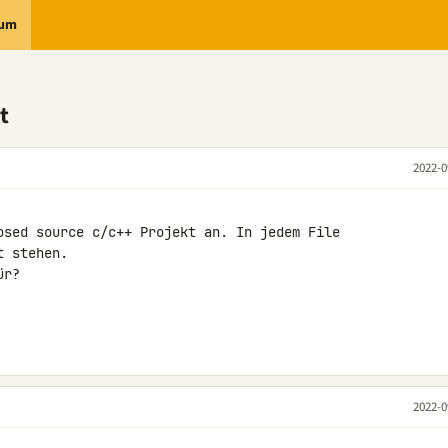
rum
t
2022-0
osed source c/c++ Projekt an. In jedem File 

 stehen.

r?

2022-0