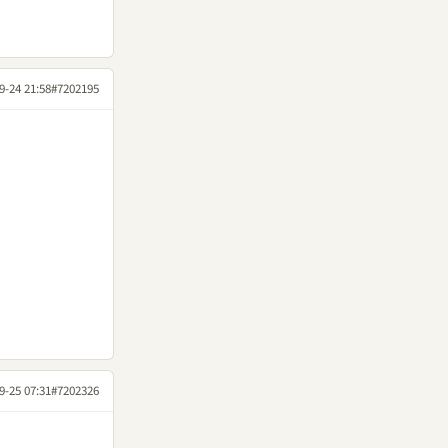
9-24 21:58
#7202195
9-25 07:31
#7202326