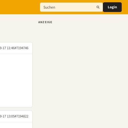
Login
ANZEIGE
9-17 11:46
#7194746
9-17 13:05
#7194822