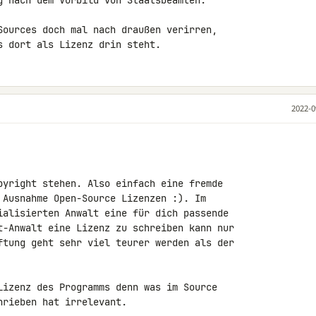
g nach dem Vorbild von Staatsbeamten.

Sources doch mal nach draußen verirren, 

s dort als Lizenz drin steht.
2022-0
pyright stehen. Also einfach eine fremde 

 Ausnahme Open-Source Lizenzen :). Im 

ialisierten Anwalt eine für dich passende 

t-Anwalt eine Lizenz zu schreiben kann nur 

ftung geht sehr viel teurer werden als der 

Lizenz des Programms denn was im Source 

hrieben hat irrelevant.