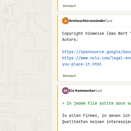
Antwort
Armleuchteranzünder
Gast
A
Copyright hinweise (das Wort 
Autors:

https://opensource.google/doc
https://www.nolo.com/legal-en
you-place-it.html
Antwort
Ein Kommentar
Gast
EK
> In jedem File sollte doch s
In allen Firmen, in denen ich
Quelltexten keinen interessier