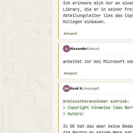
Ich erinnere mich nur an eine
Library, die er in seiner Fre
Abteilungsleiter lies das Cop
Kollegen einbauen.
Antwort
Alexander
(alecxs)
A
arbeitet ihr bei Microsoft od
Antwort
René H.
(mumpel)
RH
Armleuchteranzünder schrieb:
> Copyright hinweise (das Wor
> Autors:
In DE hat das aber keine Bede
die Rechte an seinem Werk hat