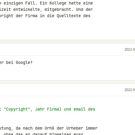
n einzigen Fall. Ein Kollege hatte eine 

izeit entwickelte, mitgebracht. Und der 

yright der Firma in die Quelltexte des 

2022-0
er bei Google?
2022-0
t "Copyright", Jahr Firma) und email des
utung, da nach dem UrhG der Urheber immer 

, ohne das er darauf hinweisen muss.