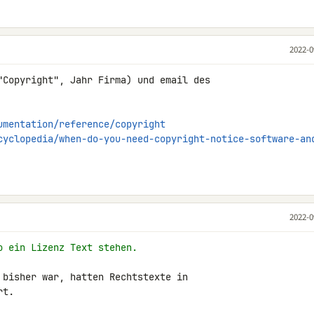
2022-0
"Copyright", Jahr Firma) und email des 

umentation/reference/copyright
cyclopedia/when-do-you-need-copyright-notice-software-an
2022-0
o ein Lizenz Text stehen.
 bisher war, hatten Rechtstexte in 

t.
