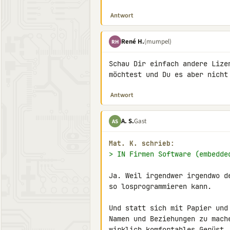
Antwort
René H.
(mumpel)
RH
Schau Dir einfach andere Lize
möchtest und Du es aber nicht
Antwort
A. S.
Gast
AS
Mat. K. schrieb:
> IN Firmen Software (embedde
Ja. Weil irgendwer irgendwo d
so losprogrammieren kann.

Und statt sich mit Papier und
Namen und Beziehungen zu mach
wirklich komfortables Gerüst,