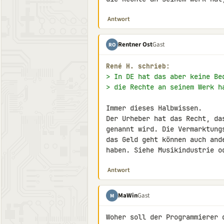
Antwort
Rentner Ost
Gast
RO
René H. schrieb:
> In DE hat das aber keine Be
> die Rechte an seinem Werk h
Immer dieses Halbwissen.

Der Urheber hat das Recht, da
genannt wird. Die Vermarktung
das Geld geht können auch and
haben. Siehe Musikindustrie o
Antwort
MaWin
Gast
M
Woher soll der Programmierer 