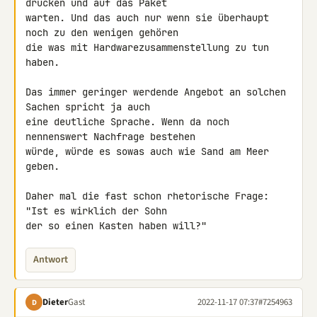
drücken und auf das Paket 

warten. Und das auch nur wenn sie überhaupt 
noch zu den wenigen gehören 

die was mit Hardwarezusammenstellung zu tun 
haben.

Das immer geringer werdende Angebot an solchen 
Sachen spricht ja auch 

eine deutliche Sprache. Wenn da noch 
nennenswert Nachfrage bestehen 

würde, würde es sowas auch wie Sand am Meer 
geben.

Daher mal die fast schon rhetorische Frage: 
"Ist es wirklich der Sohn 

der so einen Kasten haben will?"
Antwort
Dieter
Gast
2022-11-17 07:37
#7254963
D