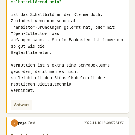
selbsterklärend sein?
ist das Schaltbild an der Klemme doch. 
Zumindest wenn man schonmal 

Transistor-Grundlagen gelernt hat, oder mit 
"Open-Collector" was 

anfangen kann... So ein Baukasten ist immer nur 
so gut wie die 

Begleitliteratur.

Vermutlich ist's extra eine Schraubklemme 
geworden, damit man es nicht 

so leicht mit den Stöpselkabeln mit der 
restlichen Digitaltechnik 

verbindet.
Antwort
pegel
Gast
2022-11-16 15:48
#7254356
P