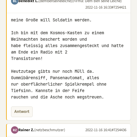
Benedikt L.
(dembenseineleiche)
(Firma: Dem Ben seine Leiche)
BL
2022-11-16 16:33
#7254421
meine Große will Soldatin werden.

Ich bin mit dem Kosmos-Kasten zu einem 
Weihnachten beschert worden und 

habe fleissig alles zusammengesteckt und hatte 
am Ende ein Radio mit 2 

Transistoren!

Heutzutage gibts nur noch Müll da. 
Gummibärensiff, Pansenautomat, alles 

nur oberflächerlicher Spielkrempel ohne 
Tiefsinn. Kannste in der Feife 

rauchen und die Asche noch wegstreuen.
Antwort
Rainer Z.
(netzbeschmutzer)
2022-11-16 16:41
#7254436
RZ