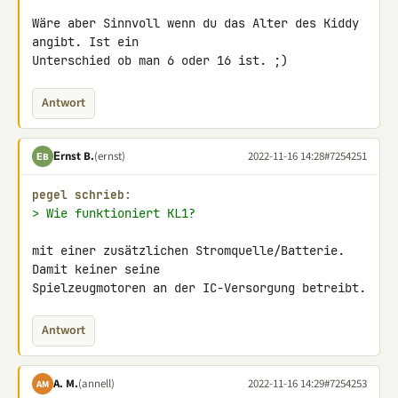
Wäre aber Sinnvoll wenn du das Alter des Kiddy 
angibt. Ist ein 

Unterschied ob man 6 oder 16 ist. ;)
Antwort
Εrnst B.
(ernst)
2022-11-16 14:28
#7254251
ΕB
pegel schrieb:
> Wie funktioniert KL1?
mit einer zusätzlichen Stromquelle/Batterie. 
Damit keiner seine 

Spielzeugmotoren an der IC-Versorgung betreibt.
Antwort
A. M.
(annell)
2022-11-16 14:29
#7254253
AM