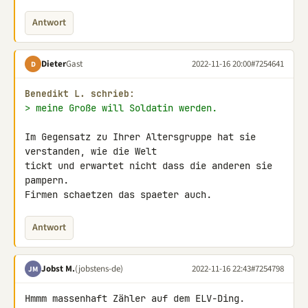
Antwort
Dieter
Gast
2022-11-16 20:00
#7254641
D
Benedikt L. schrieb:
> meine Große will Soldatin werden.
Im Gegensatz zu Ihrer Altersgruppe hat sie 
verstanden, wie die Welt 

tickt und erwartet nicht dass die anderen sie 
pampern.

Firmen schaetzen das spaeter auch.
Antwort
Jobst M.
(jobstens-de)
2022-11-16 22:43
#7254798
JM
Hmmm massenhaft Zähler auf dem ELV-Ding.
