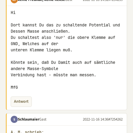
Hi

Dort kannst Du das zu schaltende Potential und 
Dessen Masse anschließen.

Du schaltest also 'nur' die obere Klemme auf 
GND, Welches auf der 

unteren Klemme liegen muß.

Könnte sein, daß Du Damit auch auf sämtliche 
andere Masse-Symbole 

Verbindung hast - müsste man messen.

MfG
Antwort
Schlaumaier
Gast
2022-11-16 14:36
#7254262
S
A. M. schrieb: