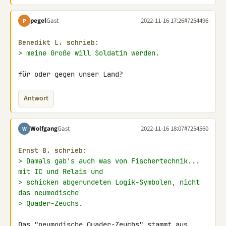
pegel
Gast
2022-11-16 17:26
#7254496
P
Benedikt L. schrieb:
> meine Große will Soldatin werden.
für oder gegen unser Land?
Antwort
Wolfgang
Gast
2022-11-16 18:07
#7254560
W
Εrnst B. schrieb:
> Damals gab's auch was von Fischertechnik... 
mit IC und Relais und
> schicken abgerundeten Logik-Symbolen, nicht 
das neumodische
> Quader-Zeuchs.
Das "neumodische Quader-Zeuchs" stammt aus 