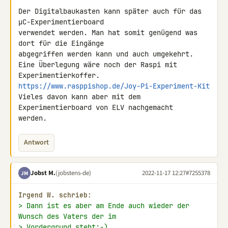
Der Digitalbaukasten kann später auch für das 
µC-Experimentierboard 

verwendet werden. Man hat somit genügend was 
dort für die Eingänge 

abgegriffen werden kann und auch umgekehrt.

Eine Überlegung wäre noch der Raspi mit 
https://www.rasppishop.de/Joy-Pi-Experiment-Kit
Vieles davon kann aber mit dem 
Experimentierboard von ELV nachgemacht 

werden.
Antwort
Jobst M.
(jobstens-de)
2022-11-17 12:27
#7255378
JM
Irgend W. schrieb:
> Dann ist es aber am Ende auch wieder der 
Wunsch des Vaters der im
> Vordergrund steht:-)