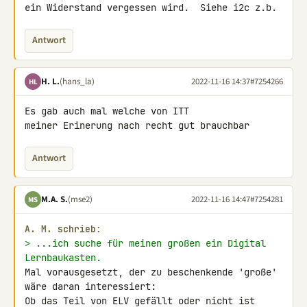
ein Widerstand vergessen wird.  Siehe i2c z.b.
Antwort
H. L.
(hans_la)
2022-11-16 14:37
#7254266
HL
Es gab auch mal welche von ITT

meiner Erinerung nach recht gut brauchbar
Antwort
M.A. S.
(mse2)
2022-11-16 14:47
#7254281
MS
A. M. schrieb:
> ...ich suche für meinen großen ein Digital 
Lernbaukasten.
Mal vorausgesetzt, der zu beschenkende 'große' 
wäre daran interessiert:

Ob das Teil von ELV gefällt oder nicht ist 