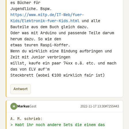
es Bücher für 

https://www.mitp.de/IT-Web/fuer-
Kids/Elektronik-fuer-Kids.html
 und alle 

Bauteile aus dem Buch gleich dazu.

Oder was mit Arduino und passende Teile darum 
herum dazu. So wie den 

etwas teuren Raspi-Koffer.

Wenn du wirklich eine Bindung aufbringen und 
Zeit mit Junior verbringen 

willst, kaufe ein paar 74xx o.ä. etc. und mach 
das von ELV auf'm 

Steckbrett (wobei €100 wirklich fair ist)
Antwort
Markus
Gast
2022-11-17 13:30
#7255443
M
A. M. schrieb:
> Habt ihr noch andere Sets die einem das 