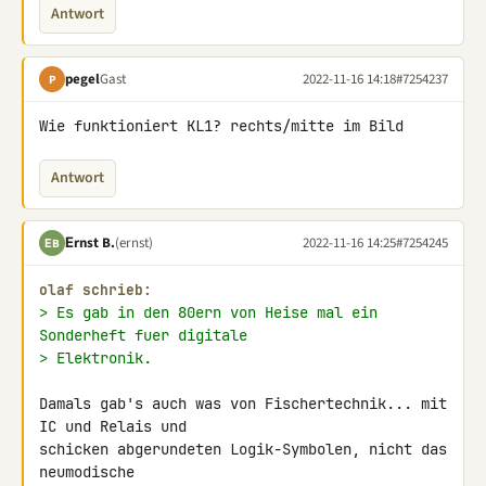
Antwort
pegel
Gast
2022-11-16 14:18
#7254237
P
Wie funktioniert KL1? rechts/mitte im Bild
Antwort
Εrnst B.
(ernst)
2022-11-16 14:25
#7254245
ΕB
olaf schrieb:
> Es gab in den 80ern von Heise mal ein 
Sonderheft fuer digitale
> Elektronik.
Damals gab's auch was von Fischertechnik... mit 
IC und Relais und 

schicken abgerundeten Logik-Symbolen, nicht das 
neumodische 
