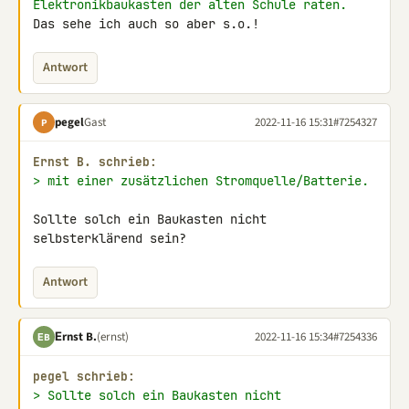
Elektronikbaukasten der alten Schule raten.
Das sehe ich auch so aber s.o.!
Antwort
pegel
Gast
2022-11-16 15:31
#7254327
P
Εrnst B. schrieb:
> mit einer zusätzlichen Stromquelle/Batterie.
Sollte solch ein Baukasten nicht 
selbsterklärend sein?
Antwort
Εrnst B.
(ernst)
2022-11-16 15:34
#7254336
ΕB
pegel schrieb:
> Sollte solch ein Baukasten nicht 