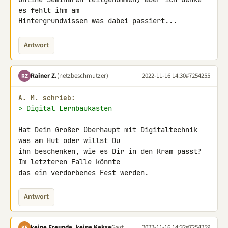
es fehlt ihm am 

Hintergrundwissen was dabei passiert...
Antwort
Rainer Z.
(netzbeschmutzer)
2022-11-16 14:30
#7254255
RZ
A. M. schrieb:
> Digital Lernbaukasten
Hat Dein Großer überhaupt mit Digitaltechnik 
was am Hut oder willst Du 

ihn beschenken, wie es Dir in den Kram passt? 
Im letzteren Falle könnte 

das ein verdorbenes Fest werden.
Antwort
keine Freunde, keine Kekse
Gast
2022-11-16 14:32
#7254259
KF