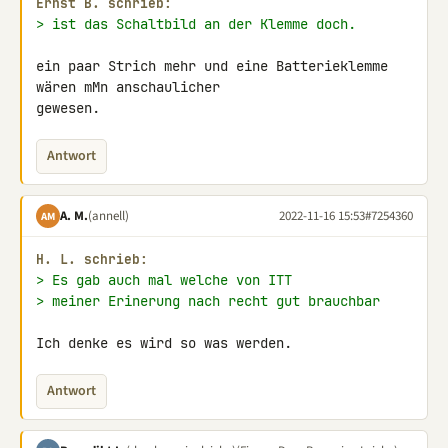
Εrnst B. schrieb:
> ist das Schaltbild an der Klemme doch.
ein paar Strich mehr und eine Batterieklemme 
wären mMn anschaulicher 

gewesen.
Antwort
A. M.
(annell)
2022-11-16 15:53
#7254360
AM
H. L. schrieb:
> Es gab auch mal welche von ITT
> meiner Erinerung nach recht gut brauchbar
Ich denke es wird so was werden.
Antwort