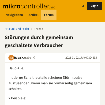
Login
Neuigkeiten
Artikel
Forum
HF, Funk und Felder
›
Thread
Störungen durch gemeinsam
geschaltete Verbraucher
Raba X.
(raba_x)
2023-01-22 17:40
#7324835
RX
Hallo Alle,
moderne Schaltnetzteile scheinen Störimpulse
auszusenden, wenn man sie primärseitig gemeinsam
schaltet.
2 Beispiele: