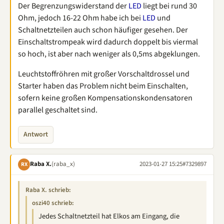
Der Begrenzungswiderstand der
LED
liegt bei rund 30
Ohm, jedoch 16-22 Ohm habe ich bei
LED
und
Schaltnetzteilen auch schon häufiger gesehen. Der
Einschaltstrompeak wird dadurch doppelt bis viermal
so hoch, ist aber nach weniger als 0,5ms abgeklungen.
Leuchtstoffröhren mit großer Vorschaltdrossel und
Starter haben das Problem nicht beim Einschalten,
sofern keine großen Kompensationskondensatoren
parallel geschaltet sind.
Antwort
Raba X.
(raba_x)
2023-01-27 15:25
#7329897
RX
Raba X. schrieb:
oszi40 schrieb:
Jedes Schaltnetzteil hat Elkos am Eingang, die