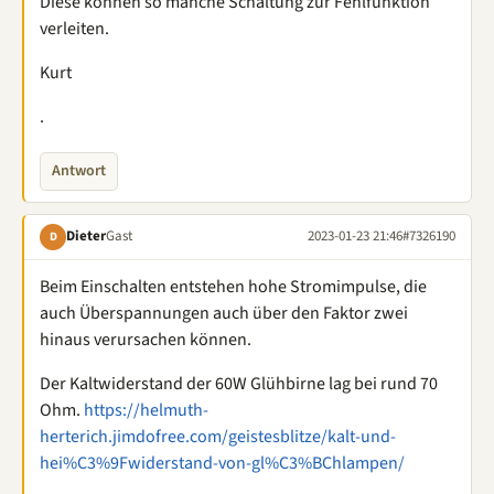
Diese können so manche Schaltung zur Fehlfunktion
verleiten.
Kurt
.
Antwort
Dieter
Gast
2023-01-23 21:46
#7326190
D
Beim Einschalten entstehen hohe Stromimpulse, die
auch Überspannungen auch über den Faktor zwei
hinaus verursachen können.
Der Kaltwiderstand der 60W Glühbirne lag bei rund 70
Ohm.
https://helmuth-
herterich.jimdofree.com/geistesblitze/kalt-und-
hei%C3%9Fwiderstand-von-gl%C3%BChlampen/