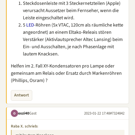
Steckdosenleiste mit 3 Steckernetzteilen (Apple)
verursacht Aussetzer beim Fernseher, wenn die
Leiste eingeschaltet wird.
5
LED
-Röhren (5x VTAC, 120cm als räumliche kette
angeordnet) an einem Eltako-Releais stören
Verstärker (Aktivlautsprecher Altec Lansing) beim
Ein- und Ausschalten, je nach Phasenlage mit
lautem Knacksen.
Helfen im 2. Fall XY-Kondensatoren pro Lampe oder
gemeinsam am Relais oder Ersatz durch Markenröhren
(Phillips, Osram) ?
Antwort
oszi40
Gast
2023-01-22 17:48
#7324842
O
Raba X. schrieb: