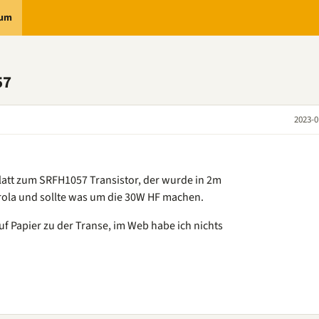
rum
57
2023-0
blatt zum SRFH1057 Transistor, der wurde in 2m
rola und sollte was um die 30W HF machen.
uf Papier zu der Transe, im Web habe ich nichts