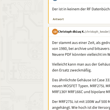
Der ist in keinem der RF Datenbüch
Antwort
Christoph db1uq K.
(christoph_kessler)
CD
Der stammt aus einer Zeit, als ged
von 1980, bei archive und bitsavers
Neuere PDF könnten vielleicht im W
Vielleicht kann man aus der Gehäus
den Ersatz zweckmäßig.
Das ähnlichste Gehäuse ist Case 33
neuen MOSFET Typen. MRF275L MRF
MRF136Y MRF166C und bipolare 
Der MRF275L ist mit 100W auf 500 
angehängt. Wie hoch ist die Verso