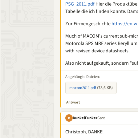
PSG_2011.pdf
Hier die Produktübe
Tabelle die ich finden konnte. Dam
Zur Firmengeschichte
https://en.
Much of MACOM's current sub-microw
Motorola SPS MRF series Beryllium
with revised device datasheets.
Also nicht aufgekauft, sondern "su
Angehängte Dateien:
(78,6 KB)
macom2011.pdf
Antwort
DunkelFunker
Gast
D
Christoph, DANKE!