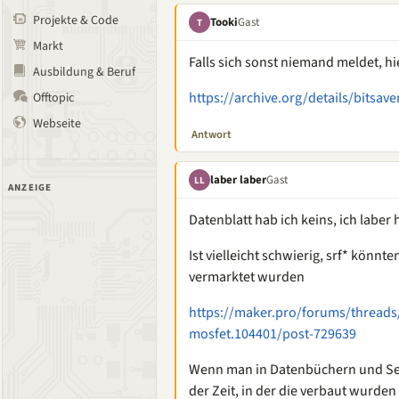
Projekte & Code
Tooki
Gast
T
Markt
Falls sich sonst niemand meldet, h
Ausbildung & Beruf
https://archive.org/details/bitsav
Offtopic
Webseite
Antwort
laber laber
Gast
LL
ANZEIGE
Datenblatt hab ich keins, ich laber
Ist vielleicht schwierig, srf* könnt
vermarktet wurden
https://maker.pro/forums/threads
mosfet.104401/post-729639
Wenn man in Datenbüchern und Sele
der Zeit, in der die verbaut wurden