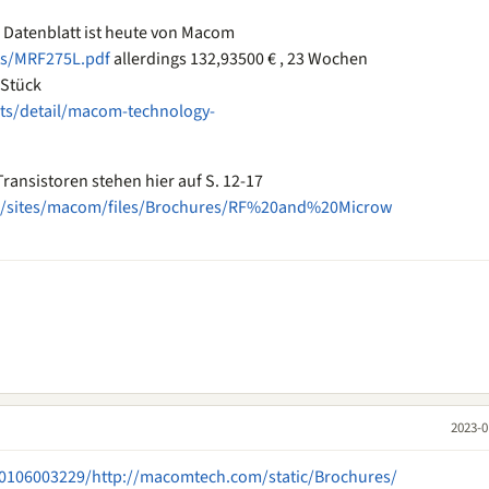
 Datenblatt ist heute von Macom
ts/MRF275L.pdf
allerdings 132,93500 € , 23 Wochen
 Stück
ts/detail/macom-technology-
ransistoren stehen hier auf S. 12-17
ve/sites/macom/files/Brochures/RF%20and%20Microw
2023-0
20106003229/http://macomtech.com/static/Brochures/