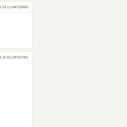
1-24 12:14
#7326669
1-25 02:22
#7327401