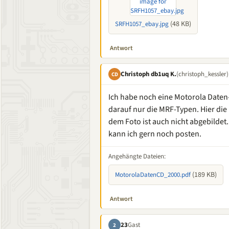
(48 KB)
SRFH1057_ebay.jpg
Antwort
Christoph db1uq K.
(christoph_kessler)
CD
Ich habe noch eine Motorola Daten
darauf nur die MRF-Typen. Hier die
dem Foto ist auch nicht abgebildet.
kann ich gern noch posten.
Angehängte Dateien:
(189 KB)
MotorolaDatenCD_2000.pdf
Antwort
23
Gast
2