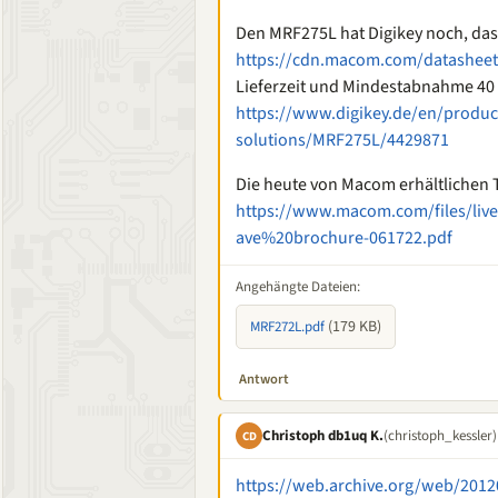
Den MRF275L hat Digikey noch, das
https://cdn.macom.com/datashee
Lieferzeit und Mindestabnahme 40
https://www.digikey.de/en/produc
solutions/MRF275L/4429871
Die heute von Macom erhältlichen T
https://www.macom.com/files/li
ave%20brochure-061722.pdf
Angehängte Dateien:
(179 KB)
MRF272L.pdf
Antwort
Christoph db1uq K.
(christoph_kessler)
CD
https://web.archive.org/web/201