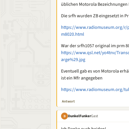
üblichen Motorola Bezeichnungen M
Die srfh wurden ZB eingesetzt in Pr
https://www.radiomuseum.org/r/p
m8020.html
War der srfh1057 original im prm 8
https://www.qsl.net/yo4tnv/Tr
arge%29.jpg
Eventuell gab es von Motorola erhä
ist ein Mfr angegeben
https://www.radiomuseum.org/tu
Antwort
DunkelFunker
Gast
D