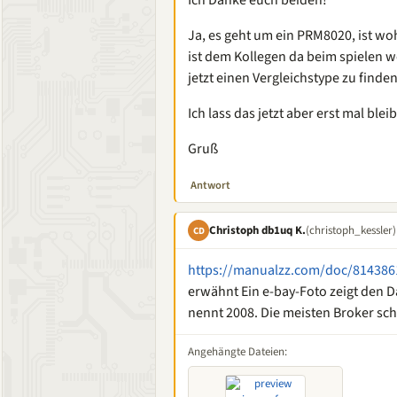
Ich Danke euch beiden!
Ja, es geht um ein PRM8020, ist w
ist dem Kollegen da beim spielen w
jetzt einen Vergleichstype zu finden
Ich lass das jetzt aber erst mal blei
Gruß
Antwort
Christoph db1uq K.
(christoph_kessler)
CD
https://manualzz.com/doc/81438
erwähnt Ein e-bay-Foto zeigt den 
nennt 2008. Die meisten Broker sc
Angehängte Dateien: