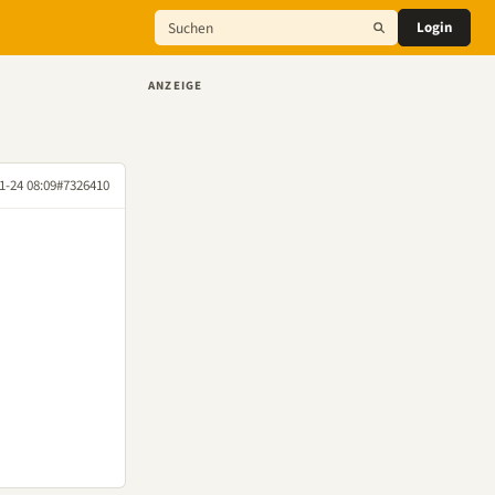
Login
ANZEIGE
1-24 08:09
#7326410