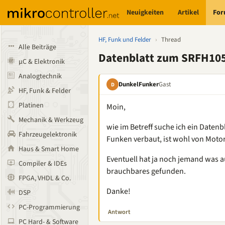
Neuigkeiten
Artikel
Fo
HF, Funk und Felder
›
Thread
Alle Beiträge
Datenblatt zum SRFH10
µC & Elektronik
Analogtechnik
DunkelFunker
Gast
D
HF, Funk & Felder
Platinen
Moin,
Mechanik & Werkzeug
wie im Betreff suche ich ein Daten
Fahrzeugelektronik
Funken verbaut, ist wohl von Moto
Haus & Smart Home
Eventuell hat ja noch jemand was a
Compiler & IDEs
brauchbares gefunden.
FPGA, VHDL & Co.
Danke!
DSP
PC-Programmierung
Antwort
PC Hard- & Software