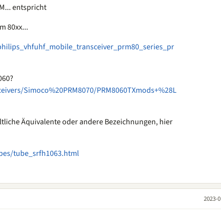
... entspricht
m 80xx...
hilips_vhfuhf_mobile_transceiver_prm80_series_pr
060?
ansceivers/Simoco%20PRM8070/PRM8060TXmods+%28L
ltliche Äquivalente oder andere Bezeichnungen, hier
bes/tube_srfh1063.html
2023-0