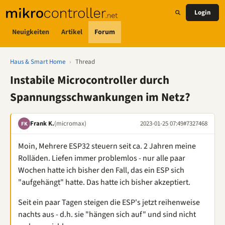
Login
Neuigkeiten
Artikel
Forum
Haus & Smart Home
›
Thread
Instabile Microcontroller durch
Spannungsschwankungen im Netz?
Frank K.
(micromax)
2023-01-25 07:49
#7327468
FK
Moin, Mehrere ESP32 steuern seit ca. 2 Jahren meine
Rolläden. Liefen immer problemlos - nur alle paar
Wochen hatte ich bisher den Fall, das ein ESP sich
"aufgehängt" hatte. Das hatte ich bisher akzeptiert.
Seit ein paar Tagen steigen die ESP's jetzt reihenweise
nachts aus - d.h. sie "hängen sich auf" und sind nicht