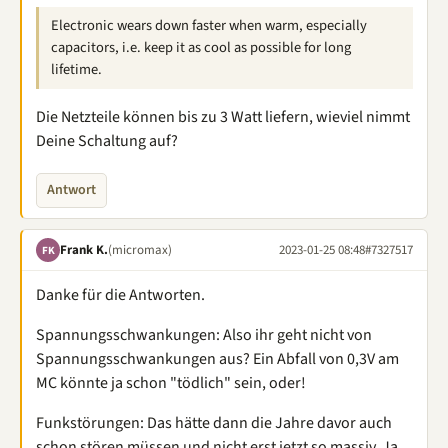
Electronic wears down faster when warm, especially
capacitors, i.e. keep it as cool as possible for long
lifetime.
Die Netzteile können bis zu 3 Watt liefern, wieviel nimmt
Deine Schaltung auf?
Antwort
Frank K.
(micromax)
2023-01-25 08:48
#7327517
FK
Danke für die Antworten.
Spannungsschwankungen: Also ihr geht nicht von
Spannungsschwankungen aus? Ein Abfall von 0,3V am
MC könnte ja schon "tödlich" sein, oder!
Funkstörungen: Das hätte dann die Jahre davor auch
schon stören müssen und nicht erst jetzt so massiv. Ja,