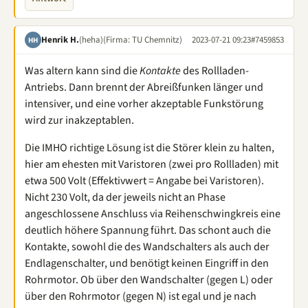
Henrik H.
(heha)
(Firma: TU Chemnitz)
2023-07-21 09:23
#7459853
HH
Was altern kann sind die
Kontakte
des Rollladen-
Antriebs. Dann brennt der Abreißfunken länger und
intensiver, und eine vorher akzeptable Funkstörung
wird zur inakzeptablen.
Die IMHO richtige Lösung ist die Störer klein zu halten,
hier am ehesten mit Varistoren (zwei pro Rollladen) mit
etwa 500 Volt (Effektivwert = Angabe bei Varistoren).
Nicht 230 Volt, da der jeweils nicht an Phase
angeschlossene Anschluss via Reihenschwingkreis eine
deutlich höhere Spannung führt. Das schont auch die
Kontakte, sowohl die des Wandschalters als auch der
Endlagenschalter, und benötigt keinen Eingriff in den
Rohrmotor. Ob über den Wandschalter (gegen L) oder
über den Rohrmotor (gegen N) ist egal und je nach