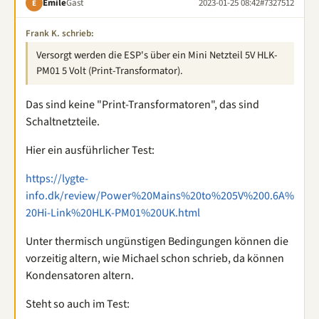
Émile
Gast
2023-01-25 08:42
#7327512
É
Frank K. schrieb:
Versorgt werden die ESP's über ein Mini Netzteil 5V HLK-
PM01 5 Volt (Print-Transformator).
Das sind keine "Print-Transformatoren", das sind
Schaltnetzteile.
Hier ein ausführlicher Test:
https://lygte-
info.dk/review/Power%20Mains%20to%205V%200.6A%
20Hi-Link%20HLK-PM01%20UK.html
Unter thermisch ungünstigen Bedingungen können die
vorzeitig altern, wie Michael schon schrieb, da können
Kondensatoren altern.
Steht so auch im Test: