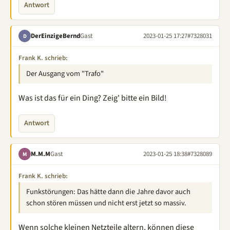
Antwort
DerEinzigeBernd
Gast
2023-01-25 17:27
#7328031
D
Frank K. schrieb:
Der Ausgang vom "Trafo"
Was ist das für ein Ding? Zeig' bitte ein Bild!
Antwort
M.M.M
Gast
2023-01-25 18:38
#7328089
M
Frank K. schrieb:
Funkstörungen: Das hätte dann die Jahre davor auch
schon stören müssen und nicht erst jetzt so massiv.
Wenn solche kleinen Netzteile altern, können diese