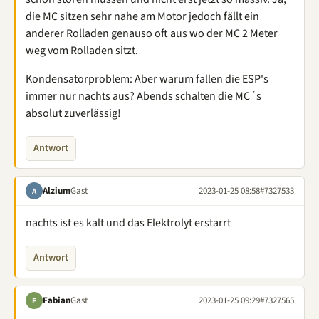
die MC sitzen sehr nahe am Motor jedoch fällt ein
anderer Rolladen genauso oft aus wo der MC 2 Meter
weg vom Rolladen sitzt.
Kondensatorproblem: Aber warum fallen die ESP's
immer nur nachts aus? Abends schalten die MC´s
absolut zuverlässig!
Antwort
Alzium
Gast
2023-01-25 08:58
#7327533
A
nachts ist es kalt und das Elektrolyt erstarrt
Antwort
Fabian
Gast
2023-01-25 09:29
#7327565
F