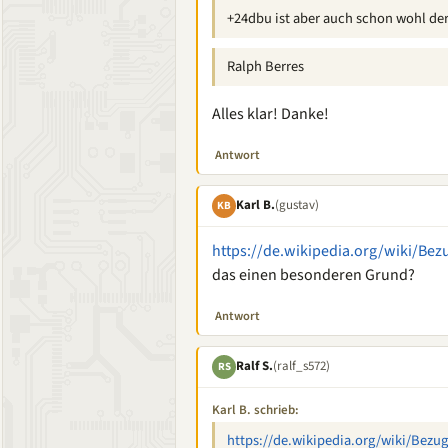
+24dbu ist aber auch schon wohl de
Ralph Berres
Alles klar! Danke!
Antwort
Karl B.
(gustav)
KB
https://de.wikipedia.org/wiki/Bez
das einen besonderen Grund?
Antwort
Ralf S.
(ralf_s572)
RS
Karl B. schrieb:
https://de.wikipedia.org/wiki/Bezu