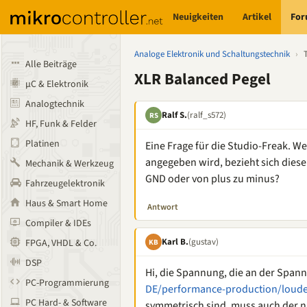
Neuigkeiten
Artikel
Fo
Analoge Elektronik und Schaltungstechnik
›
Alle Beiträge
XLR Balanced Pegel
µC & Elektronik
Analogtechnik
Ralf S.
(ralf_s572)
RS
HF, Funk & Felder
Platinen
Eine Frage für die Studio-Freak. W
angegeben wird, bezieht sich die
Mechanik & Werkzeug
GND oder von plus zu minus?
Fahrzeugelektronik
Haus & Smart Home
Antwort
Compiler & IDEs
Karl B.
(gustav)
FPGA, VHDL & Co.
KB
DSP
Hi, die Spannung, die an der Span
PC-Programmierung
DE/performance-production/louder
PC Hard- & Software
symmetrisch sind, muss auch der 