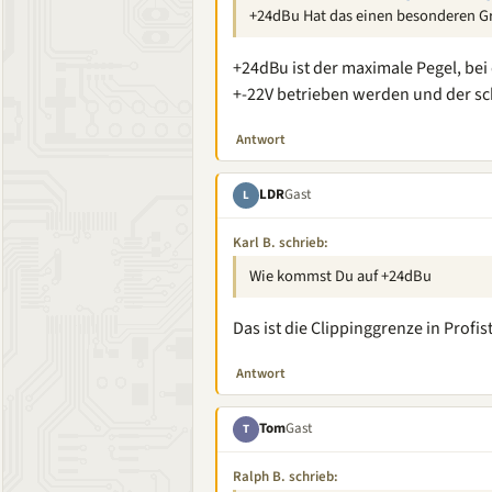
+24dBu Hat das einen besonderen G
+24dBu ist der maximale Pegel, bei
+-22V betrieben werden und der sch
Antwort
LDR
Gast
L
Karl B. schrieb:
Wie kommst Du auf +24dBu
Das ist die Clippinggrenze in Profis
Antwort
Tom
Gast
T
Ralph B. schrieb: