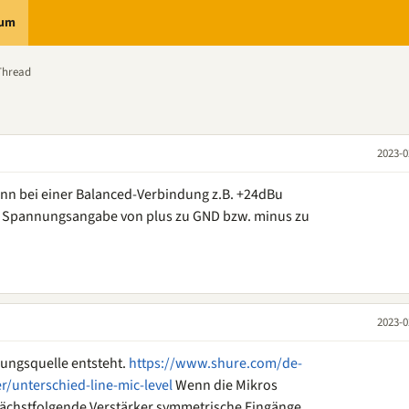
rum
Thread
2023-0
enn bei einer Balanced-Verbindung z.B. +24dBu
se Spannungsangabe von plus zu GND bzw. minus zu
2023-0
nungsquelle entsteht.
https://www.shure.com/de-
/unterschied-line-mic-level
Wenn die Mikros
nächstfolgende Verstärker symmetrische Eingänge