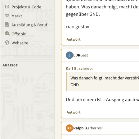
haben. Was danach folgt, macht der
Projekte & Code
gegenüber GND.
Markt
Ausbildung & Beruf
ciao gustav
Offtopic
Antwort
Webseite
LDR
Gast
L
ANZEIGE
Karl B. schrieb:
Was danach folgt, macht der Verstärk
GND.
Und bei einem BTL-Ausgang auch w
Antwort
Ralph B.
(rberres)
RB