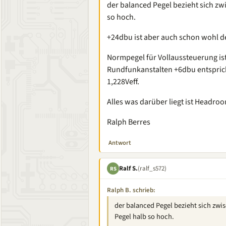
der balanced Pegel bezieht sich zw
so hoch.
+24dbu ist aber auch schon wohl d
Normpegel für Vollaussteuerung ist 
Rundfunkanstalten +6dbu entspricht
1,228Veff.
Alles was darüber liegt ist Headr
Ralph Berres
Antwort
Ralf S.
(ralf_s572)
RS
Ralph B. schrieb:
der balanced Pegel bezieht sich zwi
Pegel halb so hoch.