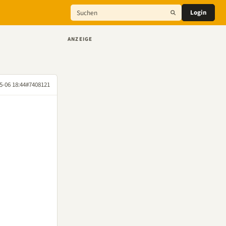
Login
ANZEIGE
5-06 18:44
#7408121