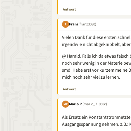
Antwort
Franz
(franz3030)
F
Vielen Dank für diese ersten schn
irgendwie nicht abgeknibbelt, abe
@ Harald. Falls ich da etwas falsch 
noch sehr wenig in der Materie bew
smd. Habe erst vor kurzem meine B
mich noch sehr viel zu lernen.
Antwort
Mario P.
(mario_71950c)
MP
Als Ersatz ein Konstantstromnetzt
Ausgangsspannung nehmen. z.B.: M