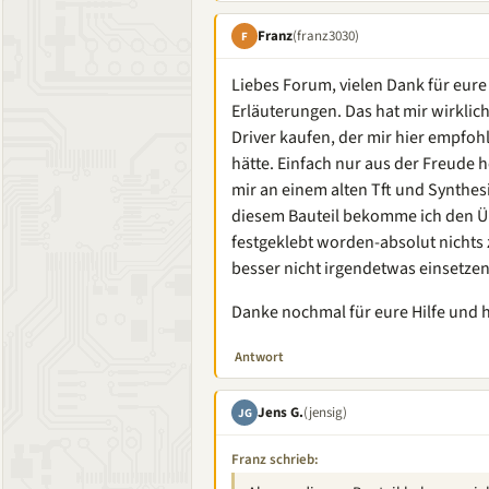
Franz
(franz3030)
F
Liebes Forum, vielen Dank für eure
Erläuterungen. Das hat mir wirklic
Driver kaufen, der mir hier empfoh
hätte. Einfach nur aus der Freude h
mir an einem alten Tft und Synthes
diesem Bauteil bekomme ich den Übe
festgeklebt worden-absolut nichts
besser nicht irgendetwas einsetzen,
Danke nochmal für eure Hilfe und 
Antwort
Jens G.
(jensig)
JG
Franz schrieb: