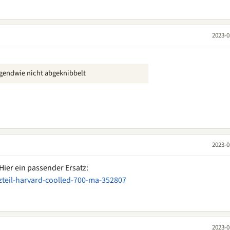
2023-0
gendwie nicht abgeknibbelt
2023-0
 Hier ein passender Ersatz:
zteil-harvard-coolled-700-ma-352807
2023-0