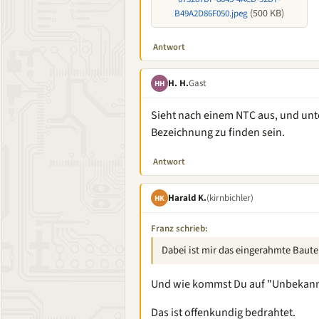
(500 KB)
B49A2D86F050.jpeg
Antwort
H. H.
Gast
HH
Sieht nach einem NTC aus, und un
Bezeichnung zu finden sein.
Antwort
Harald K.
(kirnbichler)
HK
Franz schrieb:
Dabei ist mir das eingerahmte Bautei
Und wie kommst Du auf "Unbekann
Das ist offenkundig bedrahtet.