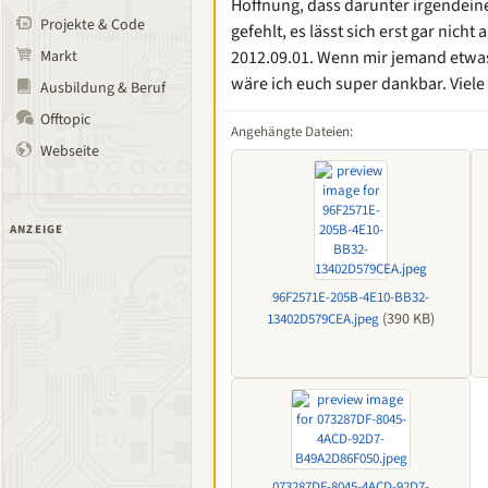
Hoffnung, dass darunter irgendeine
Projekte & Code
gefehlt, es lässt sich erst gar nich
Markt
2012.09.01. Wenn mir jemand etwas
wäre ich euch super dankbar. Viele
Ausbildung & Beruf
Offtopic
Angehängte Dateien:
Webseite
ANZEIGE
96F2571E-205B-4E10-BB32-
(390 KB)
13402D579CEA.jpeg
073287DF-8045-4ACD-92D7-