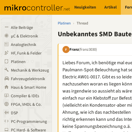
Neuigkeiten
Artikel
Fo
Platinen
›
Thread
Alle Beiträge
Unbekanntes SMD Baute
µC & Elektronik
Analogtechnik
Franz
(franz3030)
F
HF, Funk & Felder
Platinen
Liebes Forum, ich benötige mal e
Paulmann-Spot-Beleuchtung hat se
Mechanik & Werkzeug
Electric AW01-0017. Gibt es so leid
Fahrzeugelektronik
nachzusehen woran es liegen könnte
Haus & Smart Home
was irgendwie so aussieht als wäre
Compiler & IDEs
einfach nur ein Klebstoff zur Befest
FPGA, VHDL & Co.
(vielleicht ein Kondensator-aber 
Ahnung, wie ich das nachbestellen 
DSP
richtig erkennen kann und das Intern
PC-Programmierung
keine Spannungsbezeichnung o.ä. Ic
PC Hard- & Software