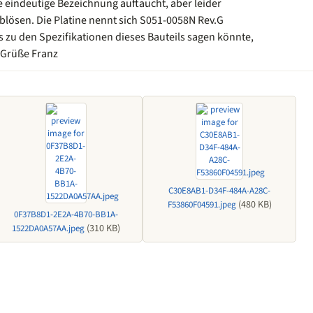
 eindeutige Bezeichnung auftaucht, aber leider
t ablösen. Die Platine nennt sich S051-0058N Rev.G
 zu den Spezifikationen dieses Bauteils sagen könnte,
 Grüße Franz
C30E8AB1-D34F-484A-A28C-
(480 KB)
F53860F04591.jpeg
0F37B8D1-2E2A-4B70-BB1A-
(310 KB)
1522DA0A57AA.jpeg