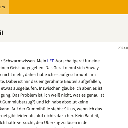
rum
il
2023-0
uer Schwarmwissen. Mein
LED
-Vorschaltgerät für eine
inen Geist aufgegeben. Das Gerät nennt sich Anway
er nicht mehr, daher habe ich es aufgeschraubt, um
. Dabei ist mir das eingerahmte Bauteil aufgefallen,
 etwas ausgelaufen. Inzwischen glaube ich aber, es ist
igung. Das Problem ist, ich weiß nicht, was es genau ist
mit Gummiüberzug?) und ich habe absolut keine
kann. Auf der Gummihülle steht c 9U us, wenn ich das
et gibt leider absolut nichts dazu her. Kein Bauteil,
h hatte versucht, den Überzug zu lösen in der