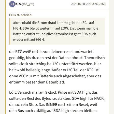
K. S.
(the_yrr)
2023-07-31 20:35
#7467260
KS
Felix N. schrieb:
aber sobald die Strom drauf kommt geht nur SCL auf
HIGH. SDA bleibt weiterhin auf LOW. Erst wenn man die
Batterie entfernt und alles Stromlos ist geht SDA auch
wieder mit auf HIGH.
die RTC weiß nichts von deinem reset und wartet
geduldig, bis du den rest der Daten abholst. Theoretisch
sollte clock stretching bei I2C unterstützt werden, hier
halt wohl beliebig lange. Außer er I2C Teil der RTC ist
ohne VCC nur mit Batterie auch abgeschaltet, aber das
entnimm besser dem Datenblatt.
Edit: Versuch mal am 9 clock Pulse mit SDA high, das
sollte den Rest des Bytes raustakten. SDA high für NACK,
danach ein Stop. Das IMMER nach einem Reset, weil
dein Bus auch zufällig auf SDA high stecken bleiben