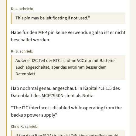
D. J. schrieb:
This pin may be left floating if not used."
Habe für den MFP pin keine Verwendung also ist er nicht
beschaltet worden.
K. S. schrieb:
Außer er I2C Teil der RTC ist ohne VCC nur mit Batterie
auch abgeschaltet, aber das entnimm besser dem
Datenblatt.
Hab nochmal genau angeschaut. In Kapital 4.1.1.5 des
Datenblatt des
MCP7940
N steht als Notiz
"The I2C interface is disabled while operating from the
backup power supply"
Chris K. schrieb:
If the data line (SDA) is stuck LOW, the controller should