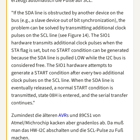
erzeugt automatisch die Pulse auf SCL:
"If the SDA line is obstructed by another device on the
bus (e.g., a slave device out of bit synchronization), the
problem can be solved by transmitting additional clock
pulses on the SCL line (see Figure 14). The SIO1
hardware transmits additional clock pulses when the
STA flag is set, but no START condition can be generated
because the SDA line is pulled LOW while the I2C bus is
considered free. The SIO1 hardware attempts to
generate a START condition after every two additional
clock pulses on the SCL line. When the SDA line is
eventually released, a normal START condition is
transmitted, state 08H is entered, and the serial transfer
continues."
Zumindest die älteren
AVR
s und 89C51 von
Atmel/Michrochip kacken aber gnadenlos ab. Da muß
man das HW-I2C abschalten und die SCL-Pulse zu Fuß
machen.