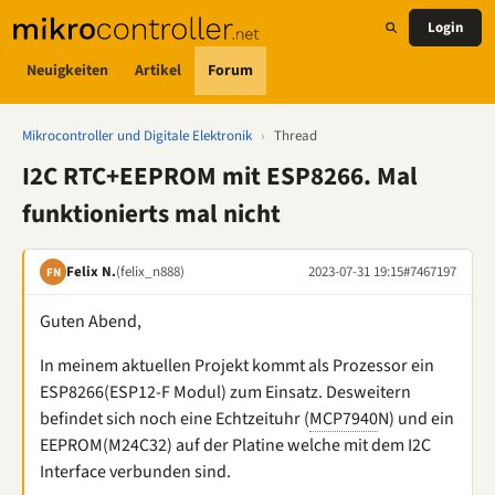
Login
Neuigkeiten
Artikel
Forum
Mikrocontroller und Digitale Elektronik
›
Thread
I2C RTC+EEPROM mit ESP8266. Mal
funktionierts mal nicht
Felix N.
(felix_n888)
2023-07-31 19:15
#7467197
FN
Guten Abend,
In meinem aktuellen Projekt kommt als Prozessor ein
ESP8266(ESP12-F Modul) zum Einsatz. Desweitern
befindet sich noch eine Echtzeituhr (
MCP7940
N) und ein
EEPROM(M24C32) auf der Platine welche mit dem I2C
Interface verbunden sind.