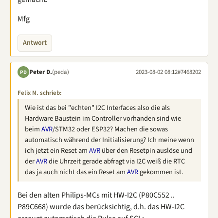
Mfg
Antwort
Peter D.
(peda)
2023-08-02 08:12
#7468202
PD
Felix N. schrieb:
Wie ist das bei "echten" I2C Interfaces also die als
Hardware Baustein im Controller vorhanden sind wie
beim
AVR
/STM32 oder ESP32? Machen die sowas
automatisch während der Initialisierung? Ich meine wenn
ich jetzt ein Reset am
AVR
über den Resetpin auslöse und
der
AVR
die Uhrzeit gerade abfragt via I2C weiß die RTC
das ja auch nicht das ein Reset am
AVR
gekommen ist.
Bei den alten Philips-MCs mit HW-I2C (P80C552 ..
P89C668) wurde das berücksichtig, d.h. das HW-I2C