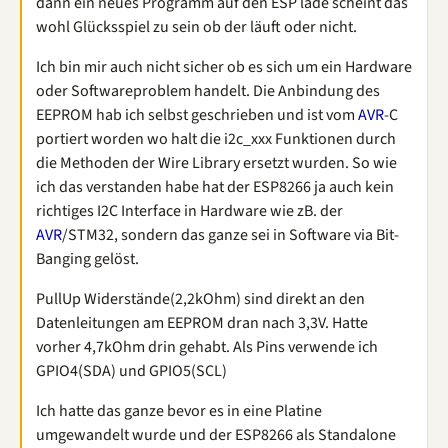
dann ein neues Programm auf den ESP lade scheint das
wohl Glücksspiel zu sein ob der läuft oder nicht.
Ich bin mir auch nicht sicher ob es sich um ein Hardware
oder Softwareproblem handelt. Die Anbindung des
EEPROM hab ich selbst geschrieben und ist vom
AVR
-C
portiert worden wo halt die i2c_xxx Funktionen durch
die Methoden der Wire Library ersetzt wurden. So wie
ich das verstanden habe hat der ESP8266 ja auch kein
richtiges I2C Interface in Hardware wie zB. der
AVR
/STM32, sondern das ganze sei in Software via Bit-
Banging gelöst.
PullUp Widerstände(2,2kOhm) sind direkt an den
Datenleitungen am EEPROM dran nach 3,3V. Hatte
vorher 4,7kOhm drin gehabt. Als Pins verwende ich
GPIO4(SDA) und GPIO5(SCL)
Ich hatte das ganze bevor es in eine Platine
umgewandelt wurde und der ESP8266 als Standalone