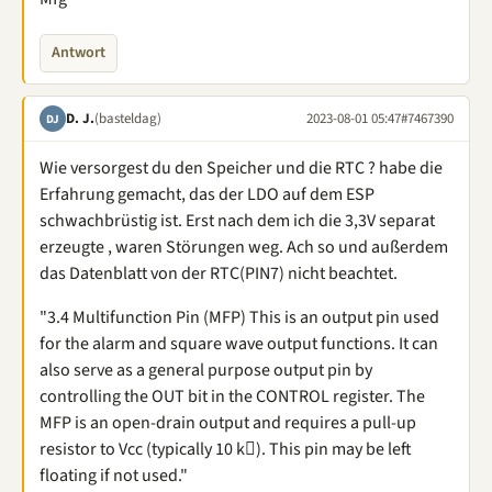
Antwort
D. J.
(basteldag)
2023-08-01 05:47
#7467390
DJ
Wie versorgest du den Speicher und die RTC ? habe die
Erfahrung gemacht, das der LDO auf dem ESP
schwachbrüstig ist. Erst nach dem ich die 3,3V separat
erzeugte , waren Störungen weg. Ach so und außerdem
das Datenblatt von der RTC(PIN7) nicht beachtet.
"3.4 Multifunction Pin (MFP) This is an output pin used
for the alarm and square wave output functions. It can
also serve as a general purpose output pin by
controlling the OUT bit in the CONTROL register. The
MFP is an open-drain output and requires a pull-up
resistor to Vcc (typically 10 k). This pin may be left
floating if not used."