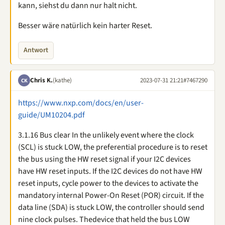
kann, siehst du dann nur halt nicht.
Besser wäre natürlich kein harter Reset.
Antwort
Chris K.
(kathe)
2023-07-31 21:21
#7467290
CK
https://www.nxp.com/docs/en/user-
guide/UM10204.pdf
3.1.16 Bus clear In the unlikely event where the clock
(SCL) is stuck LOW, the preferential procedure is to reset
the bus using the HW reset signal if your I2C devices
have HW reset inputs. If the I2C devices do not have HW
reset inputs, cycle power to the devices to activate the
mandatory internal Power-On Reset (POR) circuit. If the
data line (SDA) is stuck LOW, the controller should send
nine clock pulses. Thedevice that held the bus LOW