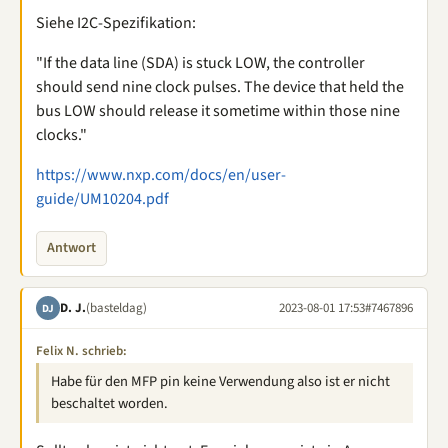
Siehe I2C-Spezifikation:
"If the data line (SDA) is stuck LOW, the controller
should send nine clock pulses. The device that held the
bus LOW should release it sometime within those nine
clocks."
https://www.nxp.com/docs/en/user-
guide/UM10204.pdf
Antwort
D. J.
(basteldag)
2023-08-01 17:53
#7467896
DJ
Felix N. schrieb:
Habe für den MFP pin keine Verwendung also ist er nicht
beschaltet worden.