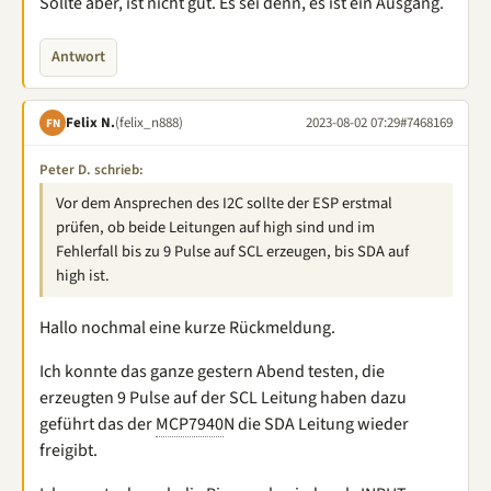
Sollte aber, ist nicht gut. Es sei denn, es ist ein Ausgang.
Antwort
Felix N.
(felix_n888)
2023-08-02 07:29
#7468169
FN
Peter D. schrieb:
Vor dem Ansprechen des I2C sollte der ESP erstmal
prüfen, ob beide Leitungen auf high sind und im
Fehlerfall bis zu 9 Pulse auf SCL erzeugen, bis SDA auf
high ist.
Hallo nochmal eine kurze Rückmeldung.
Ich konnte das ganze gestern Abend testen, die
erzeugten 9 Pulse auf der SCL Leitung haben dazu
geführt das der
MCP7940
N die SDA Leitung wieder
freigibt.