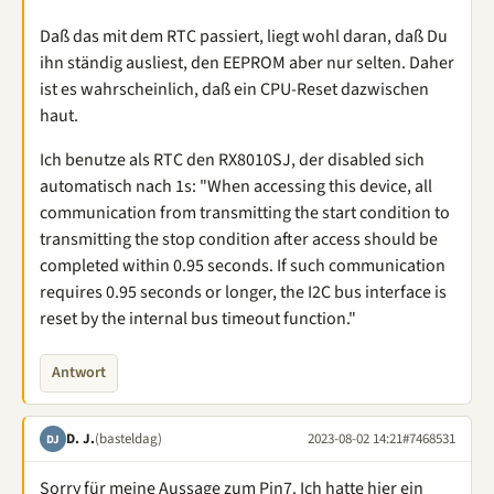
Daß das mit dem RTC passiert, liegt wohl daran, daß Du
ihn ständig ausliest, den EEPROM aber nur selten. Daher
ist es wahrscheinlich, daß ein CPU-Reset dazwischen
haut.
Ich benutze als RTC den RX8010SJ, der disabled sich
automatisch nach 1s: "When accessing this device, all
communication from transmitting the start condition to
transmitting the stop condition after access should be
completed within 0.95 seconds. If such communication
requires 0.95 seconds or longer, the I2C bus interface is
reset by the internal bus timeout function."
Antwort
D. J.
(basteldag)
2023-08-02 14:21
#7468531
DJ
Sorry für meine Aussage zum Pin7. Ich hatte hier ein