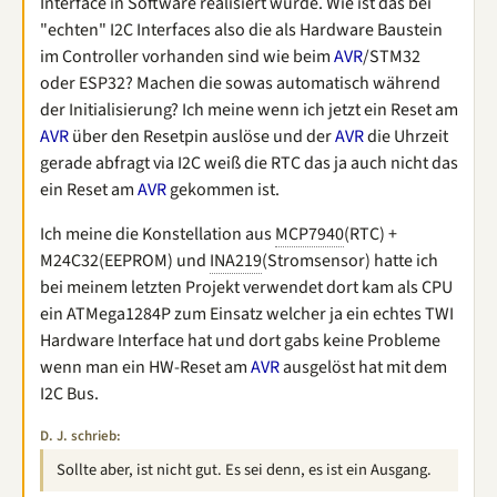
Interface in Software realisiert wurde. Wie ist das bei
"echten" I2C Interfaces also die als Hardware Baustein
im Controller vorhanden sind wie beim
AVR
/STM32
oder ESP32? Machen die sowas automatisch während
der Initialisierung? Ich meine wenn ich jetzt ein Reset am
AVR
über den Resetpin auslöse und der
AVR
die Uhrzeit
gerade abfragt via I2C weiß die RTC das ja auch nicht das
ein Reset am
AVR
gekommen ist.
Ich meine die Konstellation aus
MCP7940
(RTC) +
M24C32(EEPROM) und
INA219
(Stromsensor) hatte ich
bei meinem letzten Projekt verwendet dort kam als CPU
ein ATMega1284P zum Einsatz welcher ja ein echtes TWI
Hardware Interface hat und dort gabs keine Probleme
wenn man ein HW-Reset am
AVR
ausgelöst hat mit dem
I2C Bus.
D. J. schrieb:
Sollte aber, ist nicht gut. Es sei denn, es ist ein Ausgang.