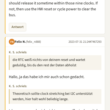
should release it sometime within those nine clocks. If
not, then use the HW reset or cycle power to clear the
bus.
Antwort
Felix N.
(felix_n888)
2023-07-31 21:24
#7467293
FN
K. S. schrieb:
die RTC weiß nichts von deinem reset und wartet
geduldig, bis du den rest der Daten abholst
Hallo, ja das habe ich mir auch schon gedacht.
K. S. schrieb:
Theoretisch sollte clock stretching bei I2C unterstützt
werden, hier halt wohl beliebig lange.