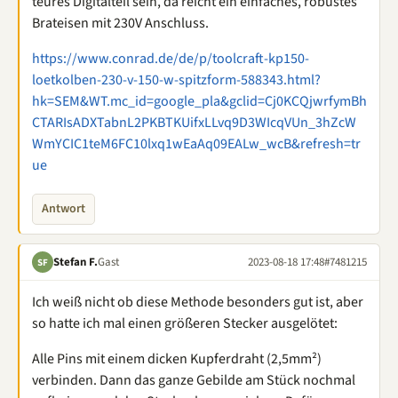
teures Digitalteil sein, da reicht ein einfaches, robustes
Brateisen mit 230V Anschluss.
https://www.conrad.de/de/p/toolcraft-kp150-
loetkolben-230-v-150-w-spitzform-588343.html?
hk=SEM&WT.mc_id=google_pla&gclid=Cj0KCQjwrfymBh
CTARIsADXTabnL2PKBTKUifxLLvq9D3WIcqVUn_3hZcW
WmYCIC1teM6FC10lxq1wEaAq09EALw_wcB&refresh=tr
ue
Antwort
Stefan F.
Gast
2023-08-18 17:48
#7481215
SF
Ich weiß nicht ob diese Methode besonders gut ist, aber
so hatte ich mal einen größeren Stecker ausgelötet:
Alle Pins mit einem dicken Kupferdraht (2,5mm²)
verbinden. Dann das ganze Gebilde am Stück nochmal