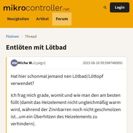
Login
Neuigkeiten
Artikel
Forum
Platinen
›
Thread
Entlöten mit Lötbad
Micha W.
(cysign)
2023-08-18 09:59
#7480891
MW
Hat hier schonmal jemand nen Lötbad/Löttopf
verwendet?
Ich frag mich grade, womit und wie man den am besten
füllt (damit das Heizelement nicht ungleichmäßig warm
wird, während der Zinnbarren noch nicht geschmolzen
ist...um ein Überhitzen des Heizelements zu
verhindern).