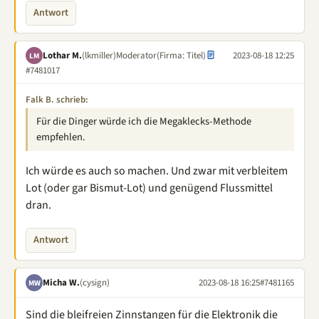
Antwort
Lothar M.
(lkmiller)
Moderator
(Firma: Titel)
2023-08-18 12:25
LM
#7481017
Falk B. schrieb:
Für die Dinger würde ich die Megaklecks-Methode
empfehlen.
Ich würde es auch so machen. Und zwar mit verbleitem
Lot (oder gar Bismut-Lot) und genügend Flussmittel
dran.
Antwort
Micha W.
(cysign)
2023-08-18 16:25
#7481165
MW
Sind die bleifreien Zinnstangen für die Elektronik die