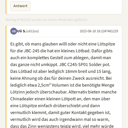
Antwort
Beitrag #7481225 wurde von einem Moderator gelöscht.
Uli S.
(uli12us)
2023-08-18 18:22
#7481229
US
Es gibt, ob mans glauben willl oder nicht eine Lötspitze
für die JBC-245 die hat ein kleines Lötbad. Dafür gibts
auch ein komplettes Gestell zum ablegen, damit man
das ganze nicht umkippt. JBC C245-SP01 Solder pot.
Das Lötbad ist aber lediglich 18mm breit und 15 lang,
keine Ahnung ob das für deinen Zweck ausreicht. Bei
lediglich etwa 2,5cm² Volumen ist die benötigte Menge
Lötzinn jedoch überschaubar. Alternativ bieten manche
Chinadealer einen kleinen Lötpott an, den man über
eine Lötspitze einfach drüberschiebt und dann
vermutlich klemmt, damit guter Kontakt gegeben ist,
vermutlich wird das auch irgendwann mal so warm,
dass das Zinn wenigstens teigig wird, viel mehr würde