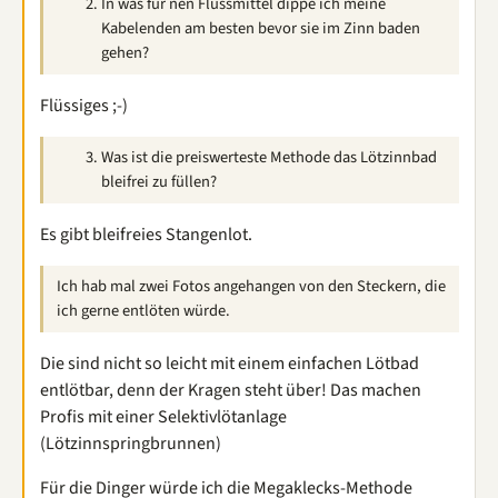
In was für nen Flussmittel dippe ich meine
Kabelenden am besten bevor sie im Zinn baden
gehen?
Flüssiges ;-)
Was ist die preiswerteste Methode das Lötzinnbad
bleifrei zu füllen?
Es gibt bleifreies Stangenlot.
Ich hab mal zwei Fotos angehangen von den Steckern, die
ich gerne entlöten würde.
Die sind nicht so leicht mit einem einfachen Lötbad
entlötbar, denn der Kragen steht über! Das machen
Profis mit einer Selektivlötanlage
(Lötzinnspringbrunnen)
Für die Dinger würde ich die Megaklecks-Methode