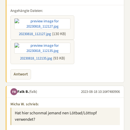
Angehängte Dateien:
(130 KB)
20230818_112127.jpg
(93 KB)
20230818_112135.jpg
Antwort
Falk B.
(falk)
2023-08-18 10:16
#7480906
FB
Micha W. schrieb:
Hat hier schonmal jemand nen Lötbad/Löttopf
verwendet?