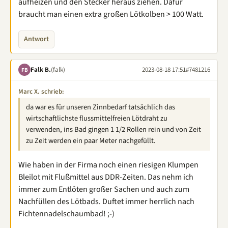
aufheizen und den Stecker heraus ziehen. Dafür
braucht man einen extra großen Lötkolben > 100 Watt.
Antwort
Falk B.
(falk)
2023-08-18 17:51
#7481216
FB
Marc X. schrieb:
da war es für unseren Zinnbedarf tatsächlich das
wirtschaftlichste flussmittelfreien Lötdraht zu
verwenden, ins Bad gingen 1 1/2 Rollen rein und von Zeit
zu Zeit werden ein paar Meter nachgefüllt.
Wie haben in der Firma noch einen riesigen Klumpen
Bleilot mit Flußmittel aus DDR-Zeiten. Das nehm ich
immer zum Entlöten großer Sachen und auch zum
Nachfüllen des Lötbads. Duftet immer herrlich nach
Fichtennadelschaumbad! ;-)