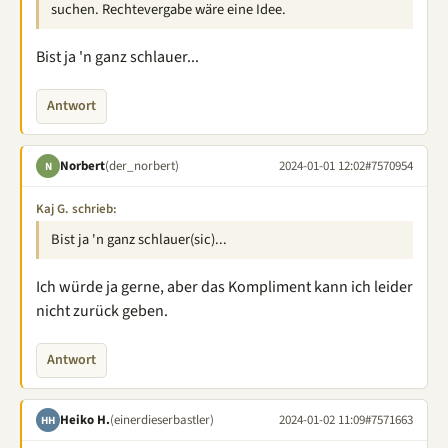
suchen. Rechtevergabe wäre eine Idee.
Bist ja 'n ganz schlauer...
Antwort
Norbert
(der_norbert)
2024-01-01 12:02
#7570954
N
Kaj G. schrieb:
Bist ja 'n ganz schlauer(sic)...
Ich würde ja gerne, aber das Kompliment kann ich leider
nicht zurück geben.
Antwort
Heiko H.
(einerdieserbastler)
2024-01-02 11:09
#7571663
HH