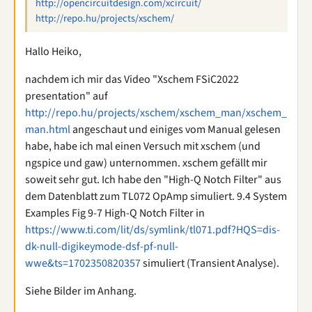
http://opencircuitdesign.com/xcircuit/
http://repo.hu/projects/xschem/
Hallo Heiko,
nachdem ich mir das Video "Xschem FSiC2022
presentation" auf
http://repo.hu/projects/xschem/xschem_man/xschem_
man.html
angeschaut und einiges vom Manual gelesen
habe, habe ich mal einen Versuch mit xschem (und
ngspice und gaw) unternommen. xschem gefällt mir
soweit sehr gut. Ich habe den "High-Q Notch Filter" aus
dem Datenblatt zum TL072 OpAmp simuliert. 9.4 System
Examples Fig 9-7 High-Q Notch Filter in
https://www.ti.com/lit/ds/symlink/tl071.pdf?HQS=dis-
dk-null-digikeymode-dsf-pf-null-
wwe&ts=1702350820357
simuliert (Transient Analyse).
Siehe Bilder im Anhang.