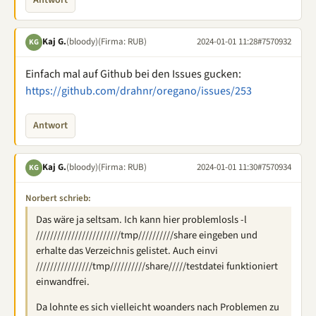
Kaj G.
(bloody)
(Firma: RUB)
2024-01-01 11:28
#7570932
KG
Einfach mal auf Github bei den Issues gucken:
https://github.com/drahnr/oregano/issues/253
Antwort
Kaj G.
(bloody)
(Firma: RUB)
2024-01-01 11:30
#7570934
KG
Norbert schrieb:
Das wäre ja seltsam. Ich kann hier problemlosls -l
////////////////////////tmp//////////share eingeben und
erhalte das Verzeichnis gelistet. Auch einvi
////////////////tmp//////////share/////testdatei funktioniert
einwandfrei.
Da lohnte es sich vielleicht woanders nach Problemen zu