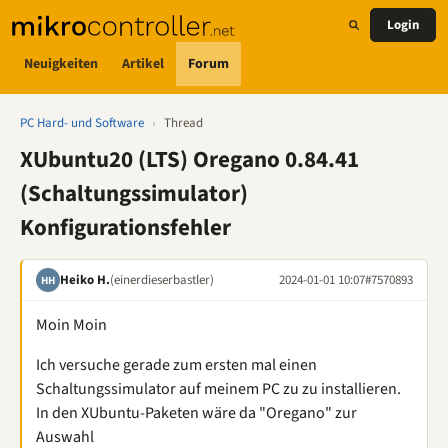
Login
Neuigkeiten
Artikel
Forum
PC Hard- und Software
›
Thread
XUbuntu20 (LTS) Oregano 0.84.41
(Schaltungssimulator)
Konfigurationsfehler
Heiko H.
(einerdieserbastler)
2024-01-01 10:07
#7570893
HH
Moin Moin
Ich versuche gerade zum ersten mal einen
Schaltungssimulator auf meinem PC zu zu installieren.
In den XUbuntu-Paketen wäre da "Oregano" zur
Auswahl