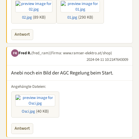
(89 KB)
(290 KB)
02.jpg
01.jpg
Antwort
Fred R.
(fred_ram)
(Firma: www.ramser-elektro.at/shop)
FR
2024-04-11 10:21
#7643009
Anebi noch ein Bild der AGC Regelung beim Start.
Angehängte Dateien:
(40 KB)
Osci.jpg
Antwort