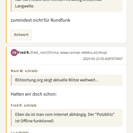
Langwelle.
zumindest nicht für Rundfunk
Antwort
Fred R.
(fred_ram)
(Firma: www.ramser-elektro.at/shop)
FR
2024-05-23 05:42
#7670407
Mani W. schrieb:
Blitzortung.org zeigt aktuelle Blitze weltweit...
Hatten wir doch schon:
Fred R. schrieb:
Eben da ist man vom Internet abhängig. Der "Potzblitz"
ist Offline funktionell.
Lu schrieb: