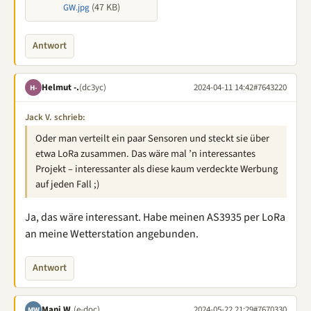
(47 KB)
GW.jpg
Antwort
Helmut -.
(dc3yc)
2024-04-11 14:42
#7643220
H-
Jack V. schrieb:
Oder man verteilt ein paar Sensoren und steckt sie über
etwa LoRa zusammen. Das wäre mal ’n interessantes
Projekt – interessanter als diese kaum verdeckte Werbung
auf jeden Fall ;)
Ja, das wäre interessant. Habe meinen AS3935 per LoRa
an meine Wetterstation angebunden.
Antwort
Mani W.
(e-doc)
2024-05-22 21:29
#7670330
MW