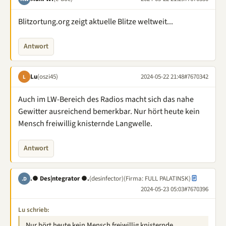
Blitzortung.org zeigt aktuelle Blitze weltweit...
Antwort
Lu
(oszi45)
2024-05-22 21:48
#7670342
L
Auch im LW-Bereich des Radios macht sich das nahe
Gewitter ausreichend bemerkbar. Nur hört heute kein
Mensch freiwillig knisternde Langwelle.
Antwort
.● Des|ntegrator ●.
(desinfector)
(Firma: FULL PALATINSK)
.D
2024-05-23 05:03
#7670396
Lu schrieb:
Nur hört heute kein Mensch freiwillig knisternde