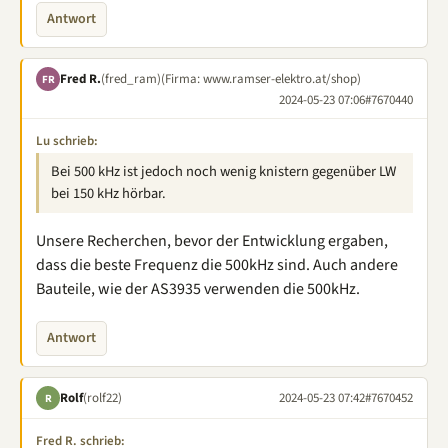
Antwort
Fred R.
(fred_ram)
(Firma: www.ramser-elektro.at/shop)
FR
2024-05-23 07:06
#7670440
Lu schrieb:
Bei 500 kHz ist jedoch noch wenig knistern gegenüber LW
bei 150 kHz hörbar.
Unsere Recherchen, bevor der Entwicklung ergaben,
dass die beste Frequenz die 500kHz sind. Auch andere
Bauteile, wie der AS3935 verwenden die 500kHz.
Antwort
Rolf
(rolf22)
2024-05-23 07:42
#7670452
R
Fred R. schrieb: