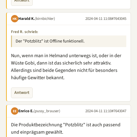
Antwort
Harald K.
(kirnbichler)
2024-04-11 11:08
#7643045
HK
Fred R. schrieb:
Der "Potzblitz" ist Offline funktionell.
Nun, wenn man in Helmand unterwegs ist, oder in der
Wüste Gobi, dann ist das sicherlich sehr attraktiv.
Allerdings sind beide Gegenden nicht für besonders
häufige Gewitter bekannt.
Antwort
Enrico E.
(pussy_brauser)
2024-04-11 11:10
#7643047
EE
Die Produktbezeichnung "Potzblitz" ist auch passend
und einprägsam gewählt.