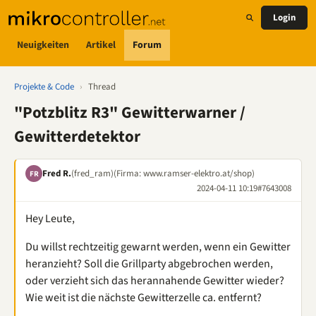
Login
Neuigkeiten
Artikel
Forum
Projekte & Code
›
Thread
"Potzblitz R3" Gewitterwarner /
Gewitterdetektor
Fred R.
(fred_ram)
(Firma: www.ramser-elektro.at/shop)
FR
2024-04-11 10:19
#7643008
Hey Leute,
Du willst rechtzeitig gewarnt werden, wenn ein Gewitter
heranzieht? Soll die Grillparty abgebrochen werden,
oder verzieht sich das herannahende Gewitter wieder?
Wie weit ist die nächste Gewitterzelle ca. entfernt?