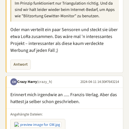
Im Prinzip funktioniert nur Triangulation richtig. Und da
sind wir halt leider wieder beim Internet-Bedarf, um Apps
wie "Blitzortung Gewitter-Monitor" zu benutzen.
Oder man verteilt ein paar Sensoren und steckt sie über
etwa LoRa zusammen. Das wäre mal ’n interessantes
Projekt – interessanter als diese kaum verdeckte
Werbung auf jeden Fall ;)
Antwort
Crazy Harry
(crazy_h)
2024-04-11 14:30
#7643214
CH
Erinnert mich irgendwie an ..... Franzis-Verlag. Aber das
hattest ja selber schon geschrieben.
Angehängte Dateien: