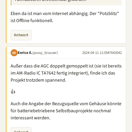
Eben da ist man vom Internet abhängig. Der "Potzblitz"
ist Offline funktionell.
Antwort
Enrico E.
(pussy_brauser)
2024-04-11 11:05
#7643042
EE
Außer dass die AGC doppelt gemoppelt ist (sie ist bereits
im AM-Radio IC TA7642 fertig integriert), finde ich das
Projekt trotzdem spannend.
👍
Auch die Angabe der Bezugsquelle vom Gehäuse könnte
für batteriebetriebene Selbstbauprojekte nochmal
interessant werden.