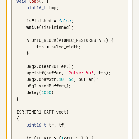
void
loop
()
{
uint16_t
tmp
;
isFinished
=
false
;
while
(
!
isFinished
);
ATOMIC_BLOCK
(
ATOMIC_RESTORESTATE
)
{
tmp
=
pulse_width
;
}
u8g2
.
clearBuffer
();
sprintf
(
buffer
,
"Pulse: %u"
,
tmp
);
u8g2
.
drawStr
(
10
,
64
,
buffer
);
u8g2
.
sendBuffer
();
delay
(
1000
);
}
ISR
(
TIMER1_CAPT_vect
)
{
uint16_t
tr
,
tf
;
if
(
TCCR1B
&
(
1
<<
ICES1
)
)
{