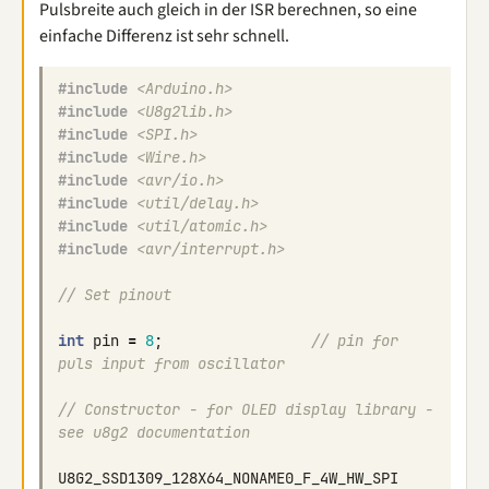
Pulsbreite auch gleich in der ISR berechnen, so eine
einfache Differenz ist sehr schnell.
#include
<Arduino.h>
#include
<U8g2lib.h>
#include
<SPI.h>
#include
<Wire.h>
#include
<avr/io.h>
#include
<util/delay.h>
#include
<util/atomic.h>
#include
<avr/interrupt.h>
// Set pinout
int
pin
=
8
;
// pin for 
puls input from oscillator
// Constructor - for OLED display library - 
see u8g2 documentation
U8G2_SSD1309_128X64_NONAME0_F_4W_HW_SPI