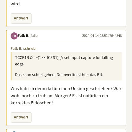
wird.
Antwort
Falk B.
(falk)
2024-04-14 08:51
#7644848
FB
Falk B. schrieb:
TCCR1B &= ~(1 << ICES1); // set input capture for falling
edge
Das kann schief gehen. Du invertierst hier das Bit.
Was hab ich denn da für einen Unsinn geschrieben? War
wohl noch zu früh am Morgen! Es ist natürlich ein
korrektes Bitlöschen!
Antwort