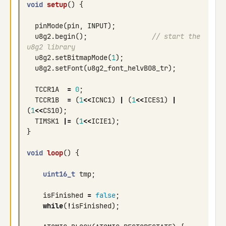
void
setup
()
{
pinMode
(
pin
,
INPUT
);
u8g2
.
begin
();
// start the 
u8g2 library
u8g2
.
setBitmapMode
(
1
);
u8g2
.
setFont
(
u8g2_font_helvB08_tr
);
TCCR1A
=
0
;
TCCR1B
=
(
1
<<
ICNC1
)
|
(
1
<<
ICES1
)
|
(
1
<<
CS10
);
TIMSK1
|=
(
1
<<
ICIE1
);
}
void
loop
()
{
uint16_t
tmp
;
isFinished
=
false
;
while
(
!
isFinished
);