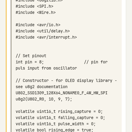
int pin = 8;                 // pin for 
// Constructor - for OLED display library - 
U8G2_SSD1309_128X64_NONAME0_F_4W_HW_SPI 