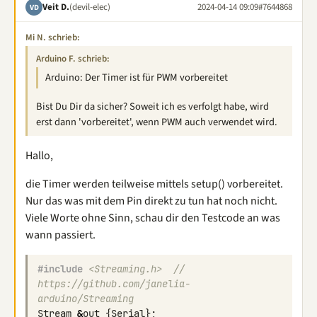
Veit D.
(devil-elec)
2024-04-14 09:09
#7644868
VD
Mi N. schrieb:
Arduino F. schrieb:
Arduino: Der Timer ist für PWM vorbereitet
Bist Du Dir da sicher? Soweit ich es verfolgt habe, wird
erst dann 'vorbereitet', wenn PWM auch verwendet wird.
Hallo,
die Timer werden teilweise mittels setup() vorbereitet.
Nur das was mit dem Pin direkt zu tun hat noch nicht.
Viele Worte ohne Sinn, schau dir den Testcode an was
wann passiert.
#include
<Streaming.h>
  // 
https://github.com/janelia-
arduino/Streaming
Stream
&
out
{
Serial
};