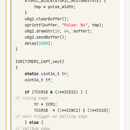
ATOMIC_BLOCK
(
ATOMIC_RESTORESTATE
)
{
tmp
=
pulse_width
;
}
u8g2
.
clearBuffer
();
sprintf
(
buffer
,
"Pulse: %u"
,
tmp
);
u8g2
.
drawStr
(
10
,
64
,
buffer
);
u8g2
.
sendBuffer
();
delay
(
1000
);
}
ISR
(
TIMER1_CAPT_vect
)
{
static
uint16_t
tr
;
uint16_t
tf
;
if
(
TCCR1B
&
(
1
<<
ICES1
)
)
{
// rising edge
tr
=
ICR1
;
TCCR1B
=
(
1
<<
ICNC1
)
|
(
1
<<
CS10
);
// next trigger on falling edge
}
else
{
// falling edge