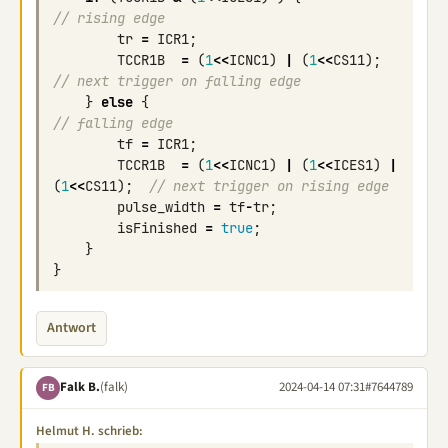
// rising edge
tr
=
ICR1
;
TCCR1B
=
(
1
<<
ICNC1
)
|
(
1
<<
CS11
);
// next trigger on falling edge
}
else
{
// falling edge
tf
=
ICR1
;
TCCR1B
=
(
1
<<
ICNC1
)
|
(
1
<<
ICES1
)
|
(
1
<<
CS11
);
// next trigger on rising edge
pulse_width
=
tf
-
tr
;
isFinished
=
true
;
}
}
Antwort
Falk B.
(falk)
2024-04-14 07:31
#7644789
FB
Helmut H. schrieb: