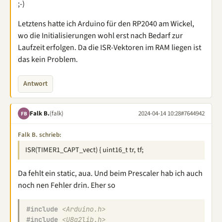
;-)
Letztens hatte ich Arduino für den RP2040 am Wickel,
wo die Initialisierungen wohl erst nach Bedarf zur
Laufzeit erfolgen. Da die ISR-Vektoren im RAM liegen ist
das kein Problem.
Antwort
Falk B.
(falk)
2024-04-14 10:28
#7644942
FB
Falk B. schrieb:
ISR(TIMER1_CAPT_vect) { uint16_t tr, tf;
Da fehlt ein static, aua. Und beim Prescaler hab ich auch
noch nen Fehler drin. Eher so
#include
<Arduino.h>
#include
<U8g2lib.h>