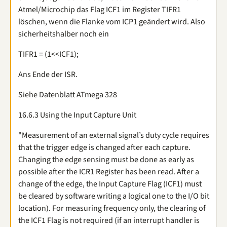
Atmel/Microchip das Flag ICF1 im Register TIFR1
löschen, wenn die Flanke vom ICP1 geändert wird. Also
sicherheitshalber noch ein
TIFR1 = (1<<ICF1);
Ans Ende der ISR.
Siehe Datenblatt ATmega 328
16.6.3 Using the Input Capture Unit
"Measurement of an external signal’s duty cycle requires
that the trigger edge is changed after each capture.
Changing the edge sensing must be done as early as
possible after the ICR1 Register has been read. After a
change of the edge, the Input Capture Flag (ICF1) must
be cleared by software writing a logical one to the I/O bit
location). For measuring frequency only, the clearing of
the ICF1 Flag is not required (if an interrupt handler is