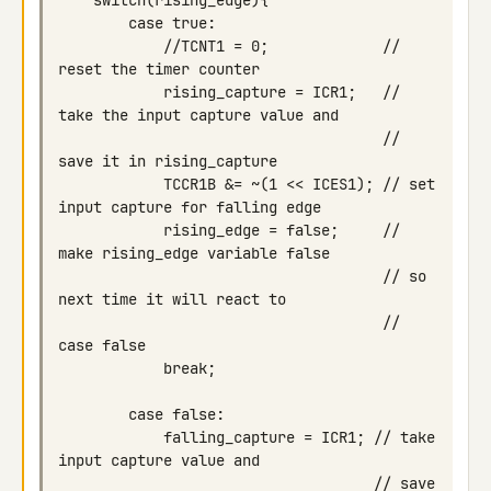
            //TCNT1 = 0;             // 
            rising_capture = ICR1;   // 
                                     // 
            TCCR1B &= ~(1 << ICES1); // set 
            rising_edge = false;     // 
                                     // so 
                                     // 
            falling_capture = ICR1; // take 
                                    // save 