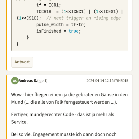
tf
=
ICR1
;
TCCR1B
=
(
1
<<
ICNC1
)
|
(
1
<<
ICES1
)
|
(
1
<<
CS10
);
// next trigger on rising edge
pulse_width
=
tf
-
tr
;
isFinished
=
true
;
}
}
Antwort
Andreas S.
(igel1)
2024-04-14 12:14
#7645015
AS
Wow - hier fliegen einem ja die gebratenen Gänse in den
Mund (... die alle von Falk ferngesteuert werden ...).
Fertiger, mundgerechter Code - das ist ja mehr als
Service!
Bei so viel Engagement musste ich dann doch noch