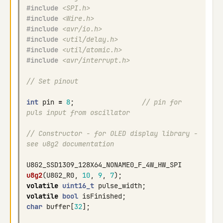
#include
<SPI.h>
#include
<Wire.h>
#include
<avr/io.h>
#include
<util/delay.h>
#include
<util/atomic.h>
#include
<avr/interrupt.h>
// Set pinout
int
pin
=
8
;
// pin for 
puls input from oscillator
// Constructor - for OLED display library - 
see u8g2 documentation
U8G2_SSD1309_128X64_NONAME0_F_4W_HW_SPI
u8g2
(
U8G2_R0
,
10
,
9
,
7
);
volatile
uint16_t
pulse_width
;
volatile
bool
isFinished
;
char
buffer
[
32
];