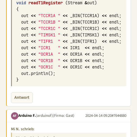
void
readT1Register
(
Stream
&
out
)
{
out
<<
"TCCR1A "
<<
_BIN
(
TCCR1A
)
<<
endl
;
out
<<
"TCCR1B "
<<
_BIN
(
TCCR1B
)
<<
endl
;
out
<<
"TCCR1C "
<<
_BIN
(
TCCR1C
)
<<
endl
;
out
<<
"TIMSK1 "
<<
_BIN
(
TIMSK1
)
<<
endl
;
out
<<
"TIFR1  "
<<
_BIN
(
TIFR1
)
<<
endl
;
out
<<
"ICR1   "
<<
ICR1
<<
endl
;
out
<<
"OCR1A  "
<<
OCR1A
<<
endl
;
out
<<
"OCR1B  "
<<
OCR1B
<<
endl
;
out
<<
"OCR1C  "
<<
OCR1C
<<
endl
;
out
.
println
();
}
Antwort
Arduino F.
(arduinof)
(Firma: Gast)
2024-04-14 09:20
#7644880
AF
Mi N. schrieb: