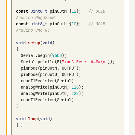
const
uint8_t
pinOutM
{
12
};
// OC1B 
Arduino Mega2560
const
uint8_t
pinOutU
{
10
};
// OC1B 
Arduino Uno R3 
void
setup
(
void
)
{
Serial
.
begin
(
9600
);
Serial
.
println
(
F
(
"
\n
uC Reset ####
\n
"
));
pinMode
(
pinOutM
,
OUTPUT
);
pinMode
(
pinOutU
,
OUTPUT
);
readT1Register
(
Serial
);
analogWrite
(
pinOutM
,
128
);
analogWrite
(
pinOutU
,
128
);
readT1Register
(
Serial
);
}
void
loop
(
void
)
{
}