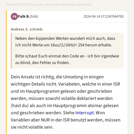
Beitrag #7644752 wurde von einem Moderator gelöscht.
Falk B.
(falk)
2024-04-14 07:22
#7644785
FB
Andreas S. schrieb:
Neben den kippenden Werten wundert mich auch, dass
ich nicht Werte um 16us/(1/16Hz)= 254 herum erhalte.
Bitte schaut Euch einmal den Code an - ich bin irgendwie
zu blind, den Fehler zu finden.
Dein Ansatz ist richtig, die Umsetzng in einigen
wichtigen Details nicht. Variabelen, welche in einer ISR
und im Hauptprogramm gelesen oder geschrieben
werden, müssen sowohl volatile deklariert werden
(hast du) als auch im Hauptprogramm atomar gelesen
und geschrieben werden. SIehe
Interrupt
. Wnn
Variablen aber NUR in der ISR benutzt werden, müssen
sie nicht volatile sein.