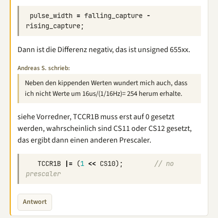
pulse_width
=
falling_capture
-
rising_capture
;
Dann ist die Differenz negativ, das ist unsigned 655xx.
Andreas S. schrieb:
Neben den kippenden Werten wundert mich auch, dass
ich nicht Werte um 16us/(1/16Hz)= 254 herum erhalte.
siehe Vorredner, TCCR1B muss erst auf 0 gesetzt
werden, wahrscheinlich sind CS11 oder CS12 gesetzt,
das ergibt dann einen anderen Prescaler.
TCCR1B
|=
(
1
<<
CS10
);
// no 
prescaler
Antwort