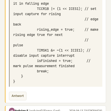
            TCCR1B |= (1 << ICES1); // set 
                                    // edge 
            rising_edge = true;     // make 
                                    // 
            TIMSK1 &= ~(1 << ICIE1); // 
            isFinished = true;       // 
Antwort
Arduino F.
(arduinof)
(Firma: Gast)
2024-04-13 23:57
#7644741
AF