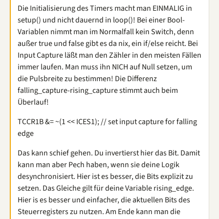
Die Initialisierung des Timers macht man EINMALIG in
setup() und nicht dauernd in loop()! Bei einer Bool-
Variablen nimmt man im Normalfall kein Switch, denn
außer true und false gibt es da nix, ein if/else reicht. Bei
Input Capture läßt man den Zähler in den meisten Fällen
immer laufen. Man muss ihn NICH auf Null setzen, um
die Pulsbreite zu bestimmen! Die Differenz
falling_capture-rising_capture stimmt auch beim
Überlauf!
TCCR1B &= ~(1 << ICES1); // set input capture for falling
edge
Das kann schief gehen. Du invertierst hier das Bit. Damit
kann man aber Pech haben, wenn sie deine Logik
desynchronisiert. Hier ist es besser, die Bits explizit zu
setzen. Das Gleiche gilt für deine Variable rising_edge.
Hier is es besser und einfacher, die aktuellen Bits des
Steuerregisters zu nutzen. Am Ende kann man die