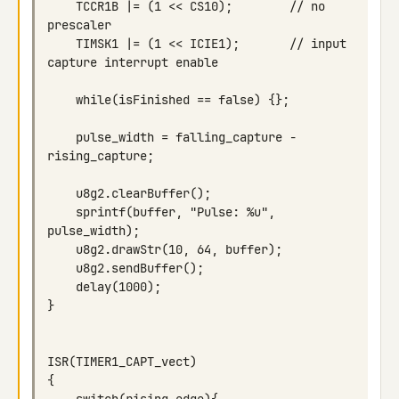
    TCCR1B |= (1 << CS10);        // no 
    TIMSK1 |= (1 << ICIE1);       // input 
    pulse_width = falling_capture - 
    sprintf(buffer, "Pulse: %u", 