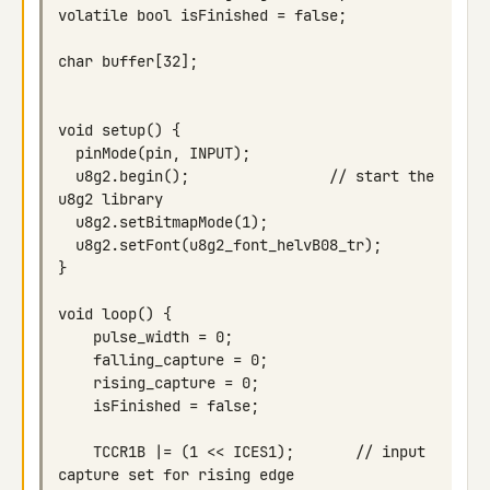
  u8g2.begin();                // start the 
    TCCR1B |= (1 << ICES1);       // input 