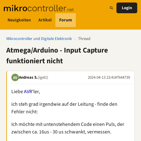
Login
Neuigkeiten
Artikel
Forum
Mikrocontroller und Digitale Elektronik
›
Thread
Atmega/Arduino - Input Capture
funktioniert nicht
Andreas S.
(igel1)
2024-04-13 23:41
#7644739
AS
Liebe
AVR
'ler,
ich steh grad irgendwie auf der Leitung - finde den
Fehler nicht:
Ich möchte mit untenstehendem Code einen Puls, der
zwischen ca. 16us - 30 us schwankt, vermessen.