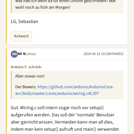
Was hab ich denn da für einen Unsinn geschrieben? War
wohl noch zu früh am Morgen!
LG, Sebastian
Antwort
Mi N.
(msx)
2024-04-14 10:19
#7644931
MN
Arduino F. schrieb:
Aber sowas von!
Der Beweis:
https://github.com/arduino/ArduinoCore-
avr/blob/master/cores/arduino/wiring.c#L297
Gut. Wiring.c soll intern sogar noch vor setup()
aufgerufen werden. Das soll der 'normale' Benutzer
aber garnicht wissen. Vermeiden kann man all dies,
indem man kein setup() aufruft und main() verwendet