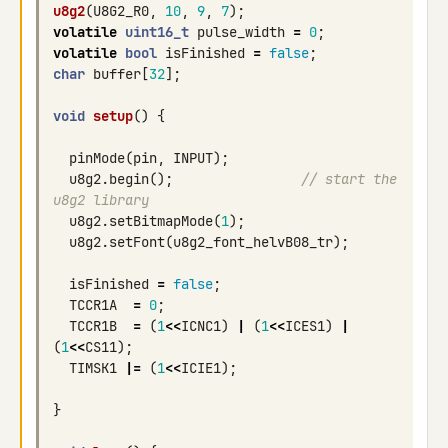
u8g2
(
U8G2_R0
,
10
,
9
,
7
);
volatile
uint16_t
pulse_width
=
0
;
volatile
bool
isFinished
=
false
;
char
buffer
[
32
];
void
setup
()
{
pinMode
(
pin
,
INPUT
);
u8g2
.
begin
();
// start the 
u8g2 library
u8g2
.
setBitmapMode
(
1
);
u8g2
.
setFont
(
u8g2_font_helvB08_tr
);
isFinished
=
false
;
TCCR1A
=
0
;
TCCR1B
=
(
1
<<
ICNC1
)
|
(
1
<<
ICES1
)
|
(
1
<<
CS11
);
TIMSK1
|=
(
1
<<
ICIE1
);
}