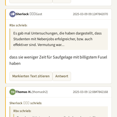
Sherlock 🕵🏽‍♂️
Gast
2025-03-09 09:12
#7842070
S🕵
Rbx schrieb:
Es gab mal Untersuchungen, die haben dargestellt, dass
Studenten mit Nebenjobs erfolgreicher, bzw. auch
effektiver sind. Vermutung war...
dass sie weniger Zeit für Saufgelage mit billigstem Fusel
haben
Markierten Text zitieren
Antwort
Thomas H.
(thomash2)
2025-03-09 12:08
#7842168
TH
Sherlock 🕵🏽‍♂️ schrieb:
Rbx schrieb: