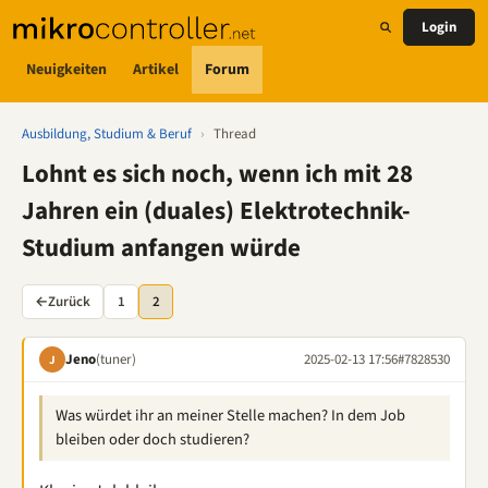
Login
Neuigkeiten
Artikel
Forum
Ausbildung, Studium & Beruf
›
Thread
Lohnt es sich noch, wenn ich mit 28
Jahren ein (duales) Elektrotechnik-
Studium anfangen würde
←
Zurück
1
2
Jeno
(tuner)
2025-02-13 17:56
#7828530
J
Was würdet ihr an meiner Stelle machen? In dem Job
bleiben oder doch studieren?