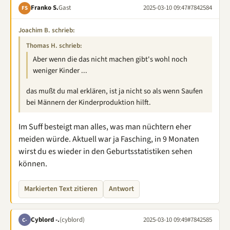
Franko S.
Gast
2025-03-10 09:47
#7842584
FS
Joachim B. schrieb:
Thomas H. schrieb:
Aber wenn die das nicht machen gibt's wohl noch
weniger Kinder ...
das mußt du mal erklären, ist ja nicht so als wenn Saufen
bei Männern der Kinderproduktion hilft.
Im Suff besteigt man alles, was man nüchtern eher
meiden würde. Aktuell war ja Fasching, in 9 Monaten
wirst du es wieder in den Geburtsstatistiken sehen
können.
Markierten Text zitieren
Antwort
Cyblord -.
(cyblord)
2025-03-10 09:49
#7842585
C-