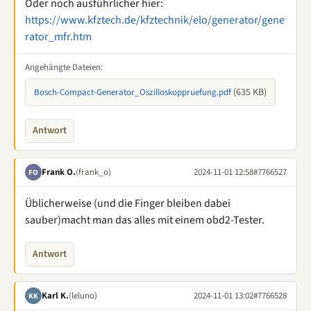
Oder noch ausführlicher hier:
https://www.kfztech.de/kfztechnik/elo/generator/gene
rator_mfr.htm
Angehängte Dateien:
(635 KB)
Bosch-Compact-Generator_Oszilloskoppruefung.pdf
Antwort
Frank O.
(frank_o)
2024-11-01 12:58
#7766527
FO
Üblicherweise (und die Finger bleiben dabei
sauber)macht man das alles mit einem obd2-Tester.
Antwort
Karl K.
(leluno)
2024-11-01 13:02
#7766528
KK