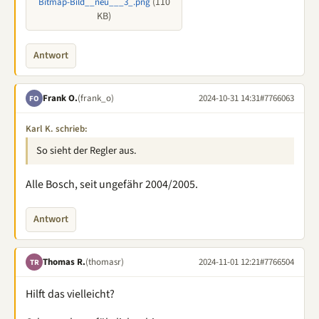
(110
Bitmap-Bild__neu___3_.png
KB)
Antwort
Frank O.
(frank_o)
2024-10-31 14:31
#7766063
FO
Karl K. schrieb:
So sieht der Regler aus.
Alle Bosch, seit ungefähr 2004/2005.
Antwort
Thomas R.
(thomasr)
2024-11-01 12:21
#7766504
TR
Hilft das vielleicht?