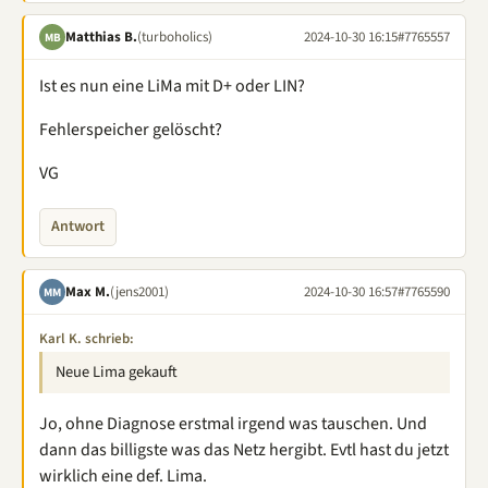
Matthias B.
(turboholics)
2024-10-30 16:15
#7765557
MB
Ist es nun eine LiMa mit D+ oder LIN?
Fehlerspeicher gelöscht?
VG
Antwort
Max M.
(jens2001)
2024-10-30 16:57
#7765590
MM
Karl K. schrieb:
Neue Lima gekauft
Jo, ohne Diagnose erstmal irgend was tauschen. Und
dann das billigste was das Netz hergibt. Evtl hast du jetzt
wirklich eine def. Lima.