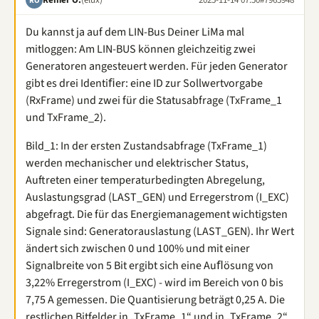
RO
Du kannst ja auf dem LIN-Bus Deiner LiMa mal
mitloggen: Am LIN-BUS können gleichzeitig zwei
Generatoren angesteuert werden. Für jeden Generator
gibt es drei Identiﬁer: eine ID zur Sollwertvorgabe
(RxFrame) und zwei für die Statusabfrage (TxFrame_1
und TxFrame_2).
Bild_1: In der ersten Zustandsabfrage (TxFrame_1)
werden mechanischer und elektrischer Status,
Auftreten einer temperaturbedingten Abregelung,
Auslastungsgrad (LAST_GEN) und Erregerstrom (I_EXC)
abgefragt. Die für das Energiemanagement wichtigsten
Signale sind: Generatorauslastung (LAST_GEN). Ihr Wert
ändert sich zwischen 0 und 100% und mit einer
Signalbreite von 5 Bit ergibt sich eine Auﬂösung von
3,22% Erregerstrom (I_EXC) - wird im Bereich von 0 bis
7,75 A gemessen. Die Quantisierung beträgt 0,25 A. Die
restlichen Bitfelder in „TxFrame_1“ und in „TxFrame_2“