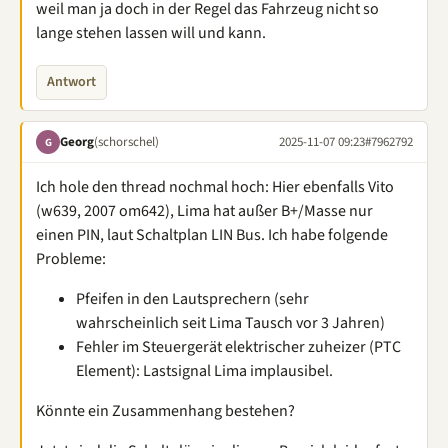
weil man ja doch in der Regel das Fahrzeug nicht so
lange stehen lassen will und kann.
Antwort
Georg
(schorschel)
2025-11-07 09:23
#7962792
G
Ich hole den thread nochmal hoch: Hier ebenfalls Vito
(w639, 2007 om642), Lima hat außer B+/Masse nur
einen PIN, laut Schaltplan LIN Bus. Ich habe folgende
Probleme:
Pfeifen in den Lautsprechern (sehr
wahrscheinlich seit Lima Tausch vor 3 Jahren)
Fehler im Steuergerät elektrischer zuheizer (PTC
Element): Lastsignal Lima implausibel.
Könnte ein Zusammenhang bestehen?