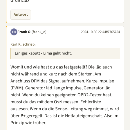
Gruß Elux
Antwort
Frank O.
(frank_o)
2024-10-30 22:44
#7765754
FO
Karl K. schrieb:
Einiges kaputt - Lima geht nicht.
Womit und wie hast du das festgestellt? Die läd auch
nicht während und kurz nach dem Starten. Am
Anschluss DFM das Signal aufnehmen. Kurze Impulse
(PWM), Generator läd, lange Impulse, Generator läd
nicht. Wenn du keinen geeigneten OBD2-Tester hast,
musst du das mit dem Oszi messen. Fehlerliste
auslesen. Wenn du die Sense-Leitung weg nimmst, wird
über B+ geregelt. Das ist die Notlaufeigenschaft. Also im
Prinzip wie früher.