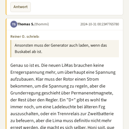
Antwort
Thomas S.
(thommi)
2024-10-31 00:23
#7765780
TS
Reiner O. schrieb:
Ansonsten muss der Generator auch laden, wenn das
Buskabel ab ist.
Genau so ist es. Die neuen LiMas brauchen keine
Erregerspannung mehr, um überhaupt eine Spannung
aufzubauen. Klar muss der Rotor einen Strom
bekommen, um die Spannung zu regeln, aber die
Grunderregung geschieht über Permanenetmagnete,
der Rest über den Regler. Ein "D+" gibt es wohl tlw
immer noch, um eine Ladeleuchte bei älteren Fzg
auszuschalten, oder ein Trennrelais zur Zweitbatterie
zu befeuern, aber die Lima muss definitiv nicht mehr
erregt werden, die macht es sich selber, Honi soit, que