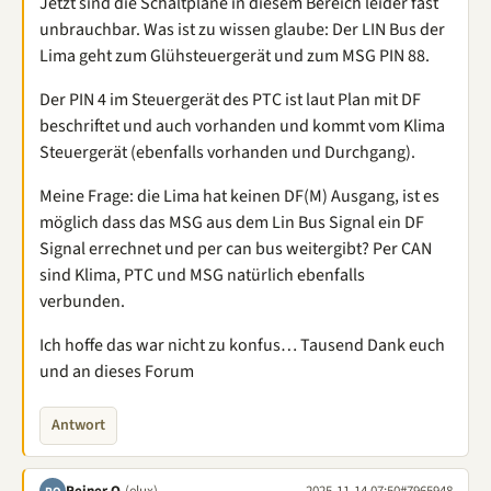
Jetzt sind die Schaltpläne in diesem Bereich leider fast
unbrauchbar. Was ist zu wissen glaube: Der LIN Bus der
Lima geht zum Glühsteuergerät und zum MSG PIN 88.
Der PIN 4 im Steuergerät des PTC ist laut Plan mit DF
beschriftet und auch vorhanden und kommt vom Klima
Steuergerät (ebenfalls vorhanden und Durchgang).
Meine Frage: die Lima hat keinen DF(M) Ausgang, ist es
möglich dass das MSG aus dem Lin Bus Signal ein DF
Signal errechnet und per can bus weitergibt? Per CAN
sind Klima, PTC und MSG natürlich ebenfalls
verbunden.
Ich hoffe das war nicht zu konfus… Tausend Dank euch
und an dieses Forum
Antwort
Reiner O.
(elux)
2025-11-14 07:50
#7965948