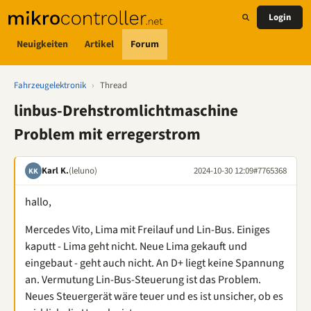
Login
Neuigkeiten
Artikel
Forum
Fahrzeugelektronik
›
Thread
linbus-Drehstromlichtmaschine
Problem mit erregerstrom
Karl K.
(leluno)
2024-10-30 12:09
#7765368
KK
hallo,
Mercedes Vito, Lima mit Freilauf und Lin-Bus. Einiges
kaputt - Lima geht nicht. Neue Lima gekauft und
eingebaut - geht auch nicht. An D+ liegt keine Spannung
an. Vermutung Lin-Bus-Steuerung ist das Problem.
Neues Steuergerät wäre teuer und es ist unsicher, ob es