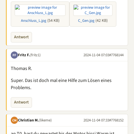
(54 KB)
(42 KB)
Anschluss_L.jpg
C_Gen.jpg
Antwort
Fritz F.
(fritz1)
2024-11-04 07:03
#7768144
FF
Thomas R.
Super. Das ist doch mal eine Hilfe zum Lösen eines
Problems.
Antwort
Christian M.
(likeme)
2024-11-04 07:33
#7768152
CM
an T0, hast du gewartet bis der Motor bissi Warm ist,