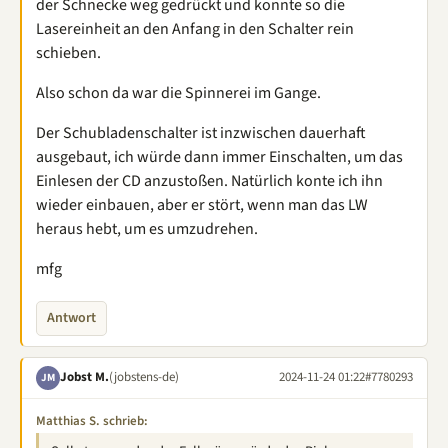
der Schnecke weg gedrückt und konnte so die
Lasereinheit an den Anfang in den Schalter rein
schieben.
Also schon da war die Spinnerei im Gange.
Der Schubladenschalter ist inzwischen dauerhaft
ausgebaut, ich würde dann immer Einschalten, um das
Einlesen der CD anzustoßen. Natürlich konte ich ihn
wieder einbauen, aber er stört, wenn man das LW
heraus hebt, um es umzudrehen.
mfg
Antwort
Jobst M.
(jobstens-de)
2024-11-24 01:22
#7780293
JM
Matthias S. schrieb: