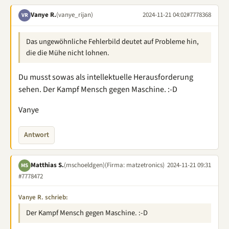
Vanye R.
(vanye_rijan)
2024-11-21 04:02
#7778368
VR
Das ungewöhnliche Fehlerbild deutet auf Probleme hin,
die die Mühe nicht lohnen.
Du musst sowas als intellektuelle Herausforderung
sehen. Der Kampf Mensch gegen Maschine. :-D
Vanye
Antwort
Matthias S.
(mschoeldgen)
(Firma: matzetronics)
2024-11-21 09:31
MS
#7778472
Vanye R. schrieb:
Der Kampf Mensch gegen Maschine. :-D