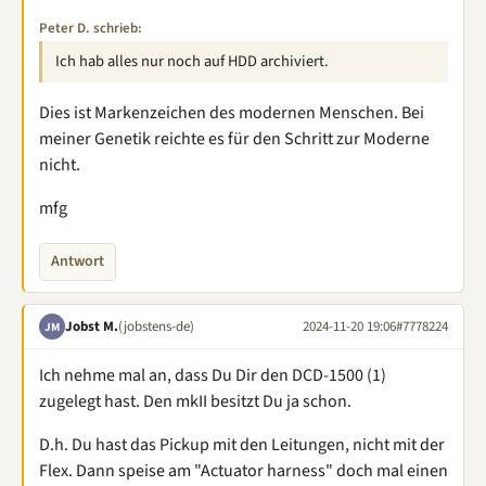
Peter D. schrieb:
Ich hab alles nur noch auf HDD archiviert.
Dies ist Markenzeichen des modernen Menschen. Bei
meiner Genetik reichte es für den Schritt zur Moderne
nicht.
mfg
Antwort
Jobst M.
(jobstens-de)
2024-11-20 19:06
#7778224
JM
Ich nehme mal an, dass Du Dir den DCD-1500 (1)
zugelegt hast. Den mkII besitzt Du ja schon.
D.h. Du hast das Pickup mit den Leitungen, nicht mit der
Flex. Dann speise am "Actuator harness" doch mal einen