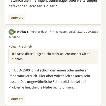
natürlich die inneringen, Gummilager oder Halterungen
defekt oder verzogen. HolgerR
Antwort
Matthias S.
(mschoeldgen)
(Firma: matzetronics)
2024-11-20 23:58
MS
#7778358
Holger R. schrieb:
Ich fasse diese Dinger nicht mehr an. Aus meiner Sicht
sinnlos.
Ein DCD-1500 lohnt schon den einen oder anderen
Reparaturversuch. Hier aber würde ich es auch sein
lassen. Das ungewöhnliche Fehlerbild deutet auf
Probleme hin, die die Mühe nicht lohnen.
Antwort