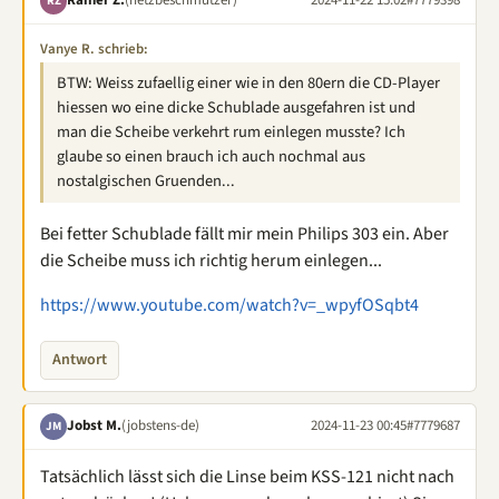
Rainer Z.
(netzbeschmutzer)
2024-11-22 15:02
#7779398
RZ
Vanye R. schrieb:
BTW: Weiss zufaellig einer wie in den 80ern die CD-Player
hiessen wo eine dicke Schublade ausgefahren ist und
man die Scheibe verkehrt rum einlegen musste? Ich
glaube so einen brauch ich auch nochmal aus
nostalgischen Gruenden...
Bei fetter Schublade fällt mir mein Philips 303 ein. Aber
die Scheibe muss ich richtig herum einlegen...
https://www.youtube.com/watch?v=_wpyfOSqbt4
Antwort
Jobst M.
(jobstens-de)
2024-11-23 00:45
#7779687
JM
Tatsächlich lässt sich die Linse beim KSS-121 nicht nach