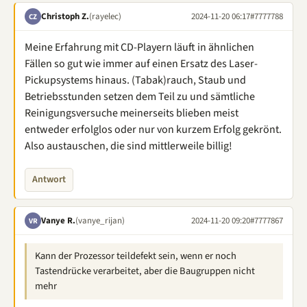
Christoph Z.
(rayelec)
2024-11-20 06:17
#7777788
CZ
Meine Erfahrung mit CD-Playern läuft in ähnlichen
Fällen so gut wie immer auf einen Ersatz des Laser-
Pickupsystems hinaus. (Tabak)rauch, Staub und
Betriebsstunden setzen dem Teil zu und sämtliche
Reinigungsversuche meinerseits blieben meist
entweder erfolglos oder nur von kurzem Erfolg gekrönt.
Also austauschen, die sind mittlerweile billig!
Antwort
Vanye R.
(vanye_rijan)
2024-11-20 09:20
#7777867
VR
Kann der Prozessor teildefekt sein, wenn er noch
Tastendrücke verarbeitet, aber die Baugruppen nicht
mehr