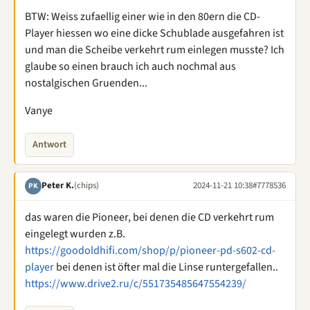
BTW: Weiss zufaellig einer wie in den 80ern die CD-
Player hiessen wo eine dicke Schublade ausgefahren ist
und man die Scheibe verkehrt rum einlegen musste? Ich
glaube so einen brauch ich auch nochmal aus
nostalgischen Gruenden...
Vanye
Antwort
Peter K.
(chips)
2024-11-21 10:38
#7778536
PK
das waren die Pioneer, bei denen die CD verkehrt rum
eingelegt wurden z.B.
https://goodoldhifi.com/shop/p/pioneer-pd-s602-cd-
player
bei denen ist öfter mal die Linse runtergefallen..
https://www.drive2.ru/c/551735485647554239/