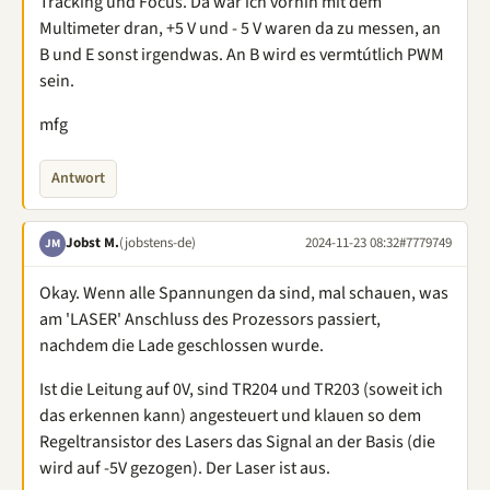
Tracking und Focus. Da war ich vorhin mit dem
Multimeter dran, +5 V und - 5 V waren da zu messen, an
B und E sonst irgendwas. An B wird es vermtútlich PWM
sein.
mfg
Antwort
Jobst M.
(jobstens-de)
2024-11-23 08:32
#7779749
JM
Okay. Wenn alle Spannungen da sind, mal schauen, was
am 'LASER' Anschluss des Prozessors passiert,
nachdem die Lade geschlossen wurde.
Ist die Leitung auf 0V, sind TR204 und TR203 (soweit ich
das erkennen kann) angesteuert und klauen so dem
Regeltransistor des Lasers das Signal an der Basis (die
wird auf -5V gezogen). Der Laser ist aus.