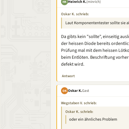
Heinrich K.
(minrich)
HK
Oskar K. schrieb:
Laut Komponententester sollte sie 
Da gibts kein "sollte", einseitig a
der heissen Diode bereits ordentl
Prüfung mal mit dem heissen Lötkol
beim Entlöten. Beschriftung vorher
defekt wird.
Antwort
Oskar K.
Gast
OK
Wegstaben V. schrieb:
Oskar K. schrieb:
oder ein ähnliches Problem