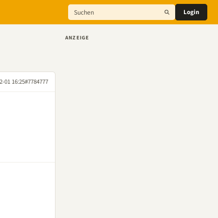
Login
ANZEIGE
2-01 16:25
#7784777