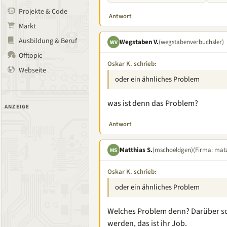
Projekte & Code
Antwort
Markt
Ausbildung & Beruf
Wegstaben V.
(wegstabenverbuchsler)
WV
Offtopic
Oskar K. schrieb:
Webseite
oder ein ähnliches Problem
was ist denn das Problem?
ANZEIGE
Antwort
Matthias S.
(mschoeldgen)
(Firma: matz
MS
Oskar K. schrieb:
oder ein ähnliches Problem
Welches Problem denn? Darüber sc
werden, das ist ihr Job.