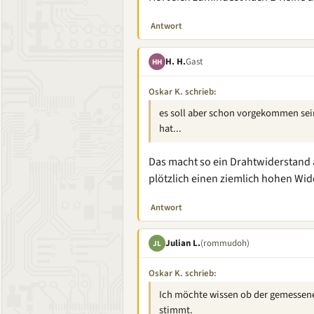
Antwort
H. H.
Gast
HH
Oskar K. schrieb:
es soll aber schon vorgekommen sei
hat...
Das macht so ein Drahtwiderstand a
plötzlich einen ziemlich hohen Wid
Antwort
Julian L.
(rommudoh)
JL
Oskar K. schrieb:
Ich möchte wissen ob der gemessene
stimmt.