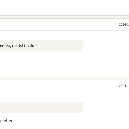
2024-1
den, das ist ihr Job.
2024-1
u sehen.