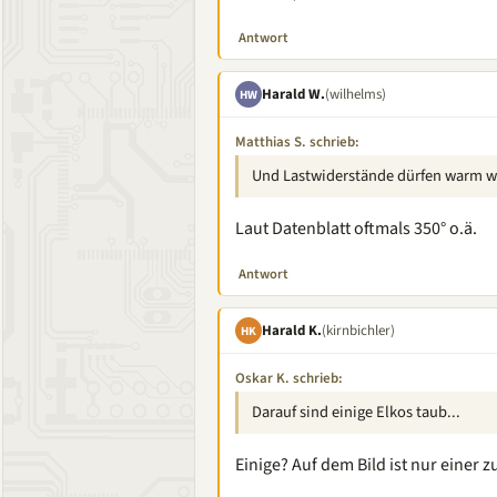
Antwort
Harald W.
(wilhelms)
HW
Matthias S. schrieb:
Und Lastwiderstände dürfen warm wer
Laut Datenblatt oftmals 350° o.ä.
Antwort
Harald K.
(kirnbichler)
HK
Oskar K. schrieb:
Darauf sind einige Elkos taub...
Einige? Auf dem Bild ist nur einer z