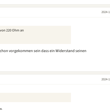
2024-1
t von 220 Ohm an
r schon vorgekommen sein dass ein Widerstand seinen
2024-1
n.