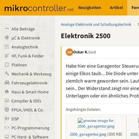
Neuigkeiten
Artikel
Fo
Analoge Elektronik und Schaltungstechnik
›
Alle Beiträge
Elektronik 2500
µC & Elektronik
Analogtechnik
Oskar K.
Gast
OK
HF, Funk & Felder
Platinen
Habe hier eine Garagentor Steueru
einige Elkos taub... Die Diode unt
Mechanik & Werkzeug
ziemlich warm geworden sein. Laut
Fahrzeugelektronik
sein.. Der Widerstand zeigt mir ei
Haus & Smart Home
Unterlagen oder ein ähnliches Pro
Compiler & IDEs
Angehängte Dateien:
FPGA, VHDL & Co.
DSP
PC-Programmierung
(300 KB)
2500_garagentor.jpeg
2500
PC Hard- & Software