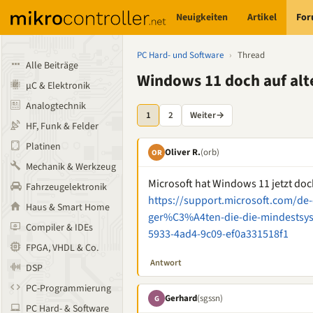
Neuigkeiten
Artikel
Fo
PC Hard- und Software
›
Thread
Alle Beiträge
Windows 11 doch auf al
µC & Elektronik
Analogtechnik
1
2
Weiter
→
HF, Funk & Felder
Platinen
Oliver R.
(orb)
OR
Mechanik & Werkzeug
Microsoft hat Windows 11 jetzt doc
Fahrzeugelektronik
https://support.microsoft.com/de
Haus & Smart Home
ger%C3%A4ten-die-die-mindestsy
Compiler & IDEs
5933-4ad4-9c09-ef0a331518f1
FPGA, VHDL & Co.
Antwort
DSP
PC-Programmierung
Gerhard
(sgssn)
G
PC Hard- & Software