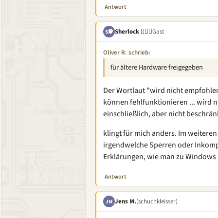
Antwort
Sherlock 🕵🏽‍♂️
Gast
S🕵
Oliver R. schrieb:
für ältere Hardware freigegeben
Der Wortlaut "wird nicht empfohlen 
können fehlfunktionieren ... wird n
einschließlich, aber nicht beschrä
klingt für mich anders. Im weiteren
irgendwelche Sperren oder Inkompa
Erklärungen, wie man zu Windows
Antwort
Jens M.
(schuchkleisser)
JM