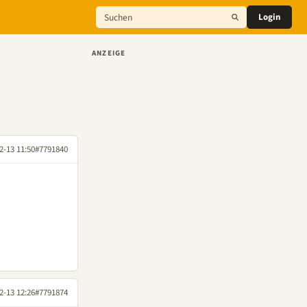
Login
ANZEIGE
2-13 11:50
#7791840
2-13 12:26
#7791874