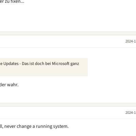
 zu fixen...
2024-1
e Updates - Das ist doch bei Microsoft ganz
eder wahr.
2024-1
l, never change a running system.