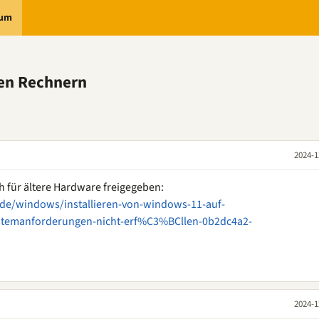
rum
ten Rechnern
2024-1
h für ältere Hardware freigegeben:
-de/windows/installieren-von-windows-11-auf-
stemanforderungen-nicht-erf%C3%BCllen-0b2dc4a2-
2024-1