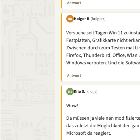
Antwort
Holger R.
(holgerr)
HR
Versuche seit Tagen Win 11 zu inst
Festplatten, Grafikkarte nicht erka
Zwischen durch zum Testen mal Linux
Firefox, Thunderbird, Office, Wlan
Windows verboten. Und die Software
Antwort
Kilo S.
(kilo_s)
KS
Wow!
Da müssen ja viele nen modifiziert
das zuletzt die Möglichkeit den 
Microsoft da reagiert.