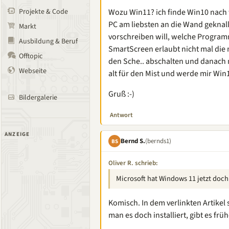
Projekte & Code
Wozu Win11? ich finde Win10 nach w
PC am liebsten an die Wand geknall
Markt
vorschreiben will, welche Program
Ausbildung & Beruf
SmartScreen erlaubt nicht mal die
Offtopic
den Sche.. abschalten und danach 
Webseite
alt für den Mist und werde mir Win11
Gruß :-)
Bildergalerie
Antwort
ANZEIGE
Bernd S.
(bernds1)
BS
Oliver R. schrieb:
Microsoft hat Windows 11 jetzt doch 
Komisch. In dem verlinkten Artikel
man es doch installiert, gibt es fr