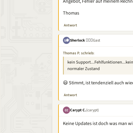
Angebot, Fehler auf meinem Rechner
Thomas
Antwort
Sherlock 🕵🏽‍♂️
Gast
S🕵
Thomas P. schrieb:
kein Support...Fehlfunktionen...kein
normaler Zustand
😃 Stimmt, ist tendenziell auch wi
Antwort
Carypt C.
(carypt)
CC
Keine Updates ist doch was man wil