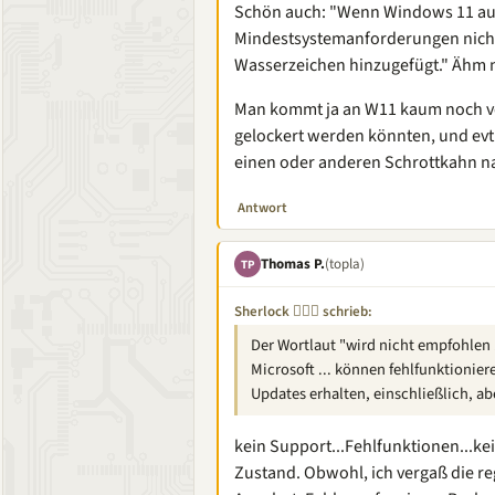
Schön auch: "Wenn Windows 11 auf e
Mindestsystemanforderungen nicht
Wasserzeichen hinzugefügt." Ähm 
Man kommt ja an W11 kaum noch vor
gelockert werden könnten, und evt
einen oder anderen Schrottkahn na
Antwort
Thomas P.
(topla)
TP
Sherlock 🕵🏽‍♂️ schrieb:
Der Wortlaut "wird nicht empfohlen .
Microsoft ... können fehlfunktioniere
Updates erhalten, einschließlich, a
kein Support...Fehlfunktionen...ke
Zustand. Obwohl, ich vergaß die r