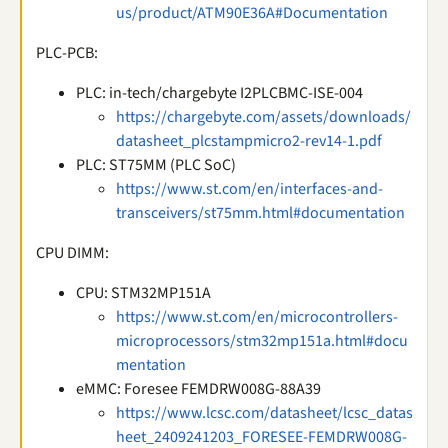
us/product/ATM90E36A#Documentation
PLC-PCB:
PLC: in-tech/chargebyte I2PLCBMC-ISE-004
https://chargebyte.com/assets/downloads/
datasheet_plcstampmicro2-rev14-1.pdf
PLC: ST75MM (PLC SoC)
https://www.st.com/en/interfaces-and-
transceivers/st75mm.html#documentation
CPU DIMM:
CPU: STM32MP151A
https://www.st.com/en/microcontrollers-
microprocessors/stm32mp151a.html#docu
mentation
eMMC: Foresee FEMDRW008G-88A39
https://www.lcsc.com/datasheet/lcsc_datas
heet_2409241203_FORESEE-FEMDRW008G-