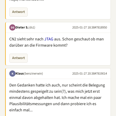
Antwort
Dieter S.
(ds1)
2025-01-27 18:38
#7818950
DS
CN2 sieht sehr nach
JTAG
aus. Schon geschaut ob man
darüber an die Firmware kommt?
Antwort
Klaus
(benzinerwin)
2025-01-27 20:38
#7819014
K
Den Gedanken hatte ich auch, nur scheint die Belegung
mindestens gespeigelt zu sein(?), was mich jetzt erst
einmal davon abgehalten hat. Ich mache mal ein paar
Plausibilitätsmessungen und dann probiere ich es
einfach mal...