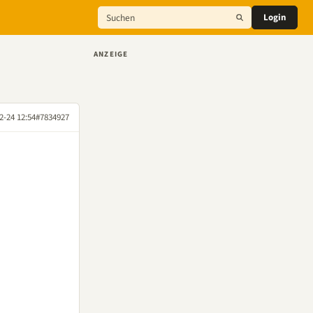
Login
ANZEIGE
2-24 12:54
#7834927