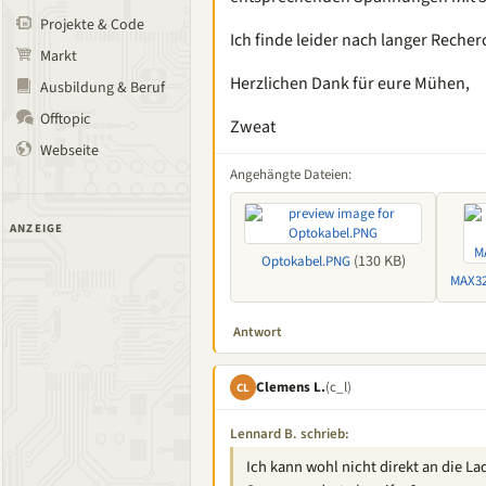
Projekte & Code
Ich finde leider nach langer Reche
Markt
Herzlichen Dank für eure Mühen,
Ausbildung & Beruf
Offtopic
Zweat
Webseite
Angehängte Dateien:
ANZEIGE
(130 KB)
Optokabel.PNG
MAX3
Antwort
Clemens L.
(c_l)
CL
Lennard B. schrieb:
Ich kann wohl nicht direkt an die L