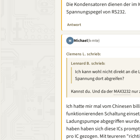
Die Kondensatoren dienen der im 
Spannungspegel von RS232.
Antwort
Michael
(k-mte)
M
Clemens L. schrieb:
Lennard B. schrieb:
Ich kann wohl nicht direkt an di
Spannung dort abgreifen?
Kannst du. Und da der
MAX3232
nur 
Ich hatte mir mal vom Chinesen bil
funktionierenden Schaltung einsetz
Ladungspumpe abgegriffen wurde. S
haben haben sich diese ICs promp
pro IC gezogen. Mit teureren "richti