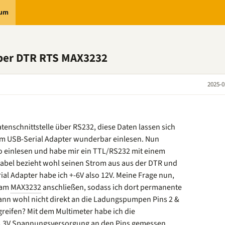
rum
ber DTR RTS MAX3232
2025-0
tenschnittstelle über RS232, diese Daten lassen sich
em USB-Serial Adapter wunderbar einlesen. Nun
o einlesen und habe mir ein TTL/RS232 mit einem
Kabel bezieht wohl seinen Strom aus aus der DTR und
l Adapter habe ich +-6V also 12V. Meine Frage nun,
 am
MAX3232
anschließen, sodass ich dort permanente
nn wohl nicht direkt an die Ladungspumpen Pins 2 &
reifen? Mit dem Multimeter habe ich die
,3V Spannungsversorgung an den Pins gemessen.