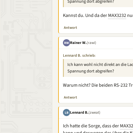
Spannung dort abgreifen?
Kannst du. Und da der
MAX3232
nur
Antwort
Rainer W.
(rawi)
RW
Lennard B. schrieb:
Ich kann wohl nicht direkt an die L
Spannung dort abgreifen?
Warum nicht? Die beiden RS-232 Tr
Antwort
Lennard B.
(zweat)
LB
Ich hatte die Sorge, dass der
MAX32