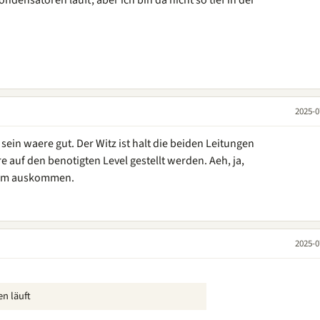
ensatoren läuft, aber ich bin da nicht so tief in der
2025-0
u sein waere gut. Der Witz ist halt die beiden Leitungen
e auf den benotigten Level gestellt werden. Aeh, ja,
trom auskommen.
2025-0
n läuft