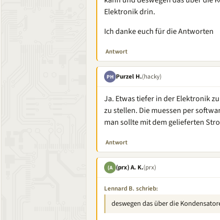
kann und deswegen das über die Kond
Elektronik drin.
Ich danke euch für die Antworten
Antwort
Purzel H.
(hacky)
PH
Ja. Etwas tiefer in der Elektronik z
zu stellen. Die muessen per softwar
man sollte mit dem gelieferten S
Antwort
(prx) A. K.
(prx)
(A
Lennard B. schrieb:
deswegen das über die Kondensatore