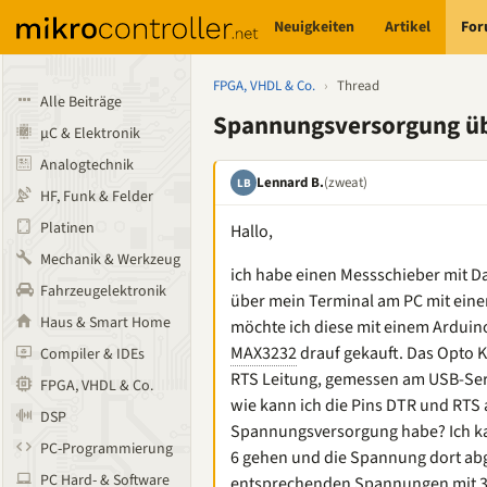
Neuigkeiten
Artikel
Fo
FPGA, VHDL & Co.
›
Thread
Alle Beiträge
Spannungsversorgung ü
µC & Elektronik
Analogtechnik
Lennard B.
(zweat)
LB
HF, Funk & Felder
Platinen
Hallo,
Mechanik & Werkzeug
ich habe einen Messschieber mit Da
Fahrzeugelektronik
über mein Terminal am PC mit ein
Haus & Smart Home
möchte ich diese mit einem Arduin
MAX3232
drauf gekauft. Das Opto 
Compiler & IDEs
RTS Leitung, gemessen am USB-Seria
FPGA, VHDL & Co.
wie kann ich die Pins DTR und RTS
DSP
Spannungsversorgung habe? Ich ka
PC-Programmierung
6 gehen und die Spannung dort abg
PC Hard- & Software
entsprechenden Spannungen mit 3