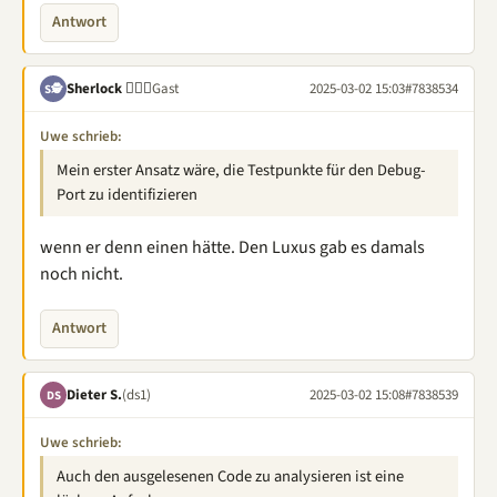
Antwort
Sherlock 🕵🏽‍♂️
Gast
2025-03-02 15:03
#7838534
S🕵
Uwe schrieb:
Mein erster Ansatz wäre, die Testpunkte für den Debug-
Port zu identifizieren
wenn er denn einen hätte. Den Luxus gab es damals
noch nicht.
Antwort
Dieter S.
(ds1)
2025-03-02 15:08
#7838539
DS
Uwe schrieb:
Auch den ausgelesenen Code zu analysieren ist eine