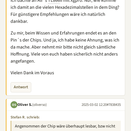
Ich dachte an Ali´s
TL866
II mit Xgpro. Nur, wie komme
ich damit an die vielen Hexadezimalstellen in dem Ding?
Für günstigere Empfehlungen wäre ich natürlich
dankbar.
Zu mir, beim Wissen und Erfahrungen endet es an den
Pin´s der Chips. Und ja, ich habe keine Ahnung, was ich
da mache. Aber nehmt mir bitte nicht gleich sämtliche
Hoffnung. Viele von euch haben sicherlich nicht anders
angefangen.
Vielen Dank im Voraus
Antwort
Oliver S.
(oliverso)
2025-03-02 12:20
#7838435
OS
Stefan R. schrieb:
Angenommen der Chip wäre überhaupt lesbar, bzw nicht