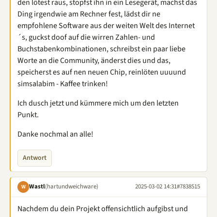
den lötest raus, stopfst ihn in ein Lesegerät, machst das
Ding irgendwie am Rechner fest, lädst dir ne
empfohlene Software aus der weiten Welt des Internet
´s, guckst doof auf die wirren Zahlen- und
Buchstabenkombinationen, schreibst ein paar liebe
Worte an die Community, änderst dies und das,
speicherst es auf nen neuen Chip, reinlöten uuuund
simsalabim - Kaffee trinken!
Ich dusch jetzt und kümmere mich um den letzten
Punkt.
Danke nochmal an alle!
Antwort
Wastl
(hartundweichware)
2025-03-02 14:31
#7838515
W
Nachdem du dein Projekt offensichtlich aufgibst und