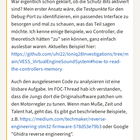
War eigentlich schon geklärt, ob die Schutz-Bits aktiviert
sind? Mein erster Ansatz wäre, die Testpunkte für den
Debug-Port zu identifizieren, ein passendes Interface zu
besorgen und mal zu schauen, was das Teil sagen
möchte. Ich kenne einige Beispiele, wo Controller, die
theoretisch hätten "zu" sein können, ganz einfach
auslesbar waren. Aktuelles Beispiel hier:
https://github.com/uhi22/Ioniq28Investigations/tree/m
ain/VESS_VirtualEngineSoundSystem#how-to-read-
the-controllers-memory
Auch den ausgelesenen Code zu analysieren ist eine
lösbare Aufgabe. Im FOC-Thread hab ich verstanden,
dass die Jungs dort die Originalsoftware patchen um
den Motorregler zu tunen. Wenn man Muße, Zeit und
Talent hat, geht das. Es gibt gut beschriebene Beispiele,
z.B.
https://medium.com/techmaker/reverse-
engineering-stm32-firmware-578d53e79b3
oder Google
"Ghidra reverse engineering".