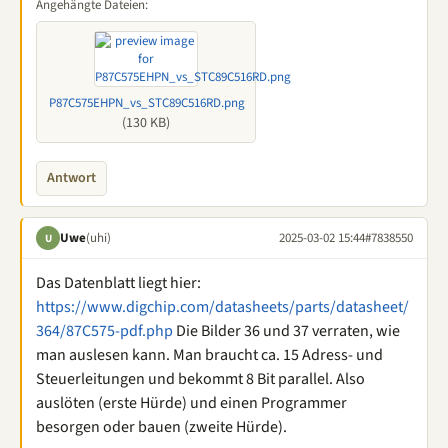
Angehängte Dateien:
P87C575EHPN_vs_STC89C516RD.png
(130 KB)
Antwort
Uwe
(uhi)
2025-03-02 15:44
#7838550
U
Das Datenblatt liegt hier:
https://www.digchip.com/datasheets/parts/datasheet/
364/87C575-pdf.php
Die Bilder 36 und 37 verraten, wie
man auslesen kann. Man braucht ca. 15 Adress- und
Steuerleitungen und bekommt 8 Bit parallel. Also
auslöten (erste Hürde) und einen Programmer
besorgen oder bauen (zweite Hürde).