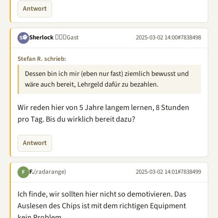
Antwort
Sherlock 🕵🏽‍♂️
Gast
2025-03-02 14:00
#7838498
S🕵
Stefan R. schrieb:
Dessen bin ich mir (eben nur fast) ziemlich bewusst und
wäre auch bereit, Lehrgeld dafür zu bezahlen.
Wir reden hier von 5 Jahre langem lernen, 8 Stunden
pro Tag. Bis du wirklich bereit dazu?
Antwort
F.
(radarange)
2025-03-02 14:01
#7838499
F
Ich finde, wir sollten hier nicht so demotivieren. Das
Auslesen des Chips ist mit dem richtigen Equipment
kein Problem.