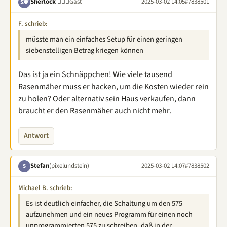
Sherlock 🕵🏽‍♂️
Gast
2025-03-02 14:05
#7838501
S🕵
F. schrieb:
müsste man ein einfaches Setup für einen geringen
siebenstelligen Betrag kriegen können
Das ist ja ein Schnäppchen! Wie viele tausend
Rasenmäher muss er hacken, um die Kosten wieder rein
zu holen? Oder alternativ sein Haus verkaufen, dann
braucht er den Rasenmäher auch nicht mehr.
Antwort
Stefan
(pixelundstein)
2025-03-02 14:07
#7838502
S
Michael B. schrieb:
Es ist deutlich einfacher, die Schaltung um den 575
aufzunehmen und ein neues Programm für einen noch
unprogrammierten 575 zu schreiben, daß in der