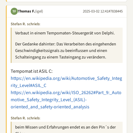
Thomas F.
(igel)
2025-03-02 12:41
#7838445
TF
Stefan R. schrieb:
Verbaut in einem Tempomaten-Steuergerät von Delphi.
Der Gedanke dahinter: Das Verarbeiten des eingehenden
Geschwindigkeitssignals zu beeinflussen und einen
Schalteingang zu einem Tasteingang zu verändern.
Tempomat ist ASIL C:
https://en.wikipedia.org/wiki/Automotive_Safety_Integ
rity_Level#ASIL_C
https://en.wikipedia.org/wiki/ISO_26262#Part_9:_Auto
motive_Safety_Integrity_Level_(ASIL)-
oriented_and_safety-oriented_analysis
Stefan R. schrieb:
beim Wissen und Erfahrungen endet es an den Pin´s der