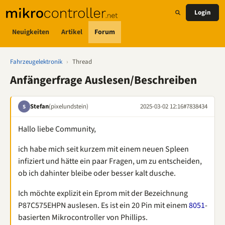
Login
Neuigkeiten
Artikel
Forum
Fahrzeugelektronik
›
Thread
Anfängerfrage Auslesen/Beschreiben
Stefan
(pixelundstein)
2025-03-02 12:16
#7838434
S
Hallo liebe Community,
ich habe mich seit kurzem mit einem neuen Spleen
infiziert und hätte ein paar Fragen, um zu entscheiden,
ob ich dahinter bleibe oder besser kalt dusche.
Ich möchte explizit ein Eprom mit der Bezeichnung
P87C575EHPN auslesen. Es ist ein 20 Pin mit einem
8051
-
basierten Mikrocontroller von Phillips.