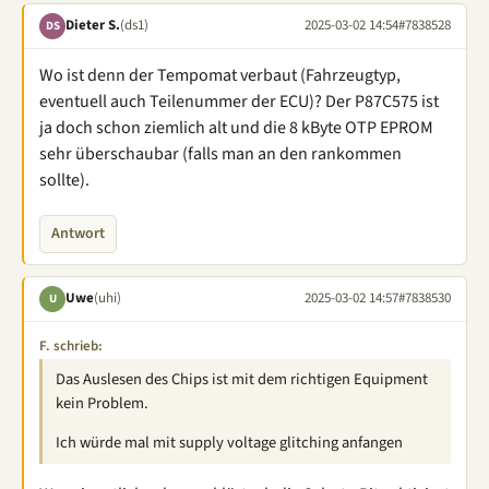
Dieter S.
(ds1)
2025-03-02 14:54
#7838528
DS
Wo ist denn der Tempomat verbaut (Fahrzeugtyp,
eventuell auch Teilenummer der ECU)? Der P87C575 ist
ja doch schon ziemlich alt und die 8 kByte OTP EPROM
sehr überschaubar (falls man an den rankommen
sollte).
Antwort
Uwe
(uhi)
2025-03-02 14:57
#7838530
U
F. schrieb:
Das Auslesen des Chips ist mit dem richtigen Equipment
kein Problem.
Ich würde mal mit supply voltage glitching anfangen