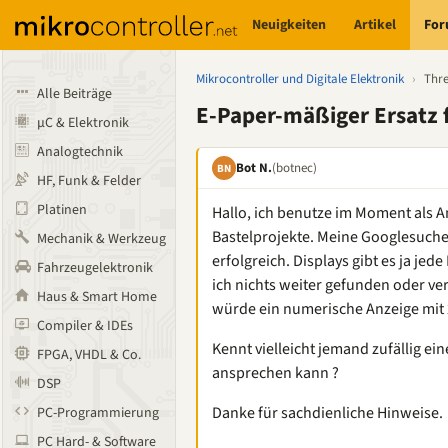
Neuigkeiten
Artikel
Fo
Mikrocontroller und Digitale Elektronik
›
Thr
Alle Beiträge
E-Paper-mäßiger Ersatz 
µC & Elektronik
Analogtechnik
Bot N.
(botnec)
BN
HF, Funk & Felder
Platinen
Hallo, ich benutze im Moment als A
Bastelprojekte. Meine Googlesuche
Mechanik & Werkzeug
erfolgreich. Displays gibt es ja je
Fahrzeugelektronik
ich nichts weiter gefunden oder ver
Haus & Smart Home
würde ein numerische Anzeige mit 2
Compiler & IDEs
Kennt vielleicht jemand zufällig ei
FPGA, VHDL & Co.
ansprechen kann ?
DSP
Danke für sachdienliche Hinweise.
PC-Programmierung
PC Hard- & Software