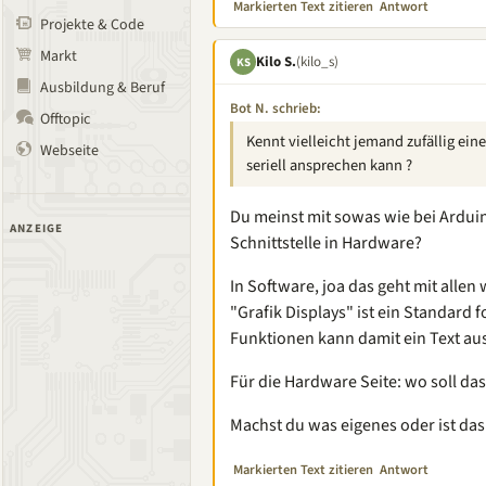
Markierten Text zitieren
Antwort
Projekte & Code
Markt
Kilo S.
(kilo_s)
KS
Ausbildung & Beruf
Bot N. schrieb:
Offtopic
Kennt vielleicht jemand zufällig ein
Webseite
seriell ansprechen kann ?
Du meinst mit sowas wie bei Arduin
ANZEIGE
Schnittstelle in Hardware?
In Software, joa das geht mit allen 
"Grafik Displays" ist ein Standard
Funktionen kann damit ein Text a
Für die Hardware Seite: wo soll d
Machst du was eigenes oder ist da
Markierten Text zitieren
Antwort