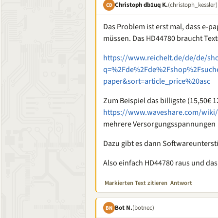
Christoph db1uq K.
(christoph_kessler)
CD
Das Problem ist erst mal, dass e-pa
müssen. Das HD44780 braucht Texte
https://www.reichelt.de/de/de/sh
q=%2Fde%2Fde%2Fshop%2Fsuche
paper&sort=article_price%20asc
Zum Beispiel das billigste (15,50€
https://www.waveshare.com/wiki
mehrere Versorgungsspannungen
Dazu gibt es dann Softwareunterst
Also einfach HD44780 raus und das 
Markierten Text zitieren
Antwort
Bot N.
(botnec)
BN