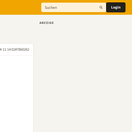
Login
ANZEIGE
4-11 14:02
#7860262