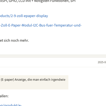
xSPI, GPIO, LCD Init + Nötigsten Funktionen, SPI
ducts/2-9-zoll-epaper-display
-Zoll-E-Paper-Modul-I2C-Bus-fuer-Temperatur-und-
det sich noch mehr.
2025-0
e (E-paper) Anzeige, die man einfach irgendwie
allen:
op/produkt/e-