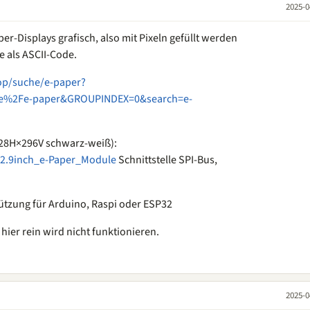
2025-0
per-Displays grafisch, also mit Pixeln gefüllt werden
 als ASCII-Code.
op/suche/e-paper?
%2Fe-paper&GROUPINDEX=0&search=e-
 128H×296V schwarz-weiß):
/2.9inch_e-Paper_Module
Schnittstelle SPI-Bus,
ützung für Arduino, Raspi oder ESP32
hier rein wird nicht funktionieren.
2025-0