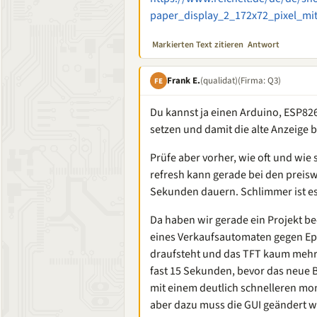
paper_display_2_172x72_pixel_mit
Markierten Text zitieren
Antwort
Frank E.
(qualidat)
(Firma: Q3)
FE
Du kannst ja einen Arduino, ESP826
setzen und damit die alte Anzeige 
Prüfe aber vorher, wie oft und wie s
refresh kann gerade bei den preis
Sekunden dauern. Schlimmer ist es
Da haben wir gerade ein Projekt be
eines Verkaufsautomaten gegen Epap
draufsteht und das TFT kaum mehr l
fast 15 Sekunden, bevor das neue Bi
mit einem deutlich schnelleren mon
aber dazu muss die GUI geändert we