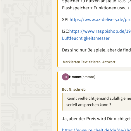
Speicher zu nutzen anstelle 18%. (2
Flashspeicher + Funktionen usw..)
SPI:
https://www.az-delivery.de/pro
I2C:
https://www.rasppishop.de/19
Luftfeuchtigkeitsmesser
Das sind nur Beispiele, aber da fin
Markierten Text zitieren
Antwort
Hmmm
(hmmm)
H
Bot N. schrieb:
Kennt vielleicht jemand zufällig ein
seriell ansprechen kann ?
Ja, aber der Preis wird Dir nicht gef
https://www.reichelt.de/de/de/sh