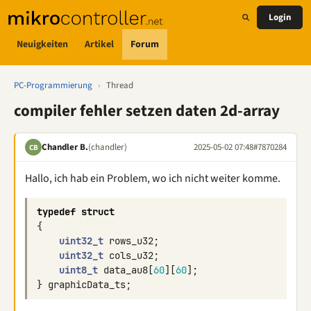
Login
Neuigkeiten
Artikel
Forum
PC-Programmierung
›
Thread
compiler fehler setzen daten 2d-array
Chandler B.
(chandler)
2025-05-02 07:48
#7870284
CB
Hallo, ich hab ein Problem, wo ich nicht weiter komme.
typedef
struct
{
uint32_t
rows_u32
;
uint32_t
cols_u32
;
uint8_t
data_au8
[
60
][
60
];
}
graphicData_ts
;