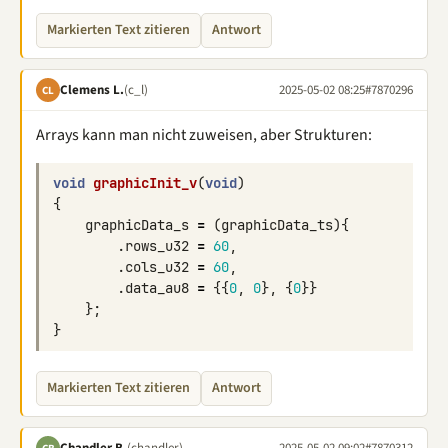
Markierten Text zitieren
Antwort
Clemens L.
(c_l)
2025-05-02 08:25
#7870296
CL
Arrays kann man nicht zuweisen, aber Strukturen:
void
graphicInit_v
(
void
)
{
graphicData_s
=
(
graphicData_ts
){
.
rows_u32
=
60
,
.
cols_u32
=
60
,
.
data_au8
=
{{
0
,
0
},
{
0
}}
};
}
Markierten Text zitieren
Antwort
Chandler B.
(chandler)
2025-05-02 09:02
#7870312