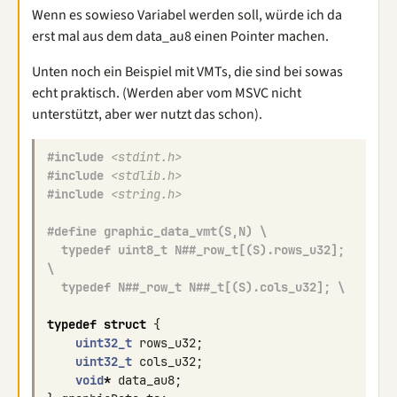
Wenn es sowieso Variabel werden soll, würde ich da
erst mal aus dem data_au8 einen Pointer machen.
Unten noch ein Beispiel mit VMTs, die sind bei sowas
echt praktisch. (Werden aber vom MSVC nicht
unterstützt, aber wer nutzt das schon).
#include
<stdint.h>
#include
<stdlib.h>
#include
<string.h>
#define graphic_data_vmt(S,N) \
  typedef uint8_t N##_row_t[(S).rows_u32]; 
\
  typedef N##_row_t N##_t[(S).cols_u32]; \
typedef
struct
{
uint32_t
rows_u32
;
uint32_t
cols_u32
;
void
*
data_au8
;