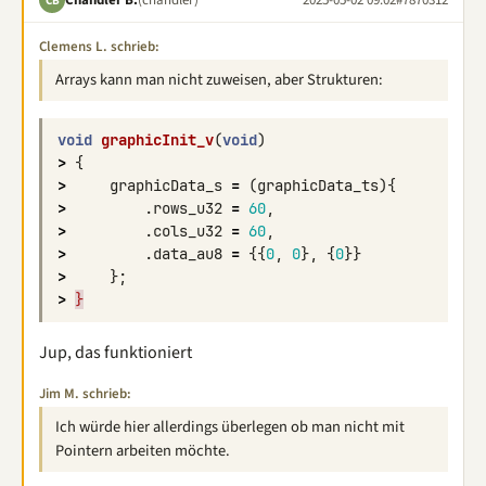
CB
Clemens L. schrieb:
Arrays kann man nicht zuweisen, aber Strukturen:
void
graphicInit_v
(
void
)
>
{
>
graphicData_s
=
(
graphicData_ts
){
>
.
rows_u32
=
60
,
>
.
cols_u32
=
60
,
>
.
data_au8
=
{{
0
,
0
},
{
0
}}
>
};
>
}
Jup, das funktioniert
Jim M. schrieb:
Ich würde hier allerdings überlegen ob man nicht mit
Pointern arbeiten möchte.