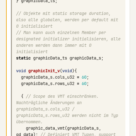
}
graphicData_ts
;
// Objekte mit static storage duration, 
also alle globalen, werden per default mit 
0 initialisiert
// Man kann auch einzelnen Member per 
designated initializer initialisieren, alle 
anderen werden dann immer mit 0 
initialisiert
static
graphicData_ts
graphicData_s
;
void
graphicInit_v
(
void
){
graphicData_s
.
cols_u32
=
60
;
graphicData_s
.
rows_u32
=
60
;
{
// Scope des VMT einschränken. 
Nachträgliche Änderungen an 
graphicData_s.cols_u32 / 
graphicData_s.rows_u32 werden nicht im Typ 
übernommen.
graphic_data_vmt
(
graphicData_s
,
gd_data
);
// Definiert VMT Typen, support 