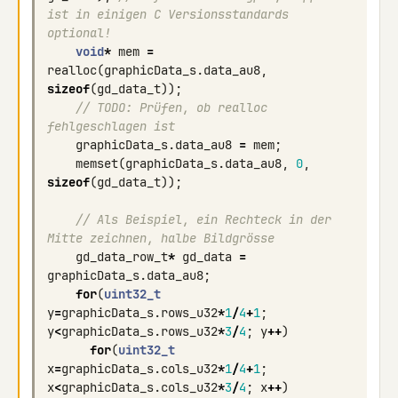
ist in einigen C Versionsstandards 
optional!
void
*
mem
=
realloc
(
graphicData_s
.
data_au8
,
sizeof
(
gd_data_t
));
// TODO: Prüfen, ob realloc 
fehlgeschlagen ist
graphicData_s
.
data_au8
=
mem
;
memset
(
graphicData_s
.
data_au8
,
0
,
sizeof
(
gd_data_t
));
// Als Beispiel, ein Rechteck in der 
Mitte zeichnen, halbe Bildgrösse
gd_data_row_t
*
gd_data
=
graphicData_s
.
data_au8
;
for
(
uint32_t
y
=
graphicData_s
.
rows_u32
*
1
/
4
+
1
;
y
<
graphicData_s
.
rows_u32
*
3
/
4
;
y
++
)
for
(
uint32_t
x
=
graphicData_s
.
cols_u32
*
1
/
4
+
1
;
x
<
graphicData_s
.
cols_u32
*
3
/
4
;
x
++
)