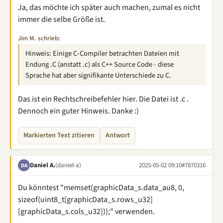
Ja, das möchte ich später auch machen, zumal es nicht
immer die selbe Größe ist.
Jim M. schrieb:
Hinweis: Einige C-Compiler betrachten Dateien mit
Endung .C (anstatt .c) als C++ Source Code - diese
Sprache hat aber signifikante Unterschiede zu C.
Das ist ein Rechtschreibefehler hier. Die Datei ist .c .
Dennoch ein guter Hinweis. Danke :)
Markierten Text zitieren
Antwort
Daniel A.
(daniel-a)
2025-05-02 09:10
#7870316
DA
Du könntest "memset(graphicData_s.data_au8, 0,
sizeof(uint8_t[graphicData_s.rows_u32]
[graphicData_s.cols_u32]));" verwenden.