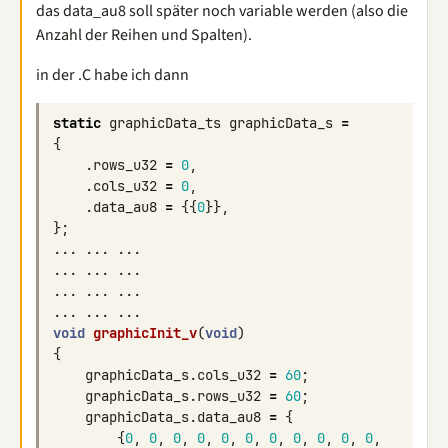
das data_au8 soll später noch variable werden (also die
Anzahl der Reihen und Spalten).
in der .C habe ich dann
static
graphicData_ts
graphicData_s
=
{
.
rows_u32
=
0
,
.
cols_u32
=
0
,
.
data_au8
=
{{
0
}},
};
...
...
...
...
...
...
...
...
...
...
...
...
void
graphicInit_v
(
void
)
{
graphicData_s
.
cols_u32
=
60
;
graphicData_s
.
rows_u32
=
60
;
graphicData_s
.
data_au8
=
{
{
0
,
0
,
0
,
0
,
0
,
0
,
0
,
0
,
0
,
0
,
0
,