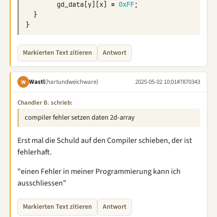
gd_data
[
y
][
x
]
=
0xFF
;
}
}
Markierten Text zitieren
Antwort
Wastl
(hartundweichware)
2025-05-02 10:01
#7870343
W
Chandler B. schrieb:
compiler fehler setzen daten 2d-array
Erst mal die Schuld auf den Compiler schieben, der ist
fehlerhaft.
"einen Fehler in meiner Programmierung kann ich
ausschliessen"
Markierten Text zitieren
Antwort