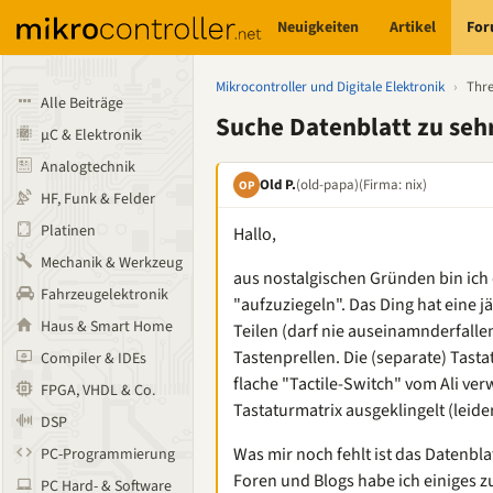
Neuigkeiten
Artikel
Fo
Mikrocontroller und Digitale Elektronik
›
Thr
Alle Beiträge
Suche Datenblatt zu seh
µC & Elektronik
Analogtechnik
Old P.
(old-papa)
(Firma: nix)
OP
HF, Funk & Felder
Platinen
Hallo,
Mechanik & Werkzeug
aus nostalgischen Gründen bin ich
Fahrzeugelektronik
"aufzuziegeln". Das Ding hat eine 
Haus & Smart Home
Teilen (darf nie auseinamnderfall
Tastenprellen. Die (separate) Tast
Compiler & IDEs
flache "Tactile-Switch" vom Ali ver
FPGA, VHDL & Co.
Tastaturmatrix ausgeklingelt (leider
DSP
Was mir noch fehlt ist das Datenbl
PC-Programmierung
Foren und Blogs habe ich einiges
PC Hard- & Software