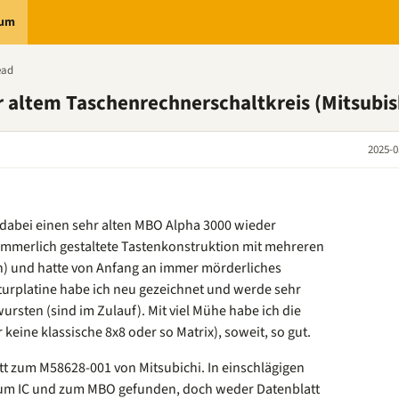
rum
ead
r altem Taschenrechnerschaltkreis (Mitsubis
2025-0
 dabei einen sehr alten MBO Alpha 3000 wieder
jämmerlich gestaltete Tastenkonstruktion mit mehreren
en) und hatte von Anfang an immer mörderliches
aturplatine habe ich neu gezeichnet und werde sehr
wursten (sind im Zulauf). Mit viel Mühe habe ich die
 keine klassische 8x8 oder so Matrix), soweit, so gut.
att zum M58628-001 von Mitsubichi. In einschlägigen
 zum IC und zum MBO gefunden, doch weder Datenblatt