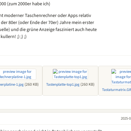
00 (zum 2000er habe ich)
cht moderner Taschenrechner oder Apps relativ
 der 80er (oder Ende der 70er) Jahre mein erster
lle) und die grüne Anzeige fasziniert auch heute
llern! ;) ;) ;)
(260 KB)
(260 KB)
erplatine-1.jpg
Tastenplatte-top1.jpg
Tastaturmatrix.GI
2025-0