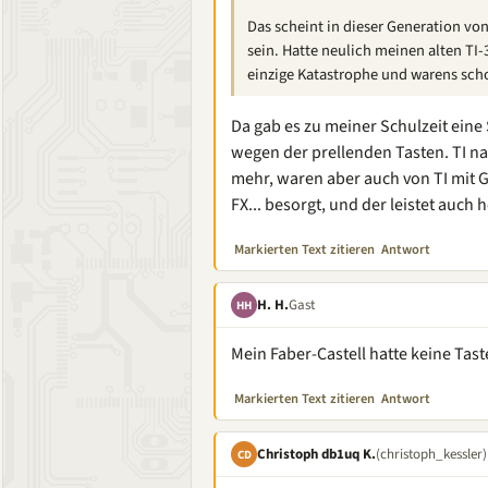
Das scheint in dieser Generation v
sein. Hatte neulich meinen alten TI-
einzige Katastrophe und warens sch
Da gab es zu meiner Schulzeit ein
wegen der prellenden Tasten. TI n
mehr, waren aber auch von TI mit 
FX... besorgt, und der leistet auch
Markierten Text zitieren
Antwort
H. H.
Gast
HH
Mein Faber-Castell hatte keine Tas
Markierten Text zitieren
Antwort
Christoph db1uq K.
(christoph_kessler)
CD