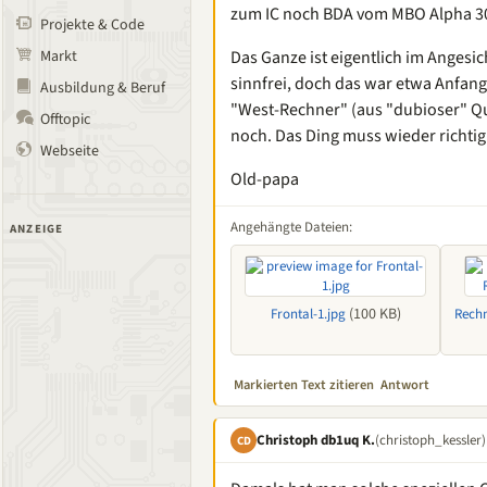
zum IC noch BDA vom MBO Alpha 30
Projekte & Code
Markt
Das Ganze ist eigentlich im Angesi
sinnfrei, doch das war etwa Anfang
Ausbildung & Beruf
"West-Rechner" (aus "dubioser" Que
Offtopic
noch. Das Ding muss wieder richtig ku
Webseite
Old-papa
Angehängte Dateien:
ANZEIGE
(100 KB)
Frontal-1.jpg
Rechn
Markierten Text zitieren
Antwort
Christoph db1uq K.
(christoph_kessler)
CD