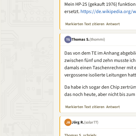
Mein HP-25 (gekauft 1976) funktion
ersetzt.
https://de.wikipedia.org/w
Markierten Text zitieren
Antwort
Thomas S.
(thommi)
TS
Das von dem TE im Anhang abgebild
zwischen fünf und zehn musste ich
damals einen Taschenrechner mit e
vergossene isolierte Leitungen hatt
Da habe ich sogar den Chip zertrü
das noch heute, aber nicht bis zum D
Markierten Text zitieren
Antwort
Jörg R.
(solar77)
JR
Thomas S. schrieb: