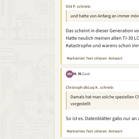
Old P. schrieb:
und hatte von Anfang an immer mörd
Das scheint in dieser Generation v
Hatte neulich meinen alten TI-30 L
Katastrophe und warens schon im
Markierten Text zitieren
Antwort
H. H.
Gast
HH
Christoph db1uq K. schrieb:
Damals hat man solche speziellen C
vorgestellt
So ist es. Datenblätter gabs nur a
Markierten Text zitieren
Antwort