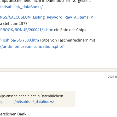
Chips anscheinend nicht in Datenbüchern vorgestellt
/mitsubishi/_dataBooks/
TINGS/CALCUSEUM_Listing_Keyword_Raw_AllItems_M.
a steht um 1977
RAPBOOK/BONUS/200041/1.htm
ein Foto des Chips
/Toshiba/SC-7500.htm
Fotos von Taschenrechnern mit
://arithmomuseum.com/album.php?
2025-0
hips anscheinend nicht in Datenbüchern
omponents/mitsubishi/_dataBooks/
herzlichen Dank.