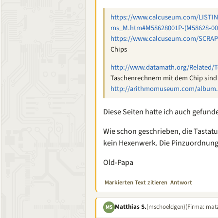
https://www.calcuseum.com/LISTI
ms_M.htm#M58628001P-(M58628-00
https://www.calcuseum.com/SCRA
Chips
http://www.datamath.org/Related/
Taschenrechnern mit dem Chip sind 
http://arithmomuseum.com/album.
Diese Seiten hatte ich auch gefund
Wie schon geschrieben, die Tastaturm
kein Hexenwerk. Die Pinzuordnung i
Old-Papa
Markierten Text zitieren
Antwort
Matthias S.
(mschoeldgen)
(Firma: matz
MS