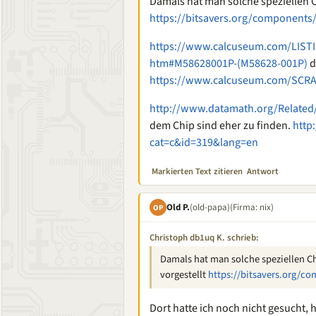
Damals hat man solche speziellen 
https://bitsavers.org/components
https://www.calcuseum.com/LIS
htm#M58628001P-(M58628-001P)
d
https://www.calcuseum.com/SC
http://www.datamath.org/Related
dem Chip sind eher zu finden.
http
cat=c&id=319&lang=en
Markierten Text zitieren
Antwort
Old P.
(old-papa)
(Firma: nix)
OP
Christoph db1uq K. schrieb:
Damals hat man solche speziellen C
vorgestellt
https://bitsavers.org/c
Dort hatte ich noch nicht gesucht, 