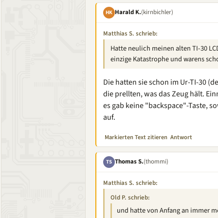
Harald K.
(kirnbichler)
HK
Matthias S. schrieb:
Hatte neulich meinen alten TI-30 LC
einzige Katastrophe und warens sch
Die hatten sie schon im Ur-TI-30 (
die prellten, was das Zeug hält. Ei
es gab keine "backspace"-Taste, s
auf.
Markierten Text zitieren
Antwort
Thomas S.
(thommi)
TS
Matthias S. schrieb:
Old P. schrieb:
und hatte von Anfang an immer mö