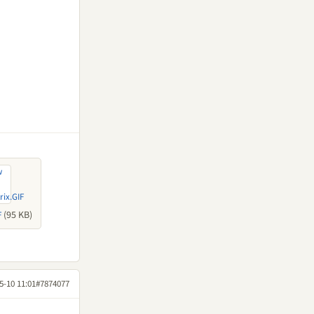
(95 KB)
F
5-10 11:01
#7874077