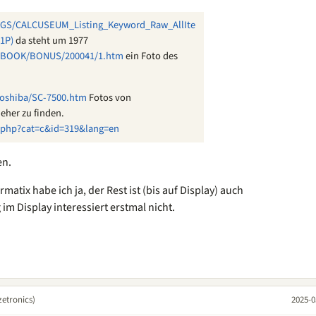
NGS/CALCUSEUM_Listing_Keyword_Raw_AllIte
1P)
da steht um 1977
PBOOK/BONUS/200041/1.htm
ein Foto des
Toshiba/SC-7500.htm
Fotos von
eher zu finden.
php?cat=c&id=319&lang=en
en.
atix habe ich ja, der Rest ist (bis auf Display) auch
m Display interessiert erstmal nicht.
etronics)
2025-0