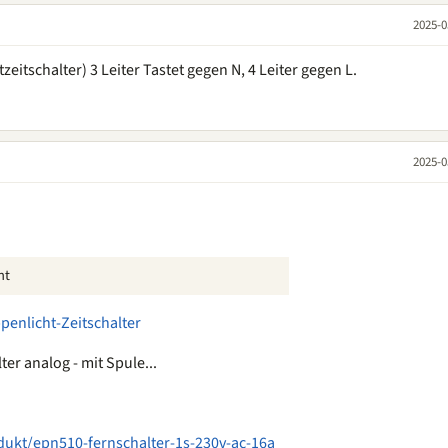
2025-0
eitschalter) 3 Leiter Tastet gegen N, 4 Leiter gegen L.
2025-0
ht
penlicht-Zeitschalter
er analog - mit Spule...
dukt/epn510-fernschalter-1s-230v-ac-16a