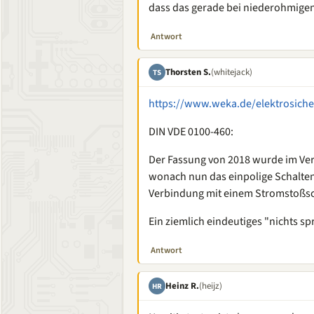
dass das gerade bei niederohmigen 
Antwort
Thorsten S.
(whitejack)
TS
https://www.weka.de/elektrosiche
DIN VDE 0100-460:
Der Fassung von 2018 wurde im Verg
wonach nun das einpolige Schalten
Verbindung mit einem Stromstoßsch
Ein ziemlich eindeutiges "nichts sp
Antwort
Heinz R.
(heijz)
HR