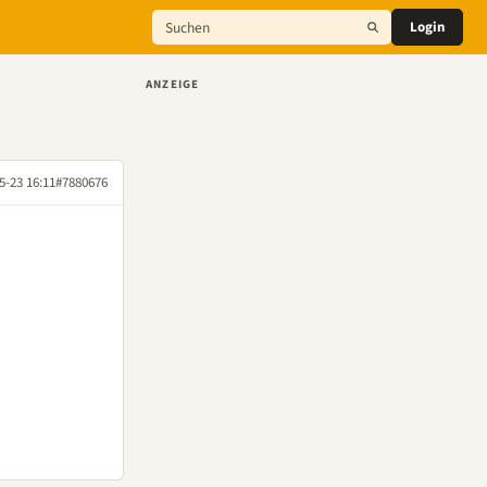
Login
ANZEIGE
5-23 16:11
#7880676