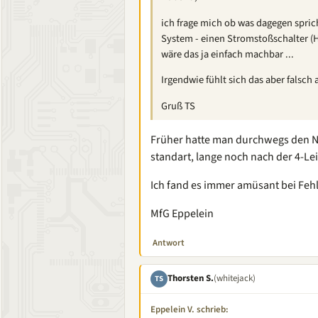
ich frage mich ob was dagegen spri
System - einen Stromstoßschalter (Hu
wäre das ja einfach machbar ...
Irgendwie fühlt sich das aber falsch a
Gruß TS
Früher hatte man durchwegs den N 
standart, lange noch nach der 4-Le
Ich fand es immer amüsant bei Fehl
MfG Eppelein
Antwort
Thorsten S.
(whitejack)
TS
Eppelein V. schrieb: