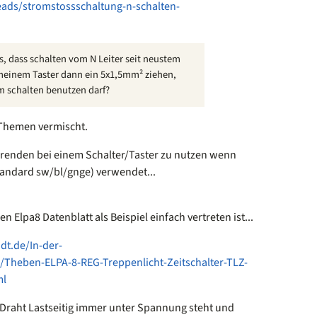
eads/stromstossschaltung-n-schalten-
s, dass schalten vom N Leiter seit neustem
 meinem Taster dann ein 5x1,5mm² ziehen,
um schalten benutzen darf?
 Themen vermischt.
hrenden bei einem Schalter/Taster zu nutzen wenn
tandard sw/bl/gnge) verwendet...
 Elpa8 Datenblatt als Beispiel einfach vertreten ist...
dt.de/In-der-
/Theben-ELPA-8-REG-Treppenlicht-Zeitschalter-TLZ-
ml
te Draht Lastseitig immer unter Spannung steht und