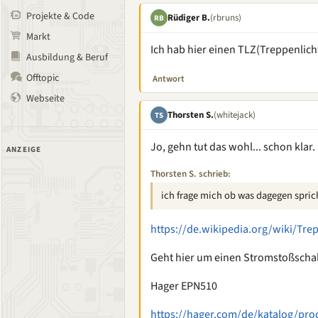
Projekte & Code
Rüdiger B.
(rbruns)
RB
Markt
Ich hab hier einen TLZ(Treppenlichtz
Ausbildung & Beruf
Offtopic
Antwort
Webseite
Thorsten S.
(whitejack)
TS
Jo, gehn tut das wohl... schon klar.
ANZEIGE
Thorsten S. schrieb:
ich frage mich ob was dagegen spric
https://de.wikipedia.org/wiki/Trep
Geht hier um einen Stromstoßschalt
Hager EPN510
https://hager.com/de/katalog/pro