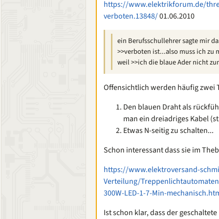
https://www.elektrikforum.de/thr
verboten.13848/
01.06.2010
ein Berufsschullehrer sagte mir da
>>verboten ist...also muss ich zu
weil >>ich die blaue Ader nicht z
Offensichtlich werden häufig zwei
Den blauen Draht als rückfü
man ein dreiadriges Kabel (s
Etwas N-seitig zu schalten...
Schon interessant dass sie im Theben
https://www.elektroversand-schmi
Verteilung/Treppenlichtautomaten
300W-LED-1-7-Min-mechanisch.ht
Ist schon klar, dass der geschalte