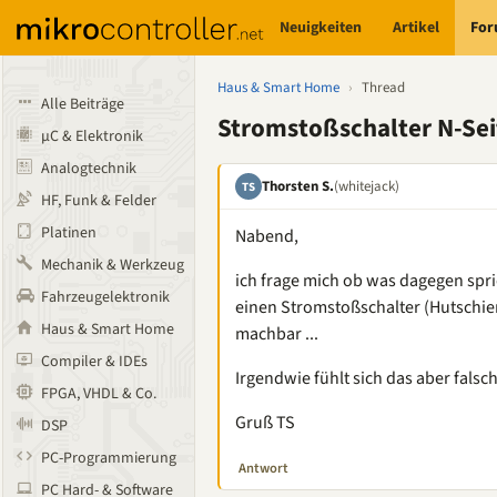
Neuigkeiten
Artikel
Fo
Haus & Smart Home
›
Thread
Alle Beiträge
Stromstoßschalter N-Sei
µC & Elektronik
Analogtechnik
Thorsten S.
(whitejack)
TS
HF, Funk & Felder
Platinen
Nabend,
Mechanik & Werkzeug
ich frage mich ob was dagegen spr
Fahrzeugelektronik
einen Stromstoßschalter (Hutschiene
Haus & Smart Home
machbar ...
Compiler & IDEs
Irgendwie fühlt sich das aber falsch
FPGA, VHDL & Co.
Gruß TS
DSP
PC-Programmierung
Antwort
PC Hard- & Software