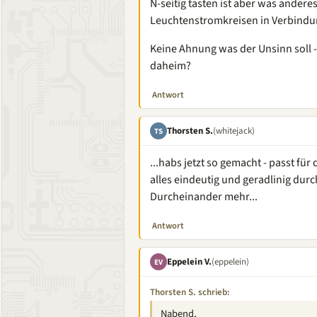
N-seitig tasten ist aber was anderes
Leuchtenstromkreisen in Verbindu
Keine Ahnung was der Unsinn soll -
daheim?
Antwort
Thorsten S.
(whitejack)
TS
...habs jetzt so gemacht - passt für 
alles eindeutig und geradlinig durc
Durcheinander mehr...
Antwort
Eppelein V.
(eppelein)
EV
Thorsten S. schrieb:
Nabend,