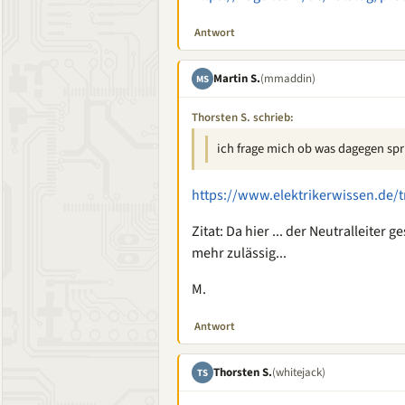
Antwort
Martin S.
(mmaddin)
MS
Thorsten S. schrieb:
ich frage mich ob was dagegen spr
https://www.elektrikerwissen.de/
Zitat: Da hier ... der Neutralleiter 
mehr zulässig...
M.
Antwort
Thorsten S.
(whitejack)
TS