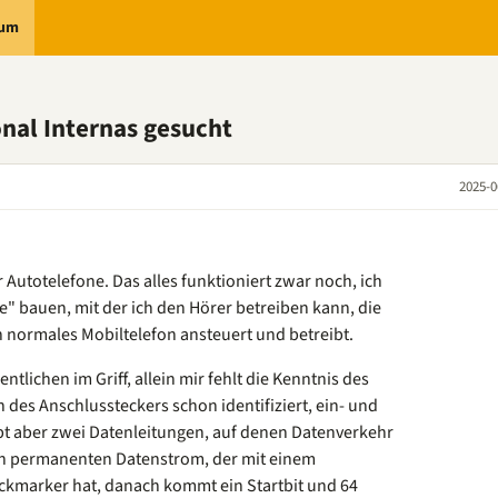
rum
nal Internas gesucht
2025-0
r Autotelefone. Das alles funktioniert zwar noch, ich
e" bauen, mit der ich den Hörer betreiben kann, die
n normales Mobiltelefon ansteuert und betreibt.
tlichen im Griff, allein mir fehlt die Kenntnis des
 des Anschlussteckers schon identifiziert, ein- und
bt aber zwei Datenleitungen, auf denen Datenverkehr
nen permanenten Datenstrom, der mit einem
ockmarker hat, danach kommt ein Startbit und 64