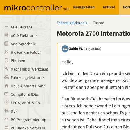
Neuigkeiten
Artikel
Fo
Fahrzeugelektronik
›
Thread
Alle Beiträge
Motorola 2700 Internatio
µC & Elektronik
Analogtechnik
Guido W.
(engiadina)
GW
HF, Funk & Felder
Platinen
Hallo,
Mechanik & Werkzeug
ich bin im Besitz von ein paar diese
Fahrzeugelektronik
würde aber gerne eine eigene "Kist
Haus & Smart Home
"Kiste" dann aber per Bluetooth ei
Compiler & IDEs
Den Bluetooth-Teil habe ich im Wesen
FPGA, VHDL & Co.
Hörers. Ich habe zwar die Leitungen
DSP
ausschalten geht auch schon. Es gi
zu sehen ist. Dabei findet man ei
PC-Programmierung
eindeutigen Puls von 4µs einen Bl
PC Hard- & Software