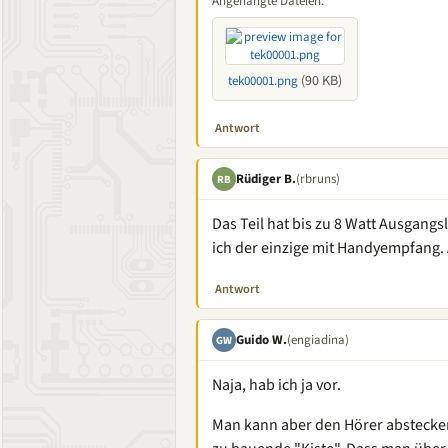
Angehängte Dateien:
(90 KB)
tek00001.png
Antwort
Rüdiger B.
(rbruns)
RB
Das Teil hat bis zu 8 Watt Ausgan
ich der einzige mit Handyempfang. 
Antwort
Guido W.
(engiadina)
GW
Naja, hab ich ja vor.
Man kann aber den Hörer abstecke