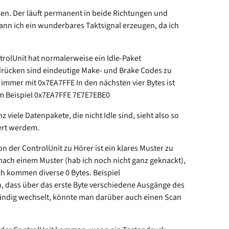
hen. Der läuft permanent in beide Richtungen und
r kann ich ein wunderbares Taktsignal erzeugen, da ich
rolUnit hat normalerweise ein Idle-Paket
rücken sind eindeutige Make- und Brake Codes zu
immer mit 0x7EA7FFE In den nächsten vier Bytes ist
zum Beispiel 0x7EA7FFE 7E7E7EBE0
z viele Datenpakete, die nicht Idle sind, sieht also so
ert werdem.
der ControlUnit zu Hörer ist ein klares Muster zu
nach einem Muster (hab ich noch nicht ganz geknackt),
ch kommen diverse 0 Bytes. Beispiel
 dass über das erste Byte verschiedene Ausgänge des
ständig wechselt, könnte man darüber auch einen Scan