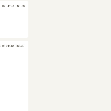
6-07 14:54
#7888138
6-08 04:28
#7888357