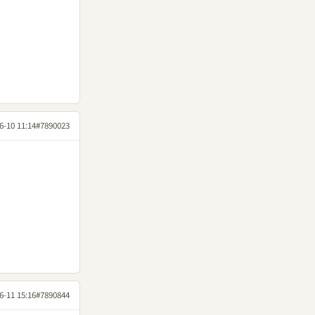
6-10 11:14
#7890023
6-11 15:16
#7890844