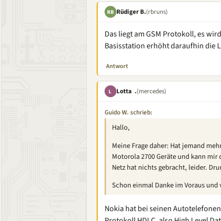
Rüdiger B.
(rbruns)
RB
Das liegt am GSM Protokoll, es wir
Basisstation erhöht daraufhin die 
Antwort
Lotta .
(mercedes)
L
Guido W. schrieb:
Hallo,
Meine Frage daher: Hat jemand mehr
Motorola 2700 Geräte und kann mir d
Netz hat nichts gebracht, leider. Dr
Schon einmal Danke im Voraus und v
Nokia hat bei seinen Autotelefone
Protokoll HDLC, also High Level Da