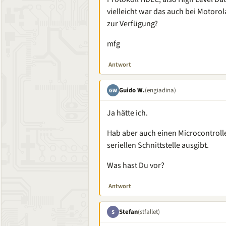
vielleicht war das auch bei Motor
zur Verfügung?
mfg
Antwort
Guido W.
(engiadina)
GW
Ja hätte ich.
Hab aber auch einen Microcontroller
seriellen Schnittstelle ausgibt.
Was hast Du vor?
Antwort
Stefan
(stfallet)
S