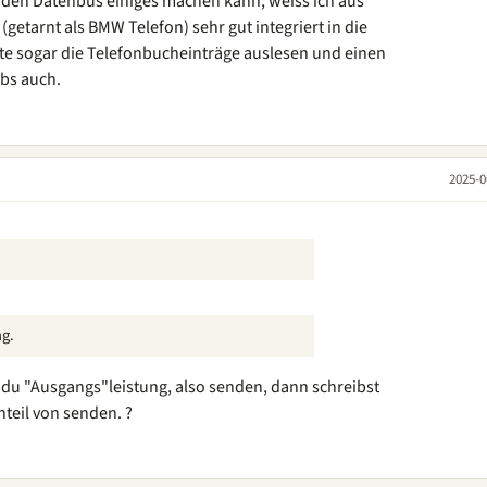
 den Datenbus einiges machen kann, weiss ich aus
getarnt als BMW Telefon) sehr gut integriert in die
te sogar die Telefonbucheinträge auslesen und einen
bs auch.
2025-0
ng.
t du "Ausgangs"leistung, also senden, dann schreibst
teil von senden. ?