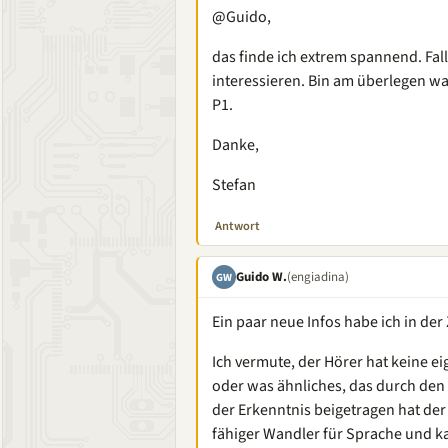
@Guido,
das finde ich extrem spannend. Fa
interessieren. Bin am überlegen w
P1.
Danke,
Stefan
Antwort
Guido W.
(engiadina)
GW
Ein paar neue Infos habe ich in der
Ich vermute, der Hörer hat keine eig
oder was ähnliches, das durch den 
der Erkenntnis beigetragen hat de
fähiger Wandler für Sprache und ka