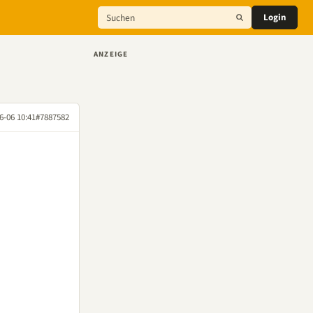
Login
ANZEIGE
6-06 10:41
#7887582