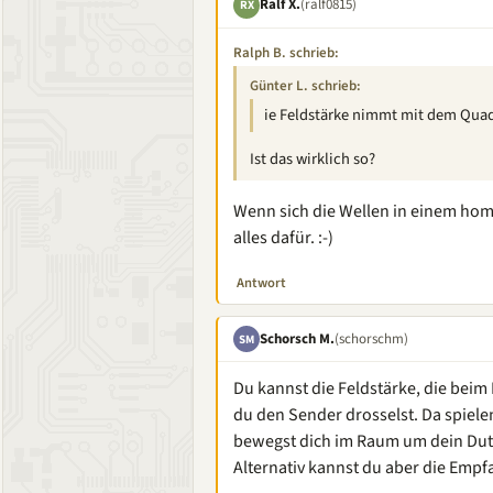
Ralf X.
(ralf0815)
RX
Ralph B. schrieb:
Günter L. schrieb:
ie Feldstärke nimmt mit dem Quad
Ist das wirklich so?
Wenn sich die Wellen in einem ho
alles dafür. :-)
Antwort
Schorsch M.
(schorschm)
SM
Du kannst die Feldstärke, die bei
du den Sender drosselst. Da spielen
bewegst dich im Raum um dein Dut
Alternativ kannst du aber die Emp