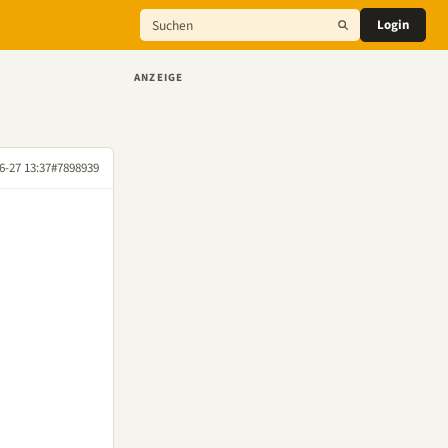
Login
ANZEIGE
6-27 13:37
#7898939