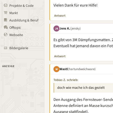
Vielen Dank für eure Hilfe!
Projekte & Code
Markt
Antwort
Ausbildung & Beruf
Offtopic
Jens K.
(jensky)
JK
Webseite
Es gibt von 3M Dämpfungsmatten. Z
Eventuell hat jemand davon ein Fot
Bildergalerie
Antwort
ANZEIGE
Wastl
(hartundweichware)
W
Tobias Z. schrieb:
doch wie mache ich das gezielt
Den Ausgang des Fernsteuer-Sende
Antenne definiert an Masse kurzsc
Ausgang stattfindet).