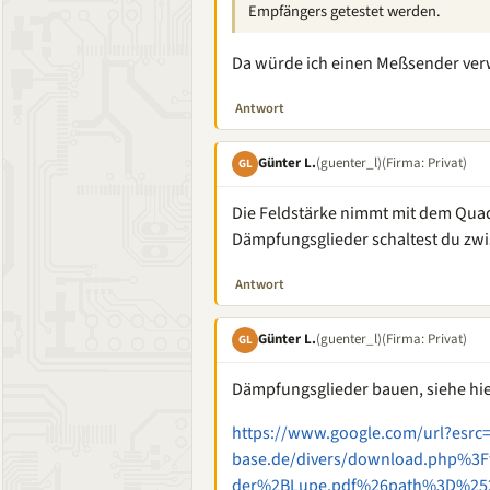
Empfängers getestet werden.
Da würde ich einen Meßsender ve
Antwort
Günter L.
(guenter_l)
(Firma: Privat)
GL
Die Feldstärke nimmt mit dem Qua
Dämpfungsglieder schaltest du zw
Antwort
Günter L.
(guenter_l)
(Firma: Privat)
GL
Dämpfungsglieder bauen, siehe hie
https://www.google.com/url?esrc=
base.de/divers/download.php%3
der%2BLupe.pdf%26path%3D%25