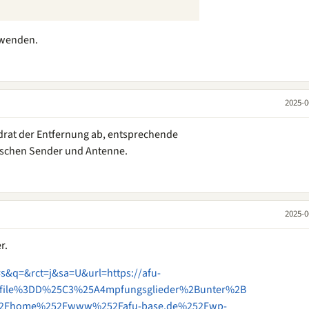
rwenden.
2025-0
drat der Entfernung ab, entsprechende
ischen Sender und Antenne.
2025-0
r.
s&q=&rct=j&sa=U&url=https://afu-
Ffile%3DD%25C3%25A4mpfungsglieder%2Bunter%2B
2Fhome%252Fwww%252Fafu-base.de%252Fwp-