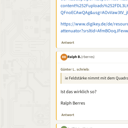
content%252Fuploads%252FDL3L
QFnoECAwQAg&usg=AOvVaw3tV_jB
https://www.digikey.de/de/resourc
attenuator?srsltid=AfmBOoqJFev
Antwort
Ralph B.
(rberres)
RB
Günter L. schrieb:
ie Feldstärke nimmt mit dem Quadra
Ist das wirklich so?
Ralph Berres
Antwort