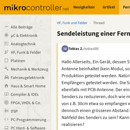
Neuigkeiten
Artikel
Fo
HF, Funk und Felder
›
Thread
Alle Beiträge
Sendeleistung einer Fe
µC & Elektronik
Analogtechnik
Tobias Z.
(tobias09)
TZ
HF, Funk & Felder
Platinen
Hallo Allerseits, Ein Gerät, desse
Antenne beinhaltet (kein Modul, son
Mechanik & Werkzeug
Produktion getestet werden. Natürl
Fahrzeugelektronik
Empfängers getestet werden. Die S
Haus & Smart Home
ebenfalls mit PCB-Antenne. Der ein
Compiler & IDEs
Senders zu reduzieren, doch wie ma
FPGA, VHDL & Co.
von z.B. 30cm etwa so empfangen wi
dennoch einen grösseren Abstand 
DSP
Nahfeld des Senders zu sein? Kann
PC-Programmierung
realisieren?
PC Hard- & Software