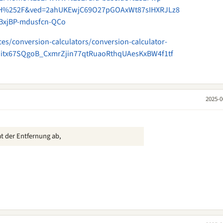
H%252F&ved=2ahUKEwjC69O27pGOAxWt87sIHXRJLz8
xjBP-mdusfcn-QCo
es/conversion-calculators/conversion-calculator-
witx67SQgoB_CxmrZjin77qtRuaoRthqUAesKxBW4f1tf
2025-0
t der Entfernung ab,