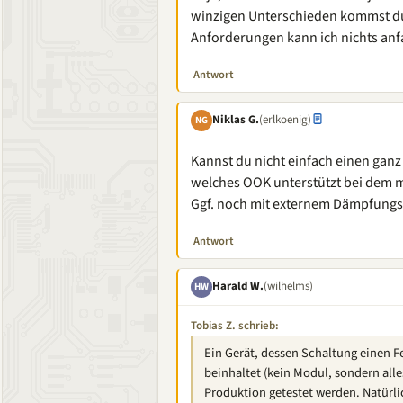
winzigen Unterschieden kommst du a
Anforderungen kann ich nichts an
Antwort
Niklas G.
(erlkoenig)
NG
Kannst du nicht einfach einen gan
welches OOK unterstützt bei dem m
Ggf. noch mit externem Dämpfungs
Antwort
Harald W.
(wilhelms)
HW
Tobias Z. schrieb:
Ein Gerät, dessen Schaltung einen
beinhaltet (kein Modul, sondern alle
Produktion getestet werden. Natürli