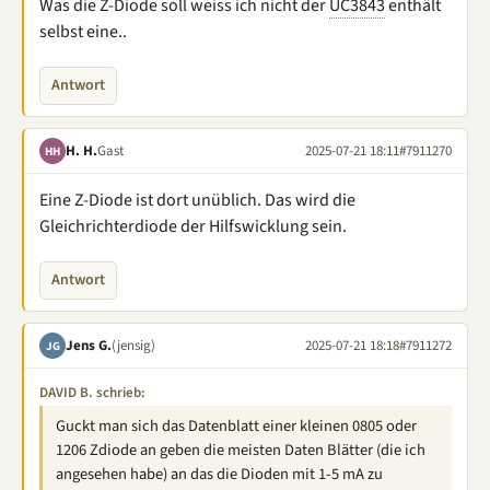
Was die Z-Diode soll weiss ich nicht der
UC3843
enthält
selbst eine..
Antwort
H. H.
Gast
2025-07-21 18:11
#7911270
HH
Eine Z-Diode ist dort unüblich. Das wird die
Gleichrichterdiode der Hilfswicklung sein.
Antwort
Jens G.
(jensig)
2025-07-21 18:18
#7911272
JG
DAVID B. schrieb:
Guckt man sich das Datenblatt einer kleinen 0805 oder
1206 Zdiode an geben die meisten Daten Blätter (die ich
angesehen habe) an das die Dioden mit 1-5 mA zu