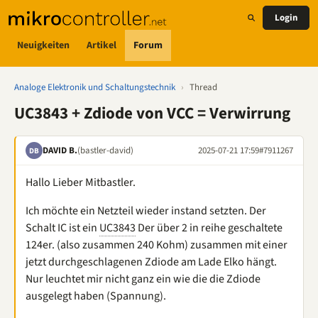
Login
Neuigkeiten
Artikel
Forum
Analoge Elektronik und Schaltungstechnik
›
Thread
UC3843 + Zdiode von VCC = Verwirrung
DAVID B.
(bastler-david)
2025-07-21 17:59
#7911267
DB
Hallo Lieber Mitbastler.
Ich möchte ein Netzteil wieder instand setzten. Der
Schalt IC ist ein
UC3843
Der über 2 in reihe geschaltete
124er. (also zusammen 240 Kohm) zusammen mit einer
jetzt durchgeschlagenen Zdiode am Lade Elko hängt.
Nur leuchtet mir nicht ganz ein wie die die Zdiode
ausgelegt haben (Spannung).