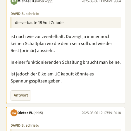
Michael B.
(laberkopp)
2025-08-06 11:05
#7919364
MB
DAVID B. schrieb:
die verbaute 19 Volt Zdiode
ist nach wie vor zweifelhaft. Du zeigt ja immer noch
keinen Schaltplan wo die denn sein soll und wie der
Rest (primär) aussieht.
In einer funktionierenden Schaltung braucht man keine.
Ist jedoch der Elko am UC kaputt könnte es
Spannungsspitzen geben.
Antwort
Dieter W.
(dds5)
2025-08-06 12:17
#7919418
DW
DAVID B. schrieb: