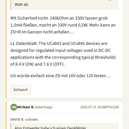
Watt ab.
Mit Sicherheit nicht. 240kOhm an 330V lassen grob
1,5mA fließen, macht an 330V rund 0,5W. Mehr kann an
ZD+R im Ganzen nicht anfallen ...
Lt. Datenblatt: The UCx843 and UCx845 devices are
designed for regulated input voltages used in DC-DC
applications with the corresponding typical thresholds
of 8.4 V (ON) and 7.6 V (OFF).
Ich würde einfach eine ZD mit 10V oder 12V testen ...
Antwort
Michael B.
(laberkopp)
2025-07-21 18:09
#7911269
MB
DAVID B. schrieb:
Also Entweder habe ich einen Denkfehler