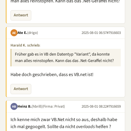
man alles reinstopfen. Kann das das .Net-Geraffel nicht?
Antwort
Ate E.
(drigo)
2025-08-01 06:57
#7916603
AE
Harald K. schrieb:
Früher gab es in VB den Datentyp "Variant", da konnte
man alles reinstopfen. Kann das das .Net-Geraffel nicht?
Habe doch geschrieben, dass es VB.net ist!
Antwort
Heinz B.
(hbrill)
(Firma: Privat)
2025-08-01 08:22
#7916659
HB
Ich kenne mich zwar VB.Net nicht so aus, deshalb habe
ich mal gegoogelt. Sollte da nicht
overloads
helfen ?