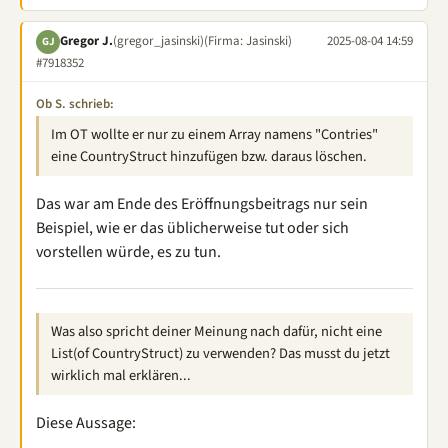
Gregor J.
(gregor_jasinski)
(Firma: Jasinski)
2025-08-04 14:59
GJ
#7918352
Ob S. schrieb:
Im OT wollte er nur zu einem Array namens "Contries"
eine CountryStruct hinzufügen bzw. daraus löschen.
Das war am Ende des Eröffnungsbeitrags nur sein
Beispiel, wie er das üblicherweise tut oder sich
vorstellen würde, es zu tun.
Was also spricht deiner Meinung nach dafür, nicht eine
List(of CountryStruct) zu verwenden? Das musst du jetzt
wirklich mal erklären...
Diese Aussage: