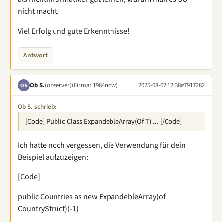
nicht macht.
Viel Erfolg und gute Erkenntnisse!
Antwort
Ob S.
(observer)
(Firma: 1984now)
2025-08-02 12:38
#7917282
OS
Ob S. schrieb:
[Code] Public Class ExpandebleArray(Of T) ... [/Code]
Ich hatte noch vergessen, die Verwendung für dein
Beispiel aufzuzeigen:
[Code]
public Countries as new ExpandebleArray(of
CountryStruct)(-1)