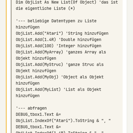
Dim ObjList As New List(Of Object) 'das ist 
'--- beliebige Datentypen zu Liste 
ObjList.Add(MyArray) 'ganzes Array als 
ObjList.Add(MyStruc) 'ganze Struc als 
ObjList.Add(MyObj) 'Object als Objekt 
ObjList.Add(MyList) 'List als Objekt 
DEBUG_tbox1.Text &= 
DEBUG_tbox1.Text &= 