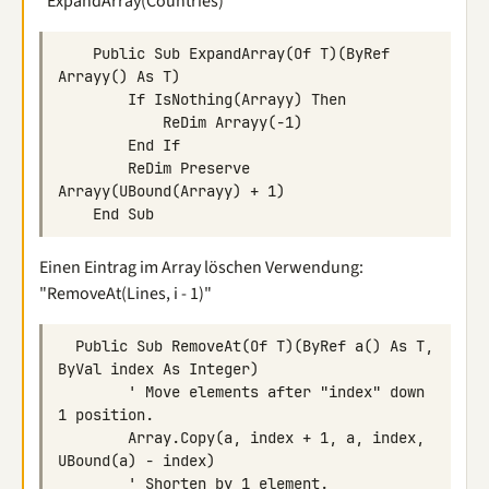
"ExpandArray(Countries)"
    Public Sub ExpandArray(Of T)(ByRef 
        ReDim Preserve 
Einen Eintrag im Array löschen Verwendung:
"RemoveAt(Lines, i - 1)"
  Public Sub RemoveAt(Of T)(ByRef a() As T, 
        ' Move elements after "index" down 
        Array.Copy(a, index + 1, a, index, 