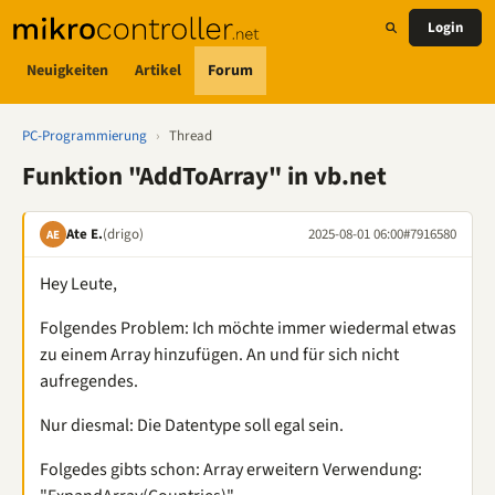
Login
Neuigkeiten
Artikel
Forum
PC-Programmierung
›
Thread
Funktion "AddToArray" in vb.net
Ate E.
(drigo)
2025-08-01 06:00
#7916580
AE
Hey Leute,
Folgendes Problem: Ich möchte immer wiedermal etwas
zu einem Array hinzufügen. An und für sich nicht
aufregendes.
Nur diesmal: Die Datentype soll egal sein.
Folgedes gibts schon: Array erweitern Verwendung: