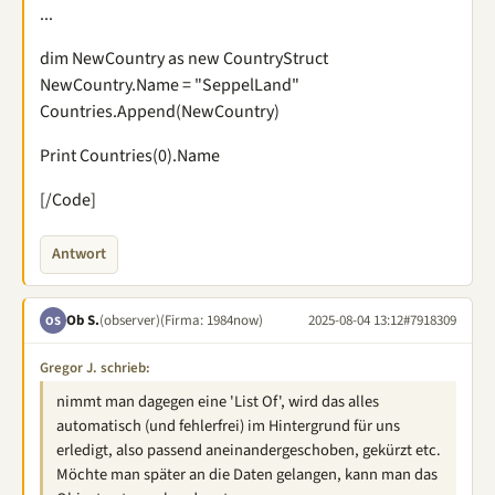
...
dim NewCountry as new CountryStruct
NewCountry.Name = "SeppelLand"
Countries.Append(NewCountry)
Print Countries(0).Name
[/Code]
Antwort
Ob S.
(observer)
(Firma: 1984now)
2025-08-04 13:12
#7918309
OS
Gregor J. schrieb:
nimmt man dagegen eine 'List Of', wird das alles
automatisch (und fehlerfrei) im Hintergrund für uns
erledigt, also passend aneinandergeschoben, gekürzt etc.
Möchte man später an die Daten gelangen, kann man das