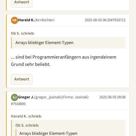
Antwort
Harald K.
(kirnbichler)
2025-08-05 06:35
#7918712
HK
Ob S. schrieb:
Arrays bliebiger Element-Typen
... sind bei Programmieranfängern aus irgendeinem
Grund sehr beliebt.
Antwort
Gregor J.
(gregor_jasinski)
(Firma: Jasinski)
2025-08-05 09:08
GJ
#7918800
Harald K. schrieb:
Ob S. schrieb:
Arrays bliebiger Element-Typen