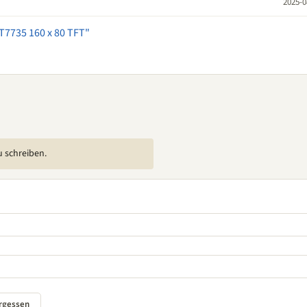
2025-0
T7735 160 x 80 TFT"
u schreiben.