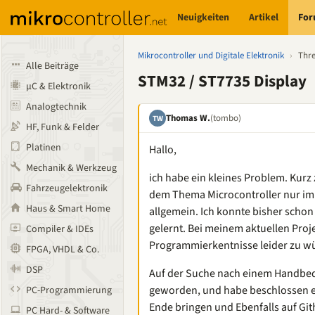
Neuigkeiten
Artikel
Fo
Mikrocontroller und Digitale Elektronik
›
Thr
Alle Beiträge
STM32 / ST7735 Display
µC & Elektronik
Analogtechnik
Thomas W.
(tombo)
TW
HF, Funk & Felder
Platinen
Hallo,
Mechanik & Werkzeug
ich habe ein kleines Problem. Kurz
Fahrzeugelektronik
dem Thema Microcontroller nur im
Haus & Smart Home
allgemein. Ich konnte bisher schon
gelernt. Bei meinem aktuellen Proj
Compiler & IDEs
Programmierkentnisse leider zu wü
FPGA, VHDL & Co.
DSP
Auf der Suche nach einem Handbedi
geworden, und habe beschlossen es
PC-Programmierung
Ende bringen und Ebenfalls auf Gi
PC Hard- & Software