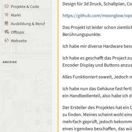
Design für 3d Druck, Schaltplan, 
Projekte & Code
Markt
https://github.com/moonglow/op
Ausbildung & Beruf
Das Projekt ist leider schon ziemli
Offtopic
Berührungspunkte.
Webseite
Ich habe mir diverse Hardware bes
Ich habe es geschafft das Project 
ANZEIGE
Encoder Display und Buttons anzus
Alles Funktioniert soweit, Jedoch 
Ich habe nun das Gehäuse fast ferti
ein Handbedienteil, also habe ich d
Der Ersteller des Projektes hat ein
zu finden. Meines scheint wohl ei
mehrfach geprüft, jedoch bekomme 
eines irgendwo beschaffen, das w