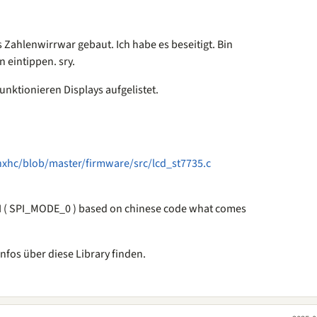
 Zahlenwirrwar gebaut. Ich habe es beseitigt. Bin
 eintippen. sry.
unktionieren Displays aufgelistet.
xhc/blob/master/firmware/src/lcd_st7735.c
I ( SPI_MODE_0 ) based on chinese code what comes
Infos über diese Library finden.