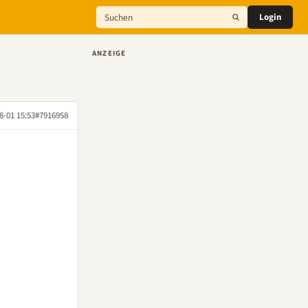
Login
ANZEIGE
8-01 15:53
#7916958