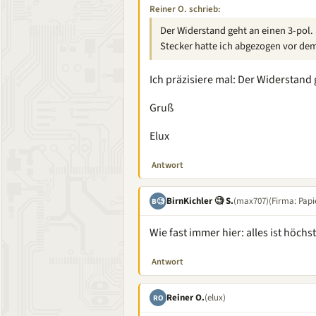
Reiner O. schrieb:
Der Widerstand geht an einen 3-pol.
Stecker hatte ich abgezogen vor de
Ich präzisiere mal: Der Widerstand g
Gruß
Elux
Antwort
BirnKichler 🧐 S.
(max707)
(Firma: Papi
B🧐
Wie fast immer hier: alles ist höch
Antwort
Reiner O.
(elux)
RO