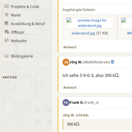
Projekte & Code
Angehängte Dateien:
Markt
Ausbildung & Beruf
Offtopic
(57 KB)
widerstand.jpg
IM
Webseite
Antwort
Bildergalerie
Jörg W.
(dl8dtl)
Moderator
JW
Ich sehe 3-9-0-3, also 390 kΩ.
ANZEIGE
Antwort
Frank O.
(frank_o)
FO
Jörg W. schrieb:
390 kΩ.