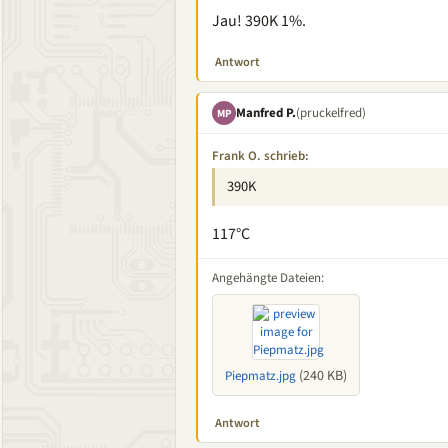
Jau! 390K 1%.
Antwort
Manfred P.
(pruckelfred)
MP
Frank O. schrieb:
390K
117°C
Angehängte Dateien:
(240 KB)
Piepmatz.jpg
Antwort