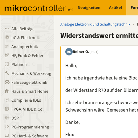
Neuigkeiten
Artikel
Fo
Analoge Elektronik und Schaltungstechnik
›
Alle Beiträge
Widerstandswert ermitt
µC & Elektronik
Analogtechnik
Reiner O.
(elux)
RO
HF, Funk & Felder
Platinen
Hallo,
Mechanik & Werkzeug
ich habe irgendwie heute eine Blo
Fahrzeugelektronik
der Widerstand R70 auf den Bildern
Haus & Smart Home
Compiler & IDEs
Ich sehe braun-orange-schwarz-we
FPGA, VHDL & Co.
Schwachsinn wäre. Gemessen hat er
DSP
Danke,
PC-Programmierung
Elux
PC Hard- & Software