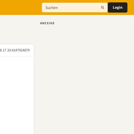
Login
ANZEIGE
8-17 20:41
#7924879