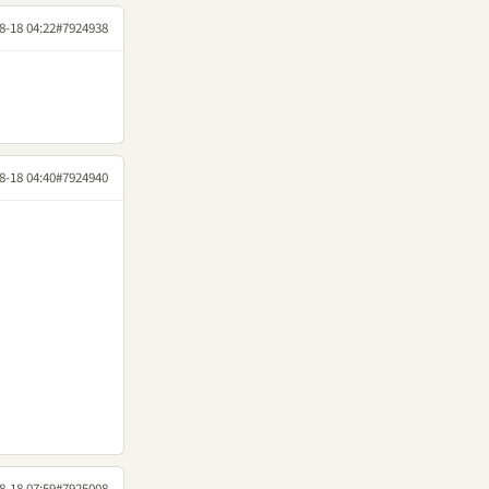
8-18 04:22
#7924938
8-18 04:40
#7924940
8-18 07:59
#7925008