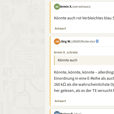
Armin X.
(werweiswas)
AX
Könnte auch rot Verbleichtes blau 
Antwort
Jörg W.
(dl8dtl)
Moderator
JW
Armin X. schrieb:
Könnte auch
Könnte, könnte, könnte – allerding
Einordnung in eine E-Reihe als au
260 kΩ als die wahrscheinlichste Op
her gelesen, als es der TE versucht 
Antwort
Reiner O.
(elux)