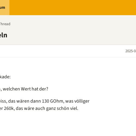
rum
Thread
eln
2025-0
ckade:
, welchen Wert hat der?
iss, das wären dann 130 GOhm, was völliger
 260k, das wäre auch ganz schön viel.