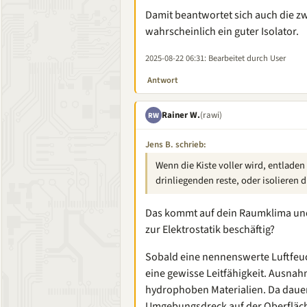
Damit beantwortet sich auch die zwei
wahrscheinlich ein guter Isolator.
2025-08-22 06:31
: Bearbeitet durch User
Antwort
Rainer W.
(rawi)
RW
Jens B. schrieb:
Wenn die Kiste voller wird, entladen 
drinliegenden reste, oder isolieren d
Das kommt auf dein Raumklima und 
zur Elektrostatik beschäftig?
Sobald eine nennenswerte Luftfeuc
eine gewisse Leitfähigkeit. Ausnah
hydrophoben Materialien. Da dauert
Umgebungsdreck auf der Oberfläche