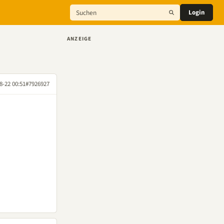
Login
ANZEIGE
8-22 00:51
#7926927