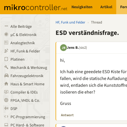
Neuigkeiten
Artikel
Fo
HF, Funk und Felder
›
Thread
Alle Beiträge
ESD verständnisfrage.
µC & Elektronik
Analogtechnik
Jens B.
(sio2)
JB
HF, Funk & Felder
Platinen
hi,
Mechanik & Werkzeug
Ich hab eine geeedete ESD Kiste für
Fahrzeugelektronik
fallen, wird die statische Aufladung
Haus & Smart Home
wird, entladen sich die Kunststoffr
isolieren die eher?
Compiler & IDEs
FPGA, VHDL & Co.
Gruss
DSP
Antwort
PC-Programmierung
PC Hard- & Software