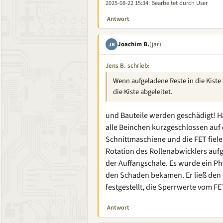
2025-08-22 15:34
: Bearbeitet durch User
Antwort
Joachim B.
(jar)
JB
Jens B. schrieb:
Wenn aufgeladene Reste in die Kiste 
die Kiste abgeleitet.
und Bauteile werden geschädigt! Ha
alle Beinchen kurzgeschlossen auf e
Schnittmaschiene und die FET fiele
Rotation des Rollenabwicklers aufg
der Auffangschale. Es wurde ein Phy
den Schaden bekamen. Er ließ den
festgestellt, die Sperrwerte vom F
Antwort