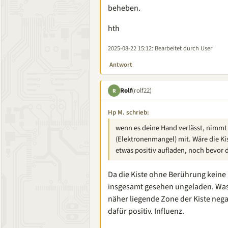
beheben.
hth
2025-08-22 15:12
: Bearbeitet durch User
Antwort
Rolf
(rolf22)
R
Hp M. schrieb:
wenn es deine Hand verlässt, nimmt
(Elektronenmangel) mit. Wäre die Kis
etwas positiv aufladen, noch bevor das
Da die Kiste ohne Berührung keine
insgesamt gesehen ungeladen. Was p
näher liegende Zone der Kiste nega
dafür positiv. Influenz.