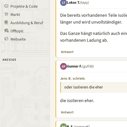
Lukas T.
(tapy)
LT
Projekte & Code
Markt
Die bereits vorhandenen Teile isol
länger und wird unvollständiger.
Ausbildung & Beruf
Offtopic
Das Ganze hängt natürlich auch ein
Webseite
vorhandenen Ladung ab.
Antwort
ANZEIGE
Gunnar F.
(gufi36)
GF
Jens B. schrieb:
oder isolieren die eher
die isolieren eher.
Antwort
P. S.
(namnyef)
PS