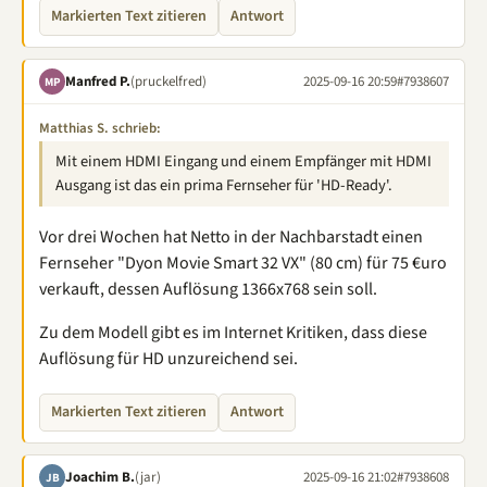
Markierten Text zitieren
Antwort
Manfred P.
(pruckelfred)
2025-09-16 20:59
#7938607
MP
Matthias S. schrieb:
Mit einem HDMI Eingang und einem Empfänger mit HDMI
Ausgang ist das ein prima Fernseher für 'HD-Ready'.
Vor drei Wochen hat Netto in der Nachbarstadt einen
Fernseher "Dyon Movie Smart 32 VX" (80 cm) für 75 €uro
verkauft, dessen Auflösung 1366x768 sein soll.
Zu dem Modell gibt es im Internet Kritiken, dass diese
Auflösung für HD unzureichend sei.
Markierten Text zitieren
Antwort
Joachim B.
(jar)
2025-09-16 21:02
#7938608
JB