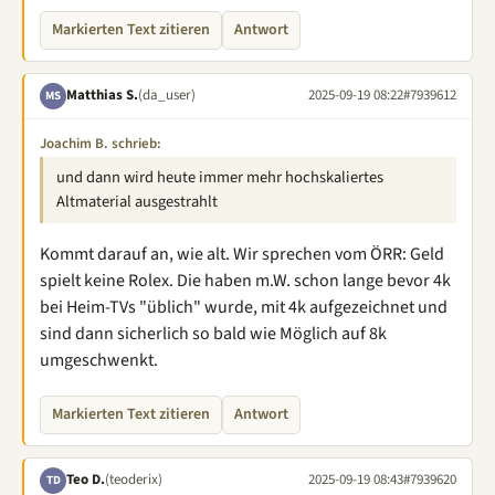
Markierten Text zitieren
Antwort
Matthias S.
(da_user)
2025-09-19 08:22
#7939612
MS
Joachim B. schrieb:
und dann wird heute immer mehr hochskaliertes
Altmaterial ausgestrahlt
Kommt darauf an, wie alt. Wir sprechen vom ÖRR: Geld
spielt keine Rolex. Die haben m.W. schon lange bevor 4k
bei Heim-TVs "üblich" wurde, mit 4k aufgezeichnet und
sind dann sicherlich so bald wie Möglich auf 8k
umgeschwenkt.
Markierten Text zitieren
Antwort
Teo D.
(teoderix)
2025-09-19 08:43
#7939620
TD