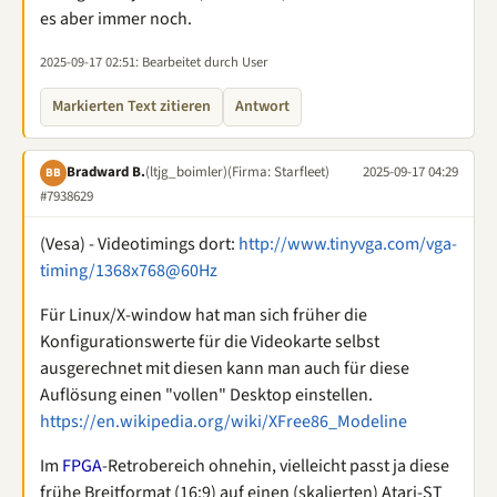
es aber immer noch.
2025-09-17 02:51
: Bearbeitet durch User
Markierten Text zitieren
Antwort
Bradward B.
(ltjg_boimler)
(Firma: Starfleet)
2025-09-17 04:29
BB
#7938629
(Vesa) - Videotimings dort:
http://www.tinyvga.com/vga-
timing/1368x768@60Hz
Für Linux/X-window hat man sich früher die
Konfigurationswerte für die Videokarte selbst
ausgerechnet mit diesen kann man auch für diese
Auflösung einen "vollen" Desktop einstellen.
https://en.wikipedia.org/wiki/XFree86_Modeline
Im
FPGA
-Retrobereich ohnehin, vielleicht passt ja diese
frühe Breitformat (16:9) auf einen (skalierten) Atari-ST