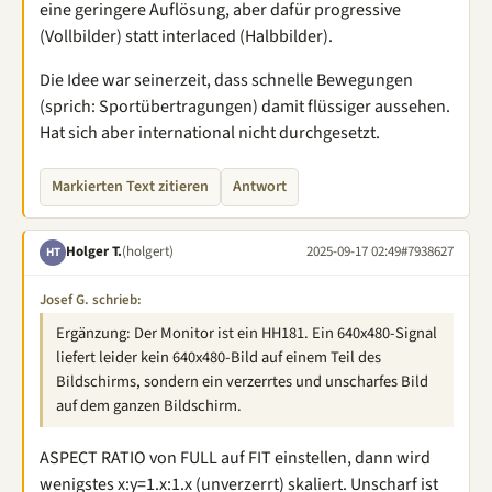
eine geringere Auflösung, aber dafür progressive
(Vollbilder) statt interlaced (Halbbilder).
Die Idee war seinerzeit, dass schnelle Bewegungen
(sprich: Sportübertragungen) damit flüssiger aussehen.
Hat sich aber international nicht durchgesetzt.
Markierten Text zitieren
Antwort
Holger T.
(holgert)
2025-09-17 02:49
#7938627
HT
Josef G. schrieb:
Ergänzung: Der Monitor ist ein HH181. Ein 640x480-Signal
liefert leider kein 640x480-Bild auf einem Teil des
Bildschirms, sondern ein verzerrtes und unscharfes Bild
auf dem ganzen Bildschirm.
ASPECT RATIO von FULL auf FIT einstellen, dann wird
wenigstes x:y=1.x:1.x (unverzerrt) skaliert. Unscharf ist