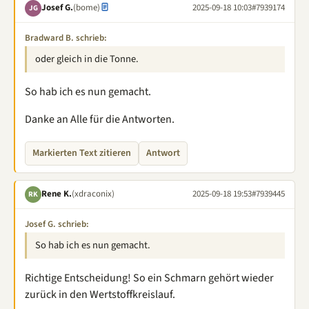
Josef G.
(bome)
2025-09-18 10:03
#7939174
JG
Bradward B. schrieb:
oder gleich in die Tonne.
So hab ich es nun gemacht.
Danke an Alle für die Antworten.
Markierten Text zitieren
Antwort
Rene K.
(xdraconix)
2025-09-18 19:53
#7939445
RK
Josef G. schrieb:
So hab ich es nun gemacht.
Richtige Entscheidung! So ein Schmarn gehört wieder
zurück in den Wertstoffkreislauf.