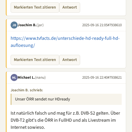
Markierten Text zitieren
Antwort
Joachim B.
(jar)
2025-09-16 21:05
#7938610
JB
https://www.tvfacts.de/unterschiede-hd-ready-full-hd-
aufloesung/
Markierten Text zitieren
Antwort
Michael L.
(nanu)
2025-09-16 22:40
#7938621
ML
Joachim B. schrieb:
Unser ÖRR sendet nur HDready
Ist natürlich falsch und mag für z.B. DVB-S2 gelten. Über
DVB-T2 gibt's die ÖRR in FullHD und als Livestream im
Internet sowieso.