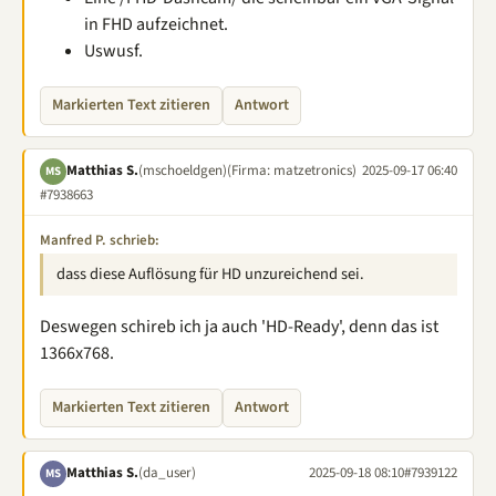
in FHD aufzeichnet.
Uswusf.
Markierten Text zitieren
Antwort
Matthias S.
(mschoeldgen)
(Firma: matzetronics)
2025-09-17 06:40
MS
#7938663
Manfred P. schrieb:
dass diese Auflösung für HD unzureichend sei.
Deswegen schireb ich ja auch 'HD-Ready', denn das ist
1366x768.
Markierten Text zitieren
Antwort
Matthias S.
(da_user)
2025-09-18 08:10
#7939122
MS