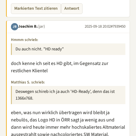
Markierten Text zitieren
Antwort
Joachim B.
(jar)
2025-09-18 20:02
#7939450
JB
Hmmm schrieb:
Du auch nicht. "HD ready"
doch kenne ich seit es HD gibt, im Gegensatz zur
restlichen Klientel
Matthias S. schrieb:
Deswegen schireb ich ja auch 'HD-Ready', denn das ist
1366x768.
eben, was nun wirklich übertragen wird bleibt ja
nebulös, das Logo HD in ÖRR sagt ja wenig aus und
dann wird heute immer mehr hochskaliertes Altmaterial
ausgestrahlt sowie nachcoloriertes SW Material.