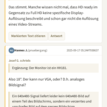
Das stimmt. Manche wissen nicht mal, dass HD ready im
Gegensatz zu Full HD keine spezifische Display-
Auflösung beschreibt und schon gar nicht die Auflösung
eines Video-Streams.
Markierten Text zitieren
Antwort
Hannes J.
(pnuebergang)
2025-09-17 05:24
#7938637
HJ
Josef G. schrieb:
Ergänzung: Der Monitor ist ein HH181.
Also 18". Der kann nur VGA, oder? D.h. analoges
Bildsignal?
Ein 640x480-Signal liefert leider kein 640x480-Bild auf
einem Teil des Bildschirms, sondern ein verzerrtes und
unscharfes Bild auf dem ganzen Bildschirm.