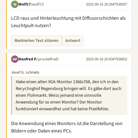
Wolf17
(wolf17)
2025-09-16 20:26
#7938597
W
LCD raus und Hinterleuchtung mit Diffusorschichten als
Leuchtpult nutzen?
Markierten Text zitieren
Antwort
Manfred P.
(pruckelfred)
2025-09-16 20:43
#7938602
MP
Josef G. schrieb:
Habe einen alten VGA-Monitor 1366x768, den ich in den
Recyclinghof Regensburg bringen will. Es gäbe dort auch
einen Flohmarkt. Weiss jemand eine sinnvolle
Anwendung für so einen Monitor? Der Monitor
funktioniert einwandfrei und hat keine Pixelfehler.
Die Anwendung eines Monitors ist die Darstellung von
Bildern oder Daten eines PCs.