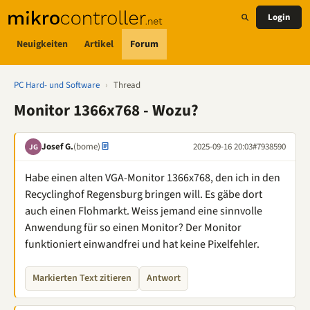
Login
Neuigkeiten
Artikel
Forum
PC Hard- und Software
›
Thread
Monitor 1366x768 - Wozu?
Josef G.
(bome)
2025-09-16 20:03
#7938590
JG
Habe einen alten VGA-Monitor 1366x768, den ich in den
Recyclinghof Regensburg bringen will. Es gäbe dort
auch einen Flohmarkt. Weiss jemand eine sinnvolle
Anwendung für so einen Monitor? Der Monitor
funktioniert einwandfrei und hat keine Pixelfehler.
Markierten Text zitieren
Antwort