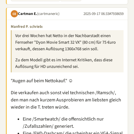
Cartman E.
(cartmaneric)
2025-09-17 06:33
#7938659
CE
Manfred P. schrieb:
Vor drei Wochen hat Netto in der Nachbarstadt einen
Fernseher "Dyon Movie Smart 32 VX" (80 cm) für 75 €uro
verkauft, dessen Auflösung 1366x768 sein soll.
Zu dem Modell gibt es im Internet Kritiken, dass diese
Auflösung für HD unzureichend sei.
"Augen auf beim Nettokauf." ☺
Die verkaufen auch sonst viel technischen /Ramsch/,
den man nach kurzem Ausprobieren am liebsten gleich
wieder in die T. treten würde.
Eine /Smartwatch/ die offensichtlich nur
/Zufallszahlen/ generiert.
Eine /FHD-Dashcam/ die scheinbar ein VGA-Signal