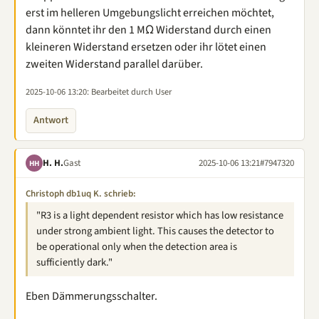
erst im helleren Umgebungslicht erreichen möchtet,
dann könntet ihr den 1 MΩ Widerstand durch einen
kleineren Widerstand ersetzen oder ihr lötet einen
zweiten Widerstand parallel darüber.
2025-10-06 13:20
: Bearbeitet durch User
Antwort
H. H.
Gast
2025-10-06 13:21
#7947320
HH
Christoph db1uq K. schrieb:
"R3 is a light dependent resistor which has low resistance
under strong ambient light. This causes the detector to
be operational only when the detection area is
sufficiently dark."
Eben Dämmerungsschalter.