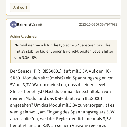
Antwort
Rainer W.
(rawi)
2025-10-06 07:38
#7947099
RW
Achim A. schrieb:
Normal nehme ich für die typische 5V Sensoren bzw. die
mit 5V stabiler laufen, einen Bi-direktionalen LevelShifter
von 3.3V - 5V.
Der Sensor (PIR+BISS0001) läuft mit 3,3V. Auf den HC-
SR501 Modulen sitzt (meist?) ein Spannungsregler von
5V auf 3,3V. Warum meinst du, dass du einen Level
Shifter benötigst? Hast du einmal den Schaltplan von
deinem Modul und das Datenblatt vom BISS0001
angesehen? Um das Modul mit 3,3V zu versorgen, ist es
wenig sinnvoll, am Eingang des Spannungsreglers 3,3V
anzuschließen, weil der Regler deutlich mehr als 3,3V
benötigt, um auf 3,3V an seinem Ausgang regeln zu