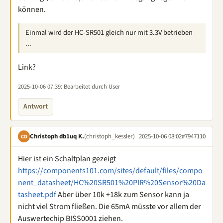
können.
Einmal wird der HC-SR501 gleich nur mit 3.3V betrieben
...
Link?
2025-10-06 07:39
: Bearbeitet durch User
Antwort
Christoph db1uq K.
(christoph_kessler)
2025-10-06 08:02
#7947110
CD
Hier ist ein Schaltplan gezeigt
https://components101.com/sites/default/files/compo
nent_datasheet/HC%20SR501%20PIR%20Sensor%20Da
tasheet.pdf
Aber über 10k +18k zum Sensor kann ja
nicht viel Strom fließen. Die 65mA müsste vor allem der
Auswertechip BISS0001 ziehen.