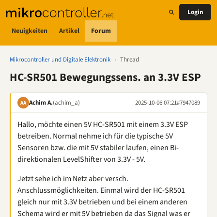
Login
Neuigkeiten
Artikel
Forum
Mikrocontroller und Digitale Elektronik
›
Thread
HC-SR501 Bewegungssens. an 3.3V ESP
Achim A.
(achim_a)
2025-10-06 07:21
#7947089
AA
Hallo, möchte einen 5V HC-SR501 mit einem 3.3V ESP
betreiben. Normal nehme ich für die typische 5V
Sensoren bzw. die mit 5V stabiler laufen, einen Bi-
direktionalen LevelShifter von 3.3V - 5V.
Jetzt sehe ich im Netz aber versch.
Anschlussmöglichkeiten. Einmal wird der HC-SR501
gleich nur mit 3.3V betrieben und bei einem anderen
Schema wird er mit 5V betrieben da das Signal was er