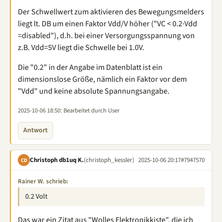
Der Schwellwert zum aktivieren des Bewegungsmelders
liegt lt. DB um einen Faktor Vdd/V höher ("VC < 0.2·Vdd
=disabled"), d.h. bei einer Versorgungsspannung von
z.B. Vdd=5V liegt die Schwelle bei 1.0V.
Die "0.2" in der Angabe im Datenblatt ist ein
dimensionslose Größe, nämlich ein Faktor vor dem
"Vdd" und keine absolute Spannungsangabe.
2025-10-06 18:50
: Bearbeitet durch User
Antwort
Christoph db1uq K.
(christoph_kessler)
2025-10-06 20:17
#7947570
CD
Rainer W. schrieb:
0.2 Volt
Das war ein Zitat aus "Wolles Elektronikkiste", die ich