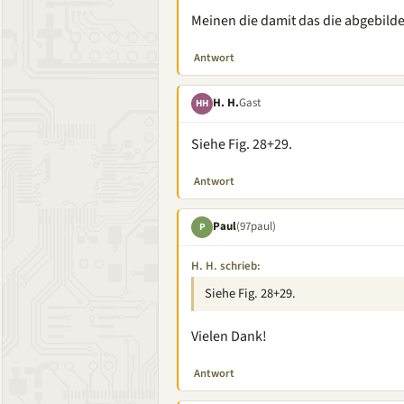
Meinen die damit das die abgebil
Antwort
H. H.
Gast
HH
Siehe Fig. 28+29.
Antwort
Paul
(97paul)
P
H. H. schrieb:
Siehe Fig. 28+29.
Vielen Dank!
Antwort