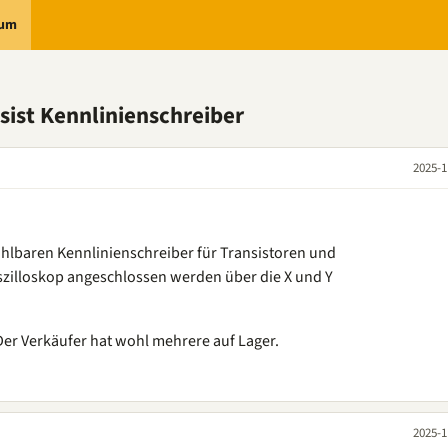
rum
sist Kennlinienschreiber
2025-1
hlbaren Kennlinienschreiber für Transistoren und
szilloskop angeschlossen werden über die X und Y
Der Verkäufer hat wohl mehrere auf Lager.
2025-1