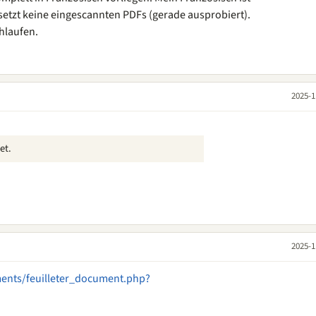
setzt keine eingescannten PDFs (gerade ausprobiert).
hlaufen.
2025-1
et.
2025-1
ments/feuilleter_document.php?