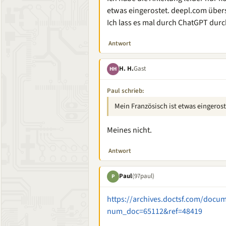
etwas eingerostet. deepl.com über
Ich lass es mal durch ChatGPT durc
Antwort
H. H.
Gast
HH
Paul schrieb:
Mein Französisch ist etwas eingerost
Meines nicht.
Antwort
Paul
(97paul)
P
https://archives.doctsf.com/docu
num_doc=65112&ref=48419