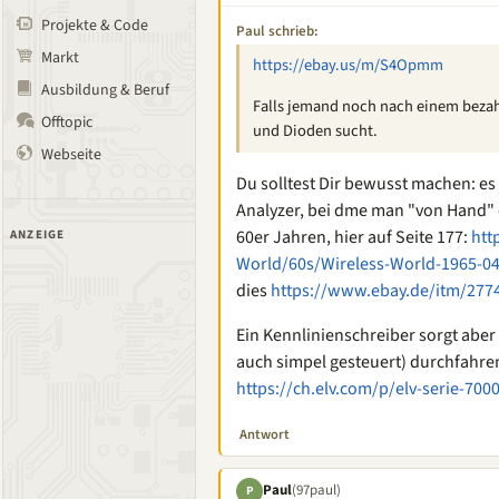
Projekte & Code
Paul schrieb:
Markt
https://ebay.us/m/S4Opmm
Ausbildung & Beruf
Falls jemand noch nach einem bezah
Offtopic
und Dioden sucht.
Webseite
Du solltest Dir bewusst machen: es
Analyzer, bei dme man "von Hand" 
60er Jahren, hier auf Seite 177:
htt
ANZEIGE
World/60s/Wireless-World-1965-04
dies
https://www.ebay.de/itm/277
Ein Kennlinienschreiber sorgt aber
auch simpel gesteuert) durchfahren
https://ch.elv.com/p/elv-serie-700
Antwort
Paul
(97paul)
P