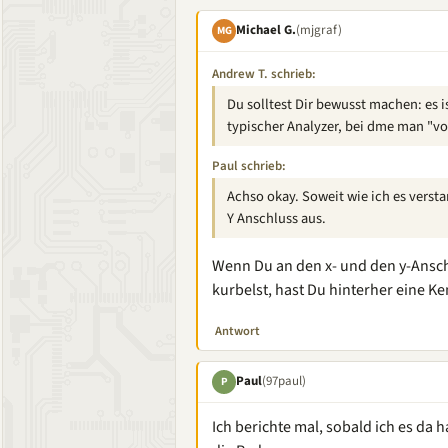
Michael G.
(mjgraf)
MG
Andrew T. schrieb:
Du solltest Dir bewusst machen: es 
typischer Analyzer, bei dme man "v
Paul schrieb:
Achso okay. Soweit wie ich es versta
Y Anschluss aus.
Wenn Du an den x- und den y-Ansch
kurbelst, hast Du hinterher eine Ke
Antwort
Paul
(97paul)
P
Ich berichte mal, sobald ich es da 