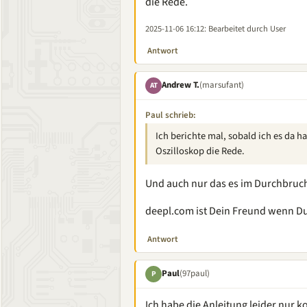
die Rede.
2025-11-06 16:12
: Bearbeitet durch User
Antwort
Andrew T.
(marsufant)
AT
Paul schrieb:
Ich berichte mal, sobald ich es da h
Oszilloskop die Rede.
Und auch nur das es im Durchbruch
deepl.com ist Dein Freund wenn Du
Antwort
Paul
(97paul)
P
Ich habe die Anleitung leider nur k