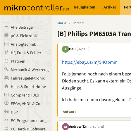
Neuigkeiten
Artikel
Fo
Markt
›
Thread
Alle Beiträge
[B] Philips PM6505A Tran
µC & Elektronik
Analogtechnik
Paul
(97paul)
P
HF, Funk & Felder
Platinen
https://ebay.us/m/S4Opmm
Mechanik & Werkzeug
Falls jemand noch nach einem beza
Fahrzeugelektronik
Dioden sucht. Es kann extern ein O
Haus & Smart Home
Ausgänge.
Compiler & IDEs
Ich habe mir einen davon gekauft. 
FPGA, VHDL & Co.
Antwort
DSP
PC-Programmierung
Andrew T.
(marsufant)
AT
PC Hard- & Software