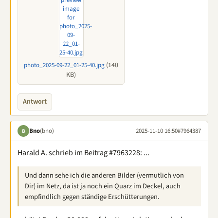
(140
photo_2025-09-22_01-25-40.jpg
KB)
Antwort
Bno
(bno)
2025-11-10 16:50
#7964387
B
Harald A. schrieb im Beitrag #7963228: ...
Und dann sehe ich die anderen Bilder (vermutlich von
Dir) im Netz, da ist ja noch ein Quarz im Deckel, auch
empfindlich gegen ständige Erschütterungen.