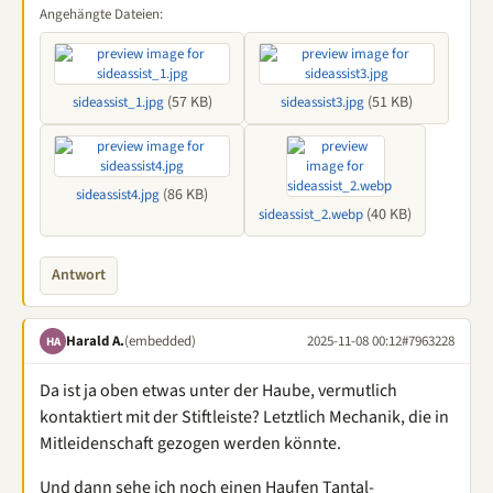
Angehängte Dateien:
(57 KB)
(51 KB)
sideassist_1.jpg
sideassist3.jpg
(86 KB)
sideassist4.jpg
(40 KB)
sideassist_2.webp
Antwort
Harald A.
(embedded)
2025-11-08 00:12
#7963228
HA
Da ist ja oben etwas unter der Haube, vermutlich
kontaktiert mit der Stiftleiste? Letztlich Mechanik, die in
Mitleidenschaft gezogen werden könnte.
Und dann sehe ich noch einen Haufen Tantal-