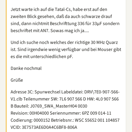
Jetzt warte ich auf die Tatal-Cs, habe erst auf den
zweiten Blick gesehen, daß da auch schwarze drauf
sind, dann nichtmit Beschrifttung 336 für 33µF sondern
beschriftet mit AN7. Sowas mag ich ja....
Und ich suche noch welches der richtige 30 MHz Quarz
ist. Sind irgendwie wenig verfügbar und bei Mouser gibt
es die mit unterschiedlichen pF.
Danke nochmal
Grüße
Adresse 3C: Spurwechsel Labeldatei: DRV\7E0-907-566-
V1.clb Teilenummer SW: 7L6 907 566 D HW: 4L0 907 566
B Bauteil: J0769_SWA_MasterH04 0030
Revision: 00H04000 Seriennummer: 6PZ 009 014-11
Codierung: 0000152 Betriebsnr.: WSC 55652 001 104857
VCID: 3E7573AE6D0A4C6BF8-806A