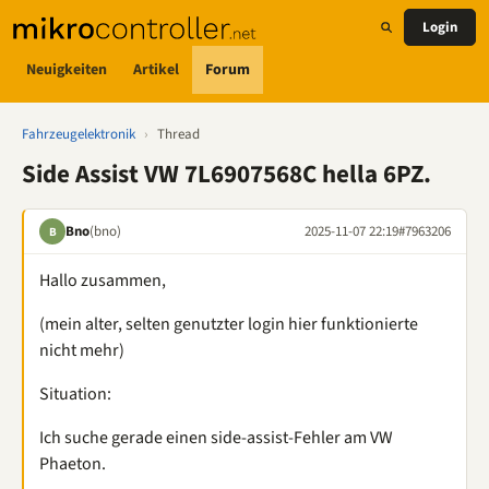
Login
Neuigkeiten
Artikel
Forum
Fahrzeugelektronik
›
Thread
Side Assist VW 7L6907568C hella 6PZ.
Bno
(bno)
2025-11-07 22:19
#7963206
B
Hallo zusammen,
(mein alter, selten genutzter login hier funktionierte
nicht mehr)
Situation:
Ich suche gerade einen side-assist-Fehler am VW
Phaeton.