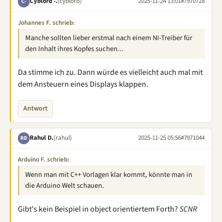
Cyblord -.
(cyblord)
2025-11-24 13:01
#7970728
C-
Johannes F. schrieb:
Manche sollten lieber erstmal nach einem NI-Treiber für
den Inhalt ihres Kopfes suchen...
Da stimme ich zu. Dann würde es vielleicht auch mal mit
dem Ansteuern eines Displays klappen.
Antwort
Rahul D.
(rahul)
2025-11-25 05:56
#7971044
RD
Arduino F. schrieb:
Wenn man mit C++ Vorlagen klar kommt, könnte man in
die Arduino Welt schauen.
Gibt's kein Beispiel in object orientiertem Forth?
SCNR