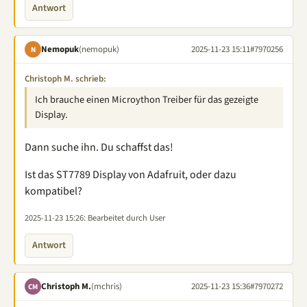
Antwort
Nemopuk
(nemopuk)
2025-11-23 15:11
#7970256
N
Christoph M. schrieb:
Ich brauche einen Microython Treiber für das gezeigte
Display.
Dann suche ihn. Du schaffst das!
Ist das ST7789 Display von Adafruit, oder dazu
kompatibel?
2025-11-23 15:26
: Bearbeitet durch User
Antwort
Christoph M.
(mchris)
2025-11-23 15:36
#7970272
CM