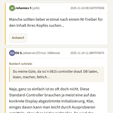
Johannes F.
(jofe)
2025-11-24 08:51
#7970558
JF
Manche sollten lieber erstmal nach einem NI-Treiber für
den Inhalt ihres Kopfes suchen...
Antwort
Ob S.
(observer)
(Firma: 1984now)
2025-11-24 11:38
#7970675
OS
Norbert schrieb:
Du meine Güte, da iss'n 0815 controller drauf. DB laden,
lesen, machen, fettich…
Naja, ganz so einfach ist es oft doch nicht. Diese
Standard-Controller brauchen ja meist eine auf das
konkrete Display abgestimmte Initialisierung. Klar,
einiges davon kann man leicht durch Ausprobieren