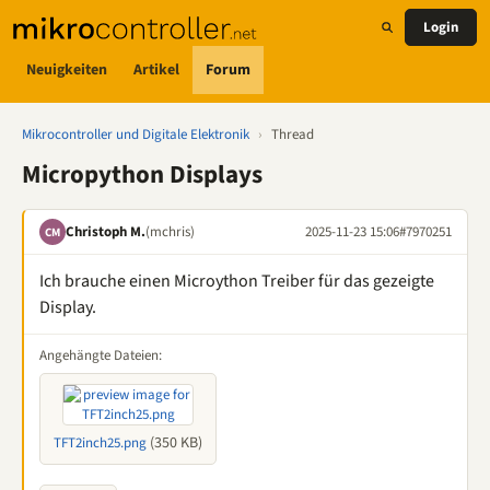
Login
Neuigkeiten
Artikel
Forum
Mikrocontroller und Digitale Elektronik
›
Thread
Micropython Displays
Christoph M.
(mchris)
2025-11-23 15:06
#7970251
CM
Ich brauche einen Microython Treiber für das gezeigte
Display.
Angehängte Dateien:
(350 KB)
TFT2inch25.png