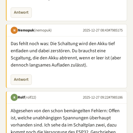
Antwort
Nemopuk
(nemopuk)
2025-12-27 08:43
#7985175
N
Das fehlt noch was: Die Schaltung wird den Akku tief
entladen und dabei zerstören. Du brauchst eine
Scgaltung, die den Akku abtrennt, wenn er leer ist (aber
dennoch langsames Aufladen zulässt).
Antwort
Rolf
(rolf22)
2025-12-27 09:22
#7985186
R
Abgesehen von den schon bemängelten Fehlern: Offen
ist, welche unabhängigen Spannungen überhaupt
vorhanden sind. Ich sehe da im Schaltplan zwei, dazu
kommt noch die Versorgung des ESP32. Geschrieben