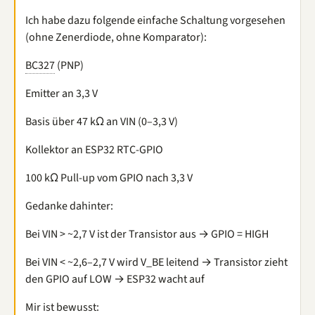
Ich habe dazu folgende einfache Schaltung vorgesehen
(ohne Zenerdiode, ohne Komparator):
BC327
(PNP)
Emitter an 3,3 V
Basis über 47 kΩ an VIN (0–3,3 V)
Kollektor an ESP32 RTC-GPIO
100 kΩ Pull-up vom GPIO nach 3,3 V
Gedanke dahinter:
Bei VIN > ~2,7 V ist der Transistor aus → GPIO = HIGH
Bei VIN < ~2,6–2,7 V wird V_BE leitend → Transistor zieht
den GPIO auf LOW → ESP32 wacht auf
Mir ist bewusst: