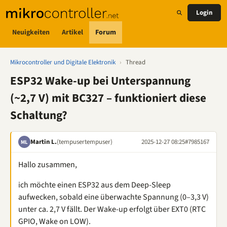
Login
Neuigkeiten
Artikel
Forum
Mikrocontroller und Digitale Elektronik
›
Thread
ESP32 Wake-up bei Unterspannung
(~2,7 V) mit BC327 – funktioniert diese
Schaltung?
Martin L.
(tempusertempuser)
2025-12-27 08:25
#7985167
ML
Hallo zusammen,
ich möchte einen ESP32 aus dem Deep-Sleep
aufwecken, sobald eine überwachte Spannung (0–3,3 V)
unter ca. 2,7 V fällt. Der Wake-up erfolgt über EXT0 (RTC
GPIO, Wake on LOW).