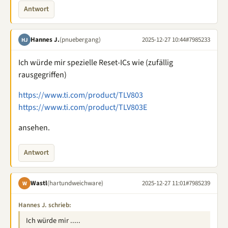
Antwort
Hannes J.
(pnuebergang)
2025-12-27 10:44
#7985233
HJ
Ich würde mir spezielle Reset-ICs wie (zufällig
rausgegriffen)
https://www.ti.com/product/TLV803
https://www.ti.com/product/TLV803E
ansehen.
Antwort
Wastl
(hartundweichware)
2025-12-27 11:01
#7985239
W
Hannes J. schrieb:
Ich würde mir .....