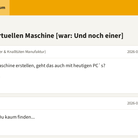
rum
rtuellen Maschine [war: Und noch einer]
er & Knalltüten Manufaktur)
2026-0
schine erstellen, geht das auch mit heutigen PC`s?
2026-0
Du kaum finden...