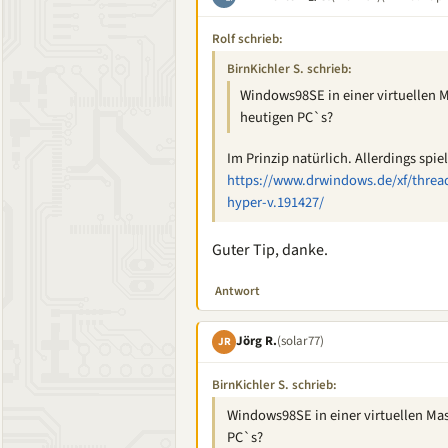
Rolf schrieb:
BirnKichler S. schrieb:
Windows98SE in einer virtuellen M
heutigen PC`s?
Im Prinzip natürlich. Allerdings spie
https://www.drwindows.de/xf/threa
hyper-v.191427/
Guter Tip, danke.
Antwort
Jörg R.
(solar77)
JR
BirnKichler S. schrieb:
Windows98SE in einer virtuellen Mas
PC`s?