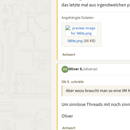
das letzte mal aus irgendwelchen p
Angehängte Dateien:
(86 KB)
98lite.png
Antwort
Oliver S.
(oliverso)
OS
Ob S. schrieb:
Aber wozu braucht man so eine VM 
Um sinnlose Threads mit noch sinnl
Oliver
Antwort