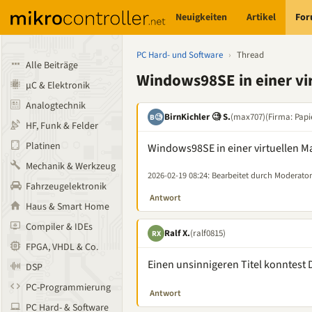
Neuigkeiten
Artikel
Fo
PC Hard- und Software
›
Thread
Alle Beiträge
Windows98SE in einer vi
µC & Elektronik
Analogtechnik
BirnKichler 🧐 S.
(max707)
(Firma: Papi
B🧐
HF, Funk & Felder
Platinen
Windows98SE in einer virtuellen Ma
Mechanik & Werkzeug
2026-02-19 08:24
: Bearbeitet durch Moderator
Fahrzeugelektronik
Antwort
Haus & Smart Home
Compiler & IDEs
Ralf X.
(ralf0815)
RX
FPGA, VHDL & Co.
Einen unsinnigeren Titel konntest 
DSP
PC-Programmierung
Antwort
PC Hard- & Software