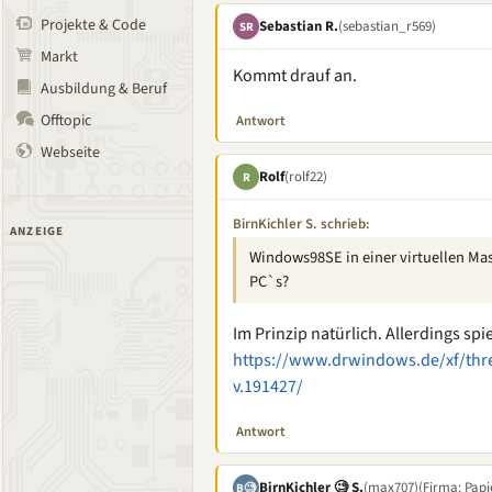
Projekte & Code
Sebastian R.
(sebastian_r569)
SR
Markt
Kommt drauf an.
Ausbildung & Beruf
Offtopic
Antwort
Webseite
Rolf
(rolf22)
R
BirnKichler S. schrieb:
ANZEIGE
Windows98SE in einer virtuellen Mas
PC`s?
Im Prinzip natürlich. Allerdings spie
https://www.drwindows.de/xf/thr
v.191427/
Antwort
BirnKichler 🧐 S.
(max707)
(Firma: Papi
B🧐