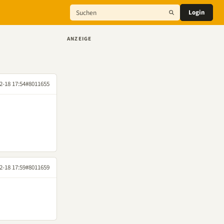
Login
ANZEIGE
2-18 17:54
#8011655
2-18 17:59
#8011659