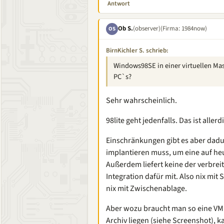
Antwort
Ob S.
(observer)
(Firma: 1984now)
OS
BirnKichler S. schrieb:
Windows98SE in einer virtuellen Mas
PC`s?
Sehr wahrscheinlich.
98lite geht jedenfalls. Das ist all
Einschränkungen gibt es aber dadur
implantieren muss, um eine auf he
Außerdem liefert keine der verbrei
Integration dafür mit. Also nix mit
nix mit Zwischenablage.
Aber wozu braucht man so eine VM 
Archiv liegen (siehe Screenshot), k