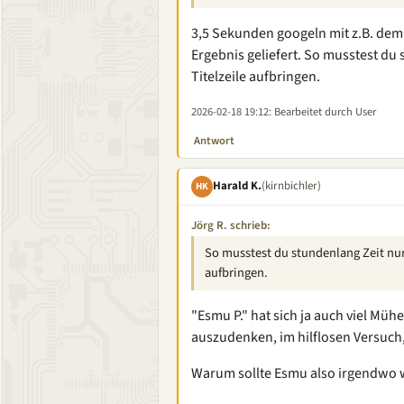
3,5 Sekunden googeln mit z.B. dem B
Ergebnis geliefert. So musstest du s
Titelzeile aufbringen.
2026-02-18 19:12
: Bearbeitet durch User
Antwort
Harald K.
(kirnbichler)
HK
Jörg R. schrieb:
So musstest du stundenlang Zeit nur a
aufbringen.
"Esmu P." hat sich ja auch viel Mü
auszudenken, im hilflosen Versuch,
Warum sollte Esmu also irgendwo w