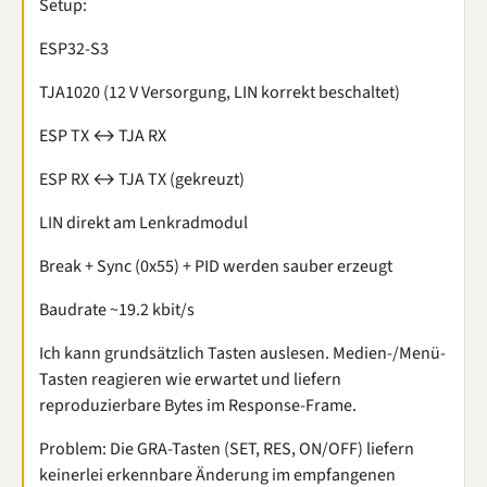
Setup:
ESP32-S3
TJA1020 (12 V Versorgung, LIN korrekt beschaltet)
ESP TX ↔ TJA RX
ESP RX ↔ TJA TX (gekreuzt)
LIN direkt am Lenkradmodul
Break + Sync (0x55) + PID werden sauber erzeugt
Baudrate ~19.2 kbit/s
Ich kann grundsätzlich Tasten auslesen. Medien-/Menü-
Tasten reagieren wie erwartet und liefern
reproduzierbare Bytes im Response-Frame.
Problem: Die GRA-Tasten (SET, RES, ON/OFF) liefern
keinerlei erkennbare Änderung im empfangenen