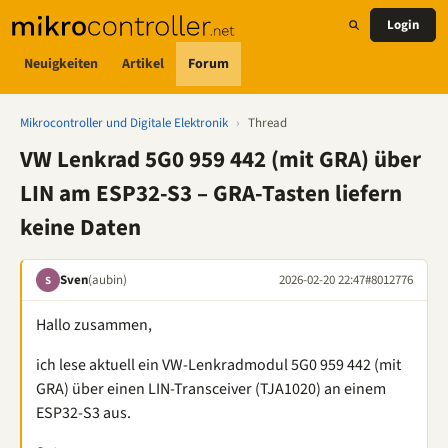
Login
Neuigkeiten
Artikel
Forum
Mikrocontroller und Digitale Elektronik
›
Thread
VW Lenkrad 5G0 959 442 (mit GRA) über
LIN am ESP32-S3 – GRA-Tasten liefern
keine Daten
Sven
(aubin)
2026-02-20 22:47
#8012776
S
Hallo zusammen,
ich lese aktuell ein VW-Lenkradmodul 5G0 959 442 (mit
GRA) über einen LIN-Transceiver (TJA1020) an einem
ESP32-S3 aus.