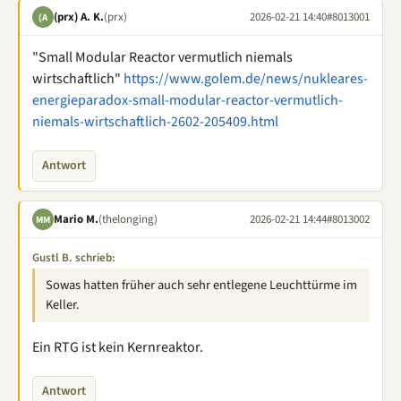
(prx) A. K.
(prx)
2026-02-21 14:40
#8013001
(A
"Small Modular Reactor vermutlich niemals
wirtschaftlich"
https://www.golem.de/news/nukleares-
energieparadox-small-modular-reactor-vermutlich-
niemals-wirtschaftlich-2602-205409.html
Antwort
Mario M.
(thelonging)
2026-02-21 14:44
#8013002
MM
Gustl B. schrieb:
Sowas hatten früher auch sehr entlegene Leuchttürme im
Keller.
Ein RTG ist kein Kernreaktor.
Antwort