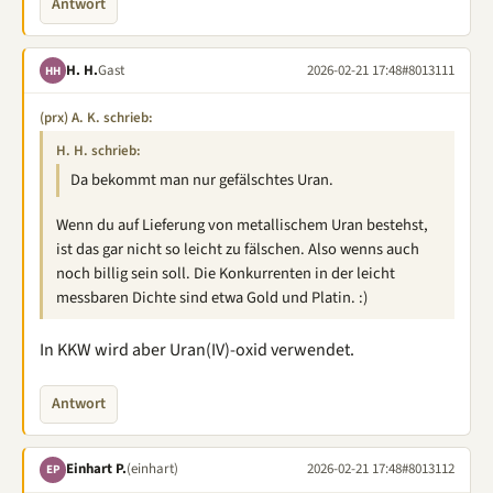
Antwort
H. H.
Gast
2026-02-21 17:48
#8013111
HH
(prx) A. K. schrieb:
H. H. schrieb:
Da bekommt man nur gefälschtes Uran.
Wenn du auf Lieferung von metallischem Uran bestehst,
ist das gar nicht so leicht zu fälschen. Also wenns auch
noch billig sein soll. Die Konkurrenten in der leicht
messbaren Dichte sind etwa Gold und Platin. :)
In KKW wird aber Uran(IV)-oxid verwendet.
Antwort
Einhart P.
(einhart)
2026-02-21 17:48
#8013112
EP