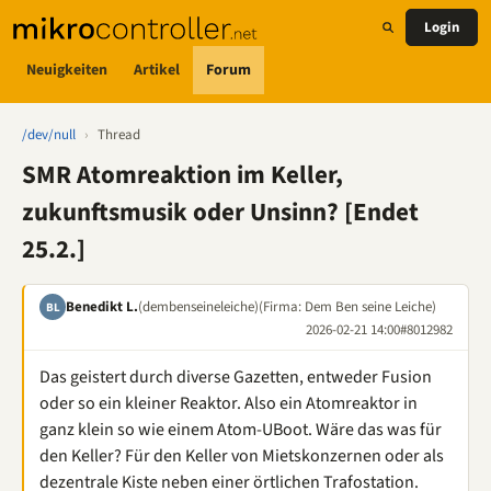
Login
Neuigkeiten
Artikel
Forum
/dev/null
›
Thread
SMR Atomreaktion im Keller,
zukunftsmusik oder Unsinn? [Endet
25.2.]
Benedikt L.
(dembenseineleiche)
(Firma: Dem Ben seine Leiche)
BL
2026-02-21 14:00
#8012982
Das geistert durch diverse Gazetten, entweder Fusion
oder so ein kleiner Reaktor. Also ein Atomreaktor in
ganz klein so wie einem Atom-UBoot. Wäre das was für
den Keller? Für den Keller von Mietskonzernen oder als
dezentrale Kiste neben einer örtlichen Trafostation.