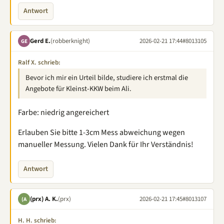
Antwort
Gerd E.
(robberknight)
2026-02-21 17:44
#8013105
GE
Ralf X. schrieb:
Bevor ich mir ein Urteil bilde, studiere ich erstmal die
Angebote für Kleinst-KKW beim Ali.
Farbe: niedrig angereichert
Erlauben Sie bitte 1-3cm Mess abweichung wegen
manueller Messung. Vielen Dank für Ihr Verständnis!
Antwort
(prx) A. K.
(prx)
2026-02-21 17:45
#8013107
(A
H. H. schrieb: