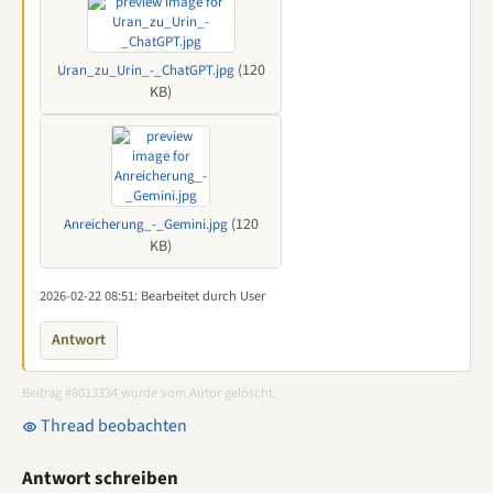
(120
Uran_zu_Urin_-_ChatGPT.jpg
KB)
(120
Anreicherung_-_Gemini.jpg
KB)
2026-02-22 08:51
: Bearbeitet durch User
Antwort
Beitrag #8013334 wurde vom Autor gelöscht.
Thread beobachten
Antwort schreiben