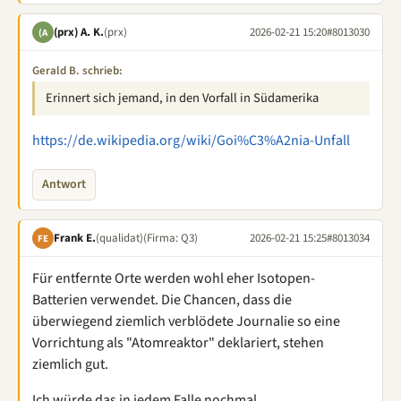
(prx) A. K.
(prx)
2026-02-21 15:20
#8013030
(A
Gerald B. schrieb:
Erinnert sich jemand, in den Vorfall in Südamerika
https://de.wikipedia.org/wiki/Goi%C3%A2nia-Unfall
Antwort
Frank E.
(qualidat)
(Firma: Q3)
2026-02-21 15:25
#8013034
FE
Für entfernte Orte werden wohl eher Isotopen-
Batterien verwendet. Die Chancen, dass die
überwiegend ziemlich verblödete Journalie so eine
Vorrichtung als "Atomreaktor" deklariert, stehen
ziemlich gut.
Ich würde das in jedem Falle nochmal