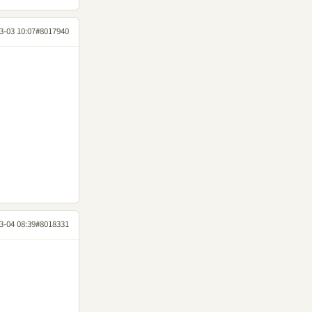
3-03 10:07
#8017940
3-04 08:39
#8018331