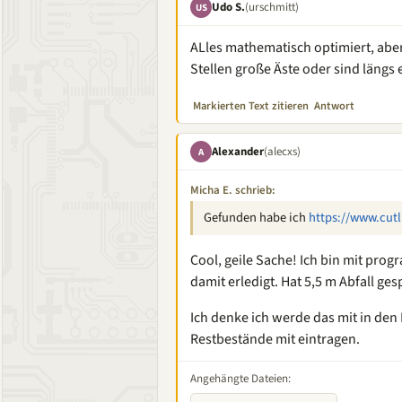
Udo S.
(urschmitt)
US
ALles mathematisch optimiert, aber
Stellen große Äste oder sind längs 
Markierten Text zitieren
Antwort
Alexander
(alecxs)
A
Micha E. schrieb:
Gefunden habe ich
https://www.cutl
Cool, geile Sache! Ich bin mit pro
damit erledigt. Hat 5,5 m Abfall ge
Ich denke ich werde das mit in den
Restbestände mit eintragen.
Angehängte Dateien: