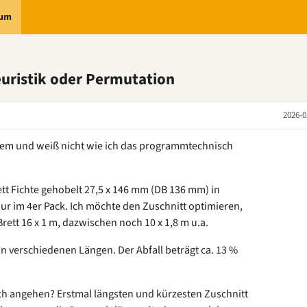
rum
uristik oder Permutation
2026-0
lem und weiß nicht wie ich das programmtechnisch
tt Fichte gehobelt 27,5 x 146 mm (DB 136 mm) in
nur im 4er Pack. Ich möchte den Zuschnitt optimieren,
Brett 16 x 1 m, dazwischen noch 10 x 1,8 m u.a.
 verschiedenen Längen. Der Abfall beträgt ca. 13 %
 angehen? Erstmal längsten und kürzesten Zuschnitt