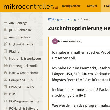
Neuigkeiten
Artikel
Fo
PC-Programmierung
›
Thread
Alle Beiträge
Zuschnittoptimierung He
µC & Elektronik
Analogtechnik
Alexander
(alecxs)
A
HF, Funk & Felder
Platinen
Ich habe ein mathematisches Prob
umsetzen soll.
Mechanik & Werkzeug
Fahrzeugelektronik
Ich habe Holz im Baumarkt, Fasebre
Haus & Smart Home
Längen: 450, 510, 540 cm. Verkauf 
längstes Brett 16 x 2,8 m kürzestes 
Compiler & IDEs
FPGA, VHDL & Co.
Im Moment komme ich auf 5 Packs in
DSP
macht ungefähr 50 €.
PC-Programmierung
Wie würde man das programmatisch
PC Hard- & Software