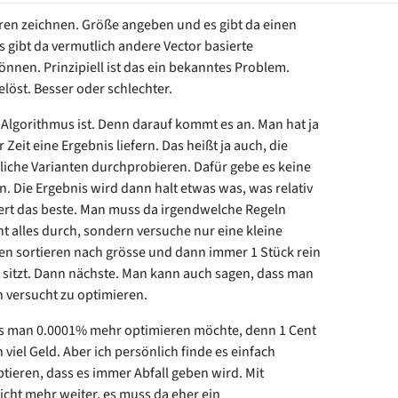
oren zeichnen. Größe angeben und es gibt da einen
es gibt da vermutlich andere Vector basierte
nen. Prinzipiell ist das ein bekanntes Problem.
löst. Besser oder schlechter.
er Algorithmus ist. Denn darauf kommt es an. Man hat ja
r Zeit eine Ergebnis liefern. Das heißt ja auch, die
liche Varianten durchprobieren. Dafür gebe es keine
n. Die Ergebnis wird dann halt etwas was, was relativ
tiert das beste. Man muss da irgendwelche Regeln
ht alles durch, sondern versuche nur eine kleine
en sortieren nach grösse und dann immer 1 Stück rein
 sitzt. Dann nächste. Man kann auch sagen, dass man
n versucht zu optimieren.
s man 0.0001% mehr optimieren möchte, denn 1 Cent
 viel Geld. Aber ich persönlich finde es einfach
tieren, dass es immer Abfall geben wird. Mit
cht mehr weiter, es muss da eher ein