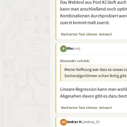
Das Webtool aus Post #2 läuft auch 
kann man anschließend noch optimi
Kombinationen durchprobiert werd
zuerst kommt malt zuerst.
Markierten Text zitieren
Antwort
Rbx
(rcx)
R
Alexander schrieb:
Meine Hoffnung war dass es sowas sch
Sortieralgorithmen schon fertig gibt
Lineare Regression kann man wohl
Abgesehen davon gibt es dazu best
Markierten Text zitieren
Antwort
Andras H.
(andras_h)
AH