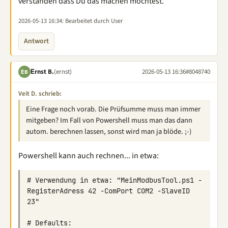
verstanden dass Du das machen möchtest.
2026-05-13 16:34
: Bearbeitet durch User
Antwort
Εrnst B.
(ernst)
2026-05-13 16:36
#8048740
ΕB
Veit D. schrieb:
Eine Frage noch vorab. Die Prüfsumme muss man immer
mitgeben? Im Fall von Powershell muss man das dann
autom. berechnen lassen, sonst wird man ja blöde. ;-)
Powershell kann auch rechnen... in etwa:
# Verwendung in etwa: "MeinModbusTool.ps1 -
RegisterAdress 42 -ComPort COM2 -SlaveID 