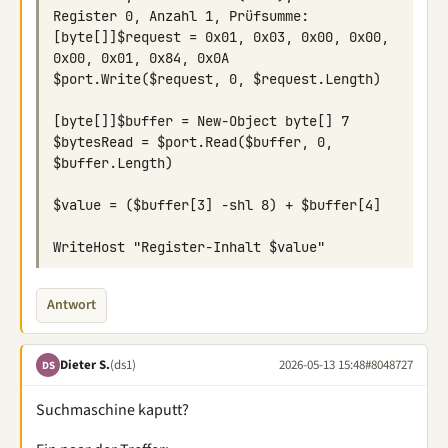
[byte[]]$request = 0x01, 0x03, 0x00, 0x00, 
$bytesRead = $port.Read($buffer, 0, 
Antwort
Dieter S.
(ds1)
2026-05-13 15:48
#8048727
DS
Suchmaschine kaputt?