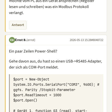
möchte vom PC aus ein Gerät ansprechen (Register
lesen und schreiben) was ein Modbus Protokoll
verlangt.
Antwort
Εrnst B.
(ernst)
2026-05-13 15:28
#8048722
ΕB
Ein paar Zeilen Power-Shell?
Gehe davon aus, du hast so einen USB->RS485-Adapter,
der sich als COM-Port meldet.
$port = New-Object 
System.IO.Ports.SerialPort("COM3", 9600); # 
# Gerät 1, function 03 (read), start-