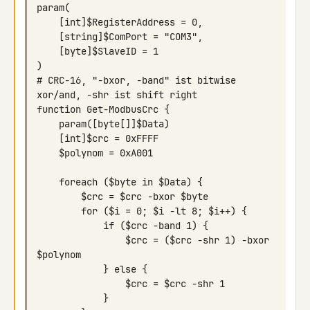
# CRC-16, "-bxor, -band" ist bitwise 
                $crc = ($crc -shr 1) -bxor 