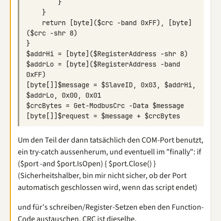
    return [byte]($crc -band 0xFF), [byte]
$addrLo = [byte]($RegisterAddress -band 
[byte[]]$message = $SlaveID, 0x03, $addrHi, 
Um den Teil der dann tatsächlich den COM-Port benutzt,
ein try-catch aussenherum, und eventuell im "finally": if
($port -and $port.IsOpen) { $port.Close() }
(Sicherheitshalber, bin mir nicht sicher, ob der Port
automatisch geschlossen wird, wenn das script endet)
und für's schreiben/Register-Setzen eben den Function-
Code austauschen, CRC ist dieselbe.