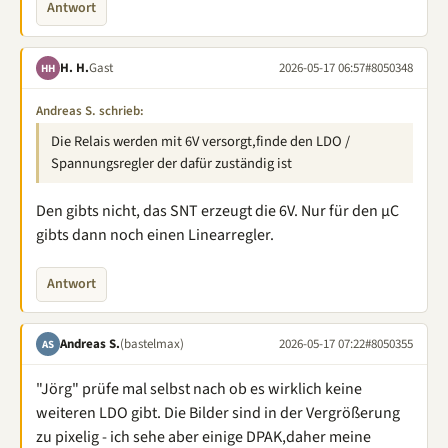
Antwort
H. H.
Gast
2026-05-17 06:57
#8050348
HH
Andreas S. schrieb:
Die Relais werden mit 6V versorgt,finde den LDO /
Spannungsregler der dafür zuständig ist
Den gibts nicht, das SNT erzeugt die 6V. Nur für den µC
gibts dann noch einen Linearregler.
Antwort
Andreas S.
(bastelmax)
2026-05-17 07:22
#8050355
AS
"Jörg" prüfe mal selbst nach ob es wirklich keine
weiteren LDO gibt. Die Bilder sind in der Vergrößerung
zu pixelig - ich sehe aber einige DPAK,daher meine