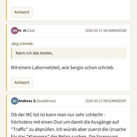
Antwort
H. H.
Gast
2026-05-17 06:29
#8050336
HH
Jörg schrieb:
Kann ich das testen,
Mit einem Labornetzteil, wie Sergio schon schrieb.
Antwort
Andreas S.
(bastelmax)
2026-05-17 06:51
#8050347
AS
Ob der MC tot ist kann man nur sehr schlecht -
höchstens mit einen Oszi um damit die Ausgänge auf
"Traffic" zu abprüfen. Ich würde aber zuerst die Ursache
für das "Klappern" der Relais suchen. Die Spannung