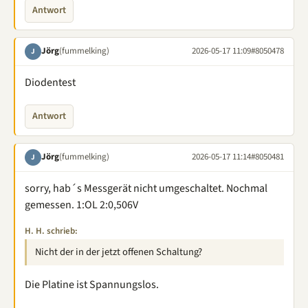
Antwort
Jörg
(fummelking)
2026-05-17 11:09
#8050478
J
Diodentest
Antwort
Jörg
(fummelking)
2026-05-17 11:14
#8050481
J
sorry, hab´s Messgerät nicht umgeschaltet. Nochmal
gemessen. 1:OL 2:0,506V
H. H. schrieb:
Nicht der in der jetzt offenen Schaltung?
Die Platine ist Spannungslos.