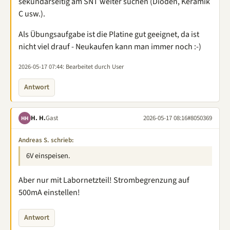
sekundärseitig am SNT weiter suchen (Dioden, Keramik
C usw.).
Als Übungsaufgabe ist die Platine gut geeignet, da ist
nicht viel drauf - Neukaufen kann man immer noch :-)
2026-05-17 07:44
: Bearbeitet durch User
Antwort
H. H.
Gast
2026-05-17 08:16
#8050369
HH
Andreas S. schrieb:
6V einspeisen.
Aber nur mit Labornetzteil! Strombegrenzung auf
500mA einstellen!
Antwort