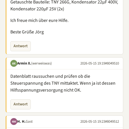
Getauschte Bauteile: TNY 266G, Kondensator 22µF 400V,
Kondensator 220µF 25V (2x)
Ich freue mich über eure Hilfe.
Beste Grüße Jörg
Antwort
Armin X.
(werweiswas)
2026-05-15 19:19
#8049510
AX
Datenblatt raussuchen und prüfen ob die
Steuerspannung des TNY mittaktet. Wenn ja ist dessen
Hilfsspannungsversorgung nicht OK.
Antwort
H. H.
Gast
2026-05-15 19:23
#8049512
HH