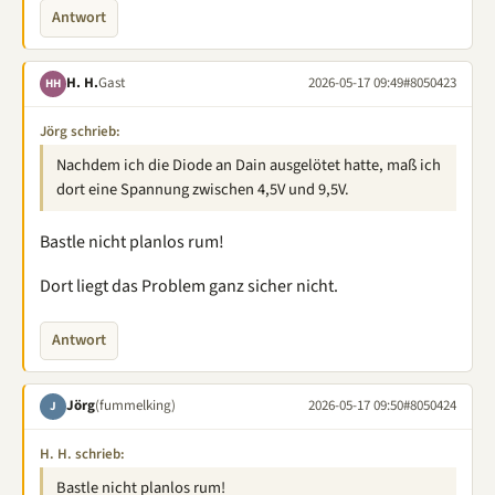
Antwort
H. H.
Gast
2026-05-17 09:49
#8050423
HH
Jörg schrieb:
Nachdem ich die Diode an Dain ausgelötet hatte, maß ich
dort eine Spannung zwischen 4,5V und 9,5V.
Bastle nicht planlos rum!
Dort liegt das Problem ganz sicher nicht.
Antwort
Jörg
(fummelking)
2026-05-17 09:50
#8050424
J
H. H. schrieb:
Bastle nicht planlos rum!