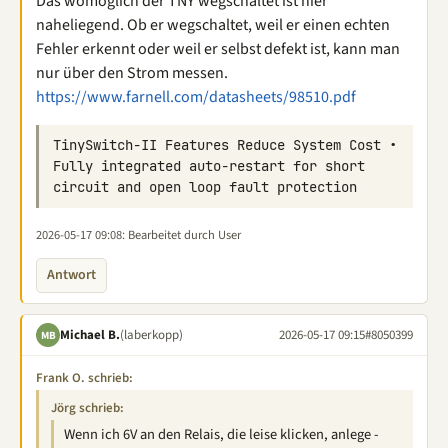
Das womöglich der TNY wegschaltet ist hier
naheliegend. Ob er wegschaltet, weil er einen echten
Fehler erkennt oder weil er selbst defekt ist, kann man
nur über den Strom messen.
https://www.farnell.com/datasheets/98510.pdf
TinySwitch-II Features Reduce System Cost • 
Fully integrated auto-restart for short 
2026-05-17 09:08
: Bearbeitet durch User
Antwort
Michael B.
(laberkopp)
2026-05-17 09:15
#8050399
MB
Frank O. schrieb:
Jörg schrieb:
Wenn ich 6V an den Relais, die leise klicken, anlege -