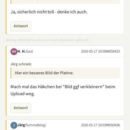
Ja, sicherlich nicht toll - denke ich auch.
Antwort
Beitrag #8050428 wurde von einem Moderator gelöscht.
H. H.
Gast
2026-05-17 10:00
#8050433
HH
Jörg schrieb:
Hier ein besseres Bild der Platine.
Mach mal das Häkchen bei "Bild ggf verkleinern" beim
Upload weg.
Antwort
Jörg
(fummelking)
2026-05-17 10:03
#8050436
J