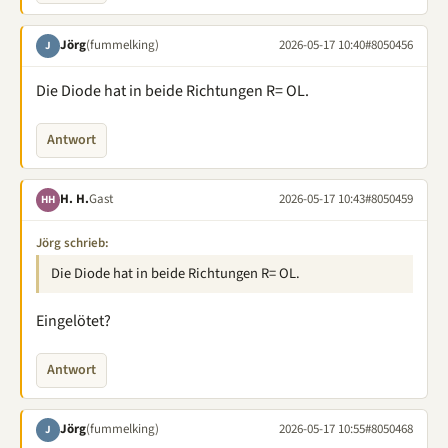
Jörg
(fummelking)
2026-05-17 10:40
#8050456
J
Die Diode hat in beide Richtungen R= OL.
Antwort
H. H.
Gast
2026-05-17 10:43
#8050459
HH
Jörg schrieb:
Die Diode hat in beide Richtungen R= OL.
Eingelötet?
Antwort
Jörg
(fummelking)
2026-05-17 10:55
#8050468
J