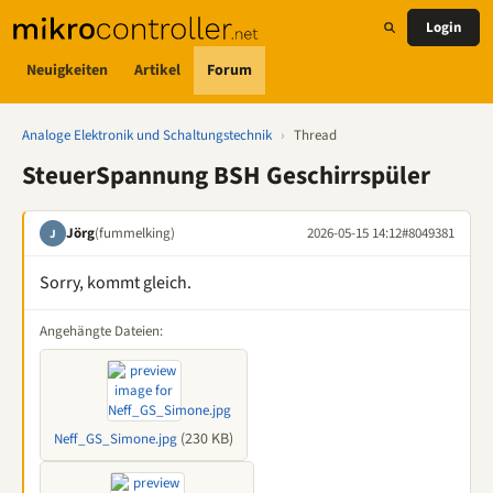
Login
Neuigkeiten
Artikel
Forum
Analoge Elektronik und Schaltungstechnik
›
Thread
SteuerSpannung BSH Geschirrspüler
Jörg
(fummelking)
2026-05-15 14:12
#8049381
J
Sorry, kommt gleich.
Angehängte Dateien:
(230 KB)
Neff_GS_Simone.jpg