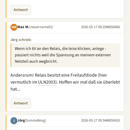
Antwort
Max M.
(neuername01)
2026-05-17 09:25
#8050406
MM
Jörg schrieb:
Wenn ich 6V an den Relais, die leise klicken, anlege -
passiert nichts weil die Spannung an meinem externen
Netzteil auch wegbricht.
Andersrum! Relais besitzt eine Freilaufdiode (hier
vermutlich im
ULN2003
). Hoffen wir mal daß sie überlebt
hat...
Antwort
Jörg
(fummelking)
2026-05-17 09:34
#8050410
J