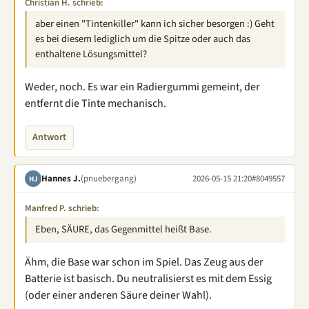
Christian H. schrieb:
aber einen "Tintenkiller" kann ich sicher besorgen :) Geht
es bei diesem lediglich um die Spitze oder auch das
enthaltene Lösungsmittel?
Weder, noch. Es war ein Radiergummi gemeint, der
entfernt die Tinte mechanisch.
Antwort
Hannes J.
(pnuebergang)
2026-05-15 21:20
#8049557
HJ
Manfred P. schrieb:
Eben, SÄURE, das Gegenmittel heißt Base.
Ähm, die Base war schon im Spiel. Das Zeug aus der
Batterie ist basisch. Du neutralisierst es mit dem Essig
(oder einer anderen Säure deiner Wahl).