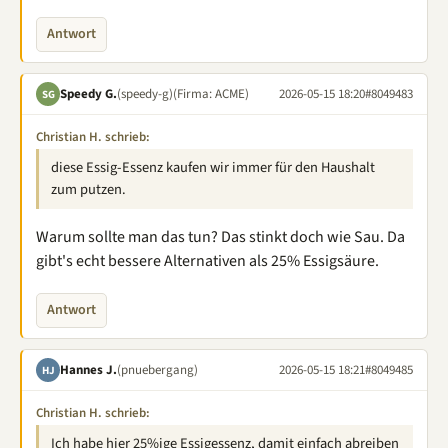
Antwort
Speedy G.
(speedy-g)
(Firma: ACME)
2026-05-15 18:20
#8049483
SG
Christian H. schrieb:
diese Essig-Essenz kaufen wir immer für den Haushalt
zum putzen.
Warum sollte man das tun? Das stinkt doch wie Sau. Da
gibt's echt bessere Alternativen als 25% Essigsäure.
Antwort
Hannes J.
(pnuebergang)
2026-05-15 18:21
#8049485
HJ
Christian H. schrieb:
Ich habe hier 25%ige Essigessenz, damit einfach abreiben