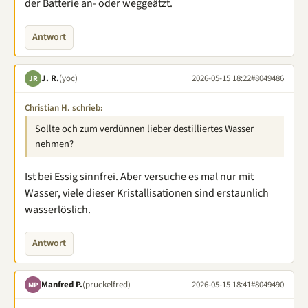
der Batterie an- oder weggeätzt.
Antwort
J. R.
(yoc)
2026-05-15 18:22
#8049486
JR
Christian H. schrieb:
Sollte och zum verdünnen lieber destilliertes Wasser
nehmen?
Ist bei Essig sinnfrei. Aber versuche es mal nur mit
Wasser, viele dieser Kristallisationen sind erstaunlich
wasserlöslich.
Antwort
Manfred P.
(pruckelfred)
2026-05-15 18:41
#8049490
MP