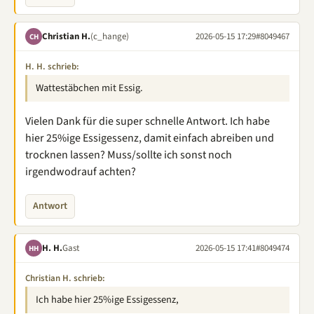
Christian H.
(c_hange)
2026-05-15 17:29
#8049467
CH
H. H. schrieb:
Wattestäbchen mit Essig.
Vielen Dank für die super schnelle Antwort. Ich habe
hier 25%ige Essigessenz, damit einfach abreiben und
trocknen lassen? Muss/sollte ich sonst noch
irgendwodrauf achten?
Antwort
H. H.
Gast
2026-05-15 17:41
#8049474
HH
Christian H. schrieb:
Ich habe hier 25%ige Essigessenz,