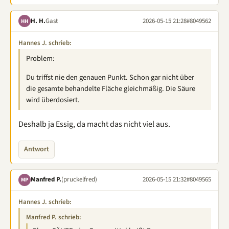
H. H.
Gast
2026-05-15 21:28
#8049562
HH
Hannes J. schrieb:
Problem:
Du triffst nie den genauen Punkt. Schon gar nicht über
die gesamte behandelte Fläche gleichmäßig. Die Säure
wird überdosiert.
Deshalb ja Essig, da macht das nicht viel aus.
Antwort
Manfred P.
(pruckelfred)
2026-05-15 21:32
#8049565
MP
Hannes J. schrieb:
Manfred P. schrieb: