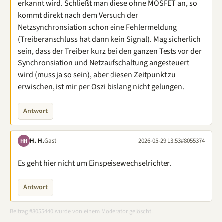
erkannt wird. Schließt man diese ohne MOSFET an, so
kommt direkt nach dem Versuch der
Netzsynchronsiation schon eine Fehlermeldung
(Treiberanschluss hat dann kein Signal). Mag sicherlich
sein, dass der Treiber kurz bei den ganzen Tests vor der
Synchronsiation und Netzaufschaltung angesteuert
wird (muss ja so sein), aber diesen Zeitpunkt zu
erwischen, ist mir per Oszi bislang nicht gelungen.
Antwort
H. H.
Gast
2026-05-29 13:53
#8055374
HH
Es geht hier nicht um Einspeisewechselrichter.
Antwort
Beitrag #8055440 wurde von einem Moderator gelöscht.