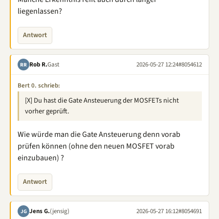
liegenlassen?
Antwort
Rob R.
Gast
2026-05-27 12:24
#8054612
RR
Bert 0. schrieb:
[X] Du hast die Gate Ansteuerung der MOSFETs nicht
vorher geprüft.
Wie würde man die Gate Ansteuerung denn vorab
prüfen können (ohne den neuen MOSFET vorab
einzubauen) ?
Antwort
Jens G.
(jensig)
2026-05-27 16:12
#8054691
JG