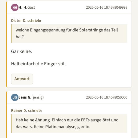
H. H.
Gast
2026-05-16 18:43
#8049998
HH
Dieter D. schrieb:
welche Eingangsspannung für die Solarstränge das Teil
hat?
Gar keine.
Halt einfach die Finger still.
Antwort
Jens G.
(jensig)
2026-05-16 18:45
#8050000
JG
Rainer D. schrieb:
Hab keine Ahnung. Einfach nur die FETs ausgelötet und
das wars. Keine Platinenanalyse, garnix.