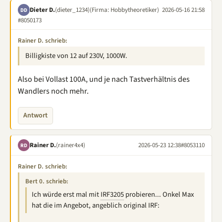
Dieter D.
(dieter_1234)
(Firma: Hobbytheoretiker)
2026-05-16 21:58
DD
#8050173
Rainer D. schrieb:
Billigkiste von 12 auf 230V, 1000W.
Also bei Vollast 100A, und je nach Tastverhältnis des
Wandlers noch mehr.
Antwort
Rainer D.
(rainer4x4)
2026-05-23 12:38
#8053110
RD
Rainer D. schrieb:
Bert 0. schrieb:
Ich würde erst mal mit
IRF3205
probieren... Onkel Max
hat die im Angebot, angeblich original IRF: