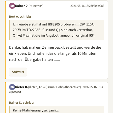
Rainer D.
(rainer4x4)
2026-05-16 18:27
#8049988
RD
Bert 0. schrieb:
Ich würde erst mal mit
IRF3205
probieren... 55V, 110A,
200W im TO220AB, Ciss und Qg sind auch vertretbar,
Onkel Max hat die im Angebot, angeblich original IRF:
Danke, hab mal ein Zehnerpack bestellt und werde die
einkleben. Und hoffen das die länger als 10 Minuten
nach der Übergabe halten ......
Antwort
Dieter D.
(dieter_1234)
(Firma: Hobbytheoretiker)
2026-05-16 18:33
DD
#8049991
Rainer D. schrieb:
Keine Platinenanalyse, garnix.