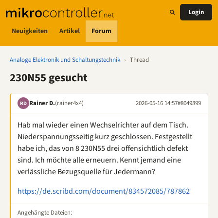
Login
Neuigkeiten
Artikel
Forum
Analoge Elektronik und Schaltungstechnik
›
Thread
230N55 gesucht
Rainer D.
(rainer4x4)
2026-05-16 14:57
#8049899
RD
Hab mal wieder einen Wechselrichter auf dem Tisch.
Niederspannungsseitig kurz geschlossen. Festgestellt
habe ich, das von 8 230N55 drei offensichtlich defekt
sind. Ich möchte alle erneuern. Kennt jemand eine
verlässliche Bezugsquelle für Jedermann?
https://de.scribd.com/document/834572085/787862
Angehängte Dateien: