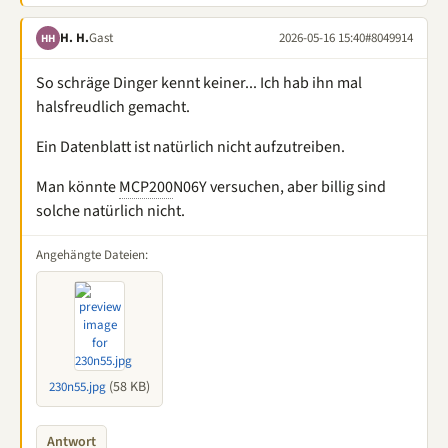
H. H.
Gast
2026-05-16 15:40
#8049914
HH
So schräge Dinger kennt keiner... Ich hab ihn mal
halsfreudlich gemacht.
Ein Datenblatt ist natürlich nicht aufzutreiben.
Man könnte
MCP200
N06Y versuchen, aber billig sind
solche natürlich nicht.
Angehängte Dateien:
(58 KB)
230n55.jpg
Antwort