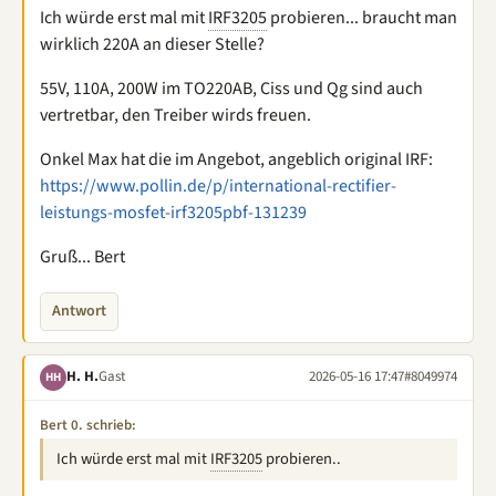
Ich würde erst mal mit
IRF3205
probieren... braucht man
wirklich 220A an dieser Stelle?
55V, 110A, 200W im TO220AB, Ciss und Qg sind auch
vertretbar, den Treiber wirds freuen.
Onkel Max hat die im Angebot, angeblich original IRF:
https://www.pollin.de/p/international-rectifier-
leistungs-mosfet-irf3205pbf-131239
Gruß... Bert
Antwort
H. H.
Gast
2026-05-16 17:47
#8049974
HH
Bert 0. schrieb:
Ich würde erst mal mit
IRF3205
probieren..