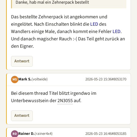
Danke, hab mal ein Zehnerpack bestellt
Das bestellte Zehnerpack ist angekommen und
eingelötet. Nach Einschalten blinkt die
LED
des
Wandlers einige Male, danach kommt eine Fehler
LED
.
Und danach magischer Rauch :-( Das Teil geht zurück an
den Eigner.
Antwort
Mark S.
(voltwide)
2026-05-23 15:36
#8053170
MS
Bei diesem thread Titel blitzt irgendwo im
Unterbewusstsein der
2N3055
auf.
Antwort
Rainer D.
(rainer4x4)
2026-05-23 16:46
#8053185
RD