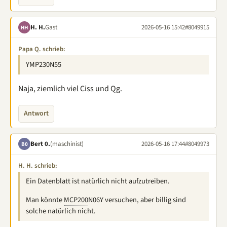
H. H.
Gast
2026-05-16 15:42
#8049915
HH
Papa Q. schrieb:
YMP230N55
Naja, ziemlich viel Ciss und Qg.
Antwort
Bert 0.
(maschinist)
2026-05-16 17:44
#8049973
B0
H. H. schrieb:
Ein Datenblatt ist natürlich nicht aufzutreiben.
Man könnte
MCP200
N06Y versuchen, aber billig sind
solche natürlich nicht.