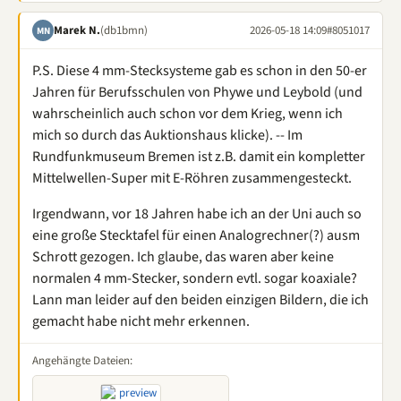
Marek N.
(db1bmn)
2026-05-18 14:09
#8051017
MN
P.S. Diese 4 mm-Stecksysteme gab es schon in den 50-er
Jahren für Berufsschulen von Phywe und Leybold (und
wahrscheinlich auch schon vor dem Krieg, wenn ich
mich so durch das Auktionshaus klicke). -- Im
Rundfunkmuseum Bremen ist z.B. damit ein kompletter
Mittelwellen-Super mit E-Röhren zusammengesteckt.
Irgendwann, vor 18 Jahren habe ich an der Uni auch so
eine große Stecktafel für einen Analogrechner(?) ausm
Schrott gezogen. Ich glaube, das waren aber keine
normalen 4 mm-Stecker, sondern evtl. sogar koaxiale?
Lann man leider auf den beiden einzigen Bildern, die ich
gemacht habe nicht mehr erkennen.
Angehängte Dateien: