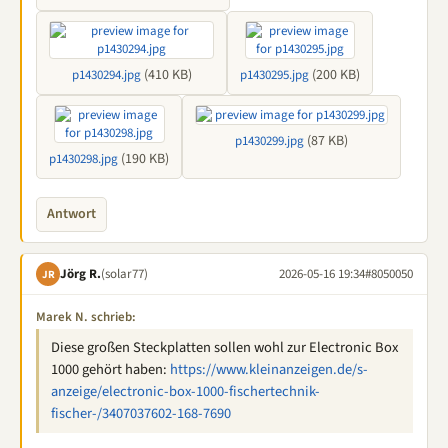
(410 KB)
(200 KB)
p1430294.jpg
p1430295.jpg
(87 KB)
p1430299.jpg
(190 KB)
p1430298.jpg
Antwort
Jörg R.
(solar77)
2026-05-16 19:34
#8050050
JR
Marek N. schrieb:
Diese großen Steckplatten sollen wohl zur Electronic Box
1000 gehört haben:
https://www.kleinanzeigen.de/s-
anzeige/electronic-box-1000-fischertechnik-
fischer-/3407037602-168-7690