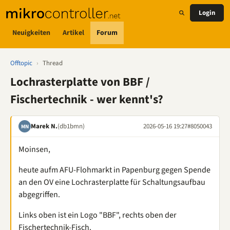
Login
Neuigkeiten
Artikel
Forum
Offtopic
›
Thread
Lochrasterplatte von BBF /
Fischertechnik - wer kennt's?
Marek N.
(db1bmn)
2026-05-16 19:27
#8050043
MN
Moinsen,
heute aufm AFU-Flohmarkt in Papenburg gegen Spende
an den OV eine Lochrasterplatte für Schaltungsaufbau
abgegriffen.
Links oben ist ein Logo "BBF", rechts oben der
Fischertechnik-Fisch.