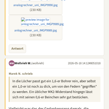
analogrechner_uni_IMGP9990.jpg
(230 KB)
anlogrechner_uni_IMGP9989.jpg
(230 KB)
Antwort
Wollvieh W.
(wollvieh)
2026-05-18 14:12
#8051018
WW
Marek N. schrieb:
In die Löcher passt gut ein 1,6-er Bohrer rein, aber selbst
ein 1,0-er ist noch zu dick, um von den Federn "gegriffen"
zu werden. Ein üblicher MK2-Widerstand hingegn lässt
sich mit seinen 0,6-er Beinchen sehr gut bestücken.
Vielleicht war das der Gedankengang damals, die