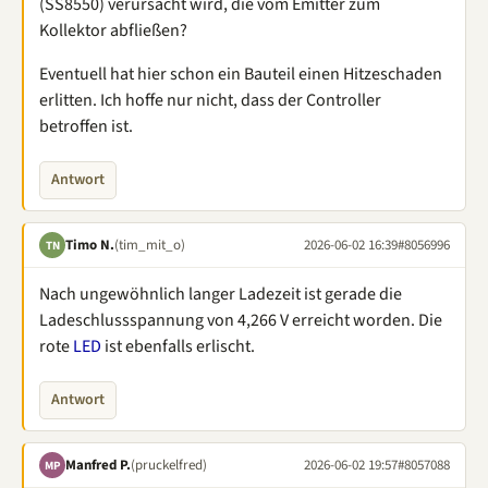
(SS8550) verursacht wird, die vom Emitter zum
Kollektor abfließen?
Eventuell hat hier schon ein Bauteil einen Hitzeschaden
erlitten. Ich hoffe nur nicht, dass der Controller
betroffen ist.
Antwort
Timo N.
(tim_mit_o)
2026-06-02 16:39
#8056996
TN
Nach ungewöhnlich langer Ladezeit ist gerade die
Ladeschlussspannung von 4,266 V erreicht worden. Die
rote
LED
ist ebenfalls erlischt.
Antwort
Manfred P.
(pruckelfred)
2026-06-02 19:57
#8057088
MP