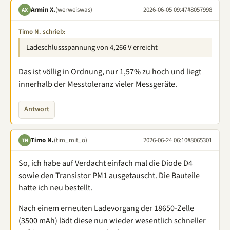
Armin X.
(werweiswas)
2026-06-05 09:47
#8057998
AX
Timo N. schrieb:
Ladeschlussspannung von 4,266 V erreicht
Das ist völlig in Ordnung, nur 1,57% zu hoch und liegt
innerhalb der Messtoleranz vieler Messgeräte.
Antwort
Timo N.
(tim_mit_o)
2026-06-24 06:10
#8065301
TN
So, ich habe auf Verdacht einfach mal die Diode D4
sowie den Transistor PM1 ausgetauscht. Die Bauteile
hatte ich neu bestellt.
Nach einem erneuten Ladevorgang der 18650-Zelle
(3500 mAh) lädt diese nun wieder wesentlich schneller