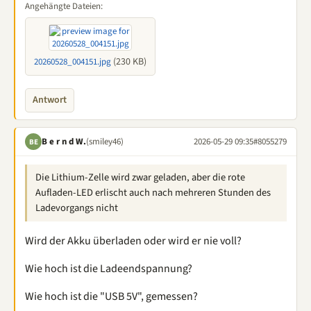
Angehängte Dateien:
(230 KB)
20260528_004151.jpg
Antwort
B e r n d W.
(smiley46)
2026-05-29 09:35
#8055279
BE
Die Lithium-Zelle wird zwar geladen, aber die rote
Aufladen-LED erlischt auch nach mehreren Stunden des
Ladevorgangs nicht
Wird der Akku überladen oder wird er nie voll?
Wie hoch ist die Ladeendspannung?
Wie hoch ist die "USB 5V", gemessen?