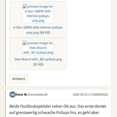
A-Star-328PB-with-internal-pullups-
(88 KB)
only.png
Own-Board-with_4k7-pullups.png
(82 KB)
Antwort
Hans W.
(hanswieland)
2026-06-01 17:03
#8056520
HW
Beide Oszilloskopbilder sehen OK aus. Das erste deutet
auf grenzwertig schwache Pullups hin, es geht aber