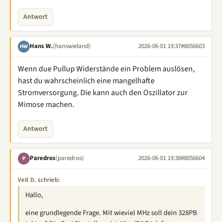
Antwort
Hans W.
(hanswieland)
2026-06-01 19:37
#8056603
HW
Wenn due Pullup Widerstände ein Problem auslösen,
hast du wahrscheinlich eine mangelhafte
Stromversorgung. Die kann auch den Oszillator zur
Mimose machen.
Antwort
Paredros
(paredros)
2026-06-01 19:38
#8056604
P
Veit D. schrieb:
Hallo,
eine grundlegende Frage. Mit wieviel MHz soll dein 328PB