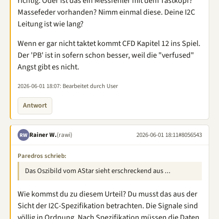
richtig. Oder ist das ein Messfehler mit dem Tastkopf?
Massefeder vorhanden? Nimm einmal diese. Deine I2C
Leitung ist wie lang?
Wenn er gar nicht taktet kommt CFD Kapitel 12 ins Spiel.
Der 'PB' ist in sofern schon besser, weil die "verfused"
Angst gibt es nicht.
2026-06-01 18:07
: Bearbeitet durch User
Antwort
Rainer W.
(rawi)
2026-06-01 18:11
#8056543
RW
Paredros schrieb:
Das Oszibild vom AStar sieht erschreckend aus ...
Wie kommst du zu diesem Urteil? Du musst das aus der
Sicht der I2C-Spezifikation betrachten. Die Signale sind
völlig in Ordnung. Nach Spezifikation müssen die Daten