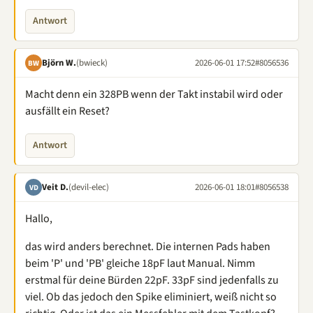
Antwort
Björn W.
(bwieck)
2026-06-01 17:52
#8056536
BW
Macht denn ein 328PB wenn der Takt instabil wird oder
ausfällt ein Reset?
Antwort
Veit D.
(devil-elec)
2026-06-01 18:01
#8056538
VD
Hallo,
das wird anders berechnet. Die internen Pads haben
beim 'P' und 'PB' gleiche 18pF laut Manual. Nimm
erstmal für deine Bürden 22pF. 33pF sind jedenfalls zu
viel. Ob das jedoch den Spike eliminiert, weiß nicht so