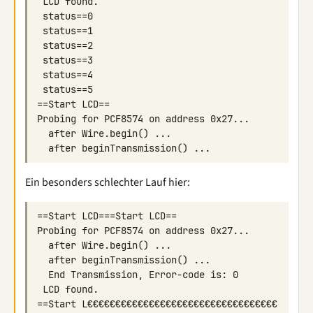
Ein besonders schlechter Lauf hier:
==Start L€€€€€€€€€€€€€€€€€€€€€€€€€€€€€€€€€€