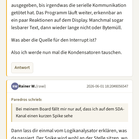
ausgegeben, bis irgendwas die serielle Kommunikation
getötet hat. Das Programm läuft weiter, erkennbar an
ein paar Reaktionen auf dem Display. Manchmal sogar
lesbarer Text, dann wieder lange nicht oder Bytemüll.
Was aber die Quelle für den Interrupt ist?
Also ich werde nun mal die Kondensatoren tauschen.
Antwort
Rainer W.
(rawi)
2026-06-01 18:20
#8056547
RW
Paredros schrieb:
Bei meinem Board fällt mir nur auf, dass ich auf dem SDA-
Kanal einen kurzen Spike sehe
Dann lass dir einmal vom Logikanalysator erklären, was
da passiert. Der Spike wird wohl an der Stelle sitzen, wo