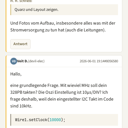
H. H. schrieb:
Quarz und Layout zeigen.
Und Fotos vom Aufbau, insbesondere alles was mit der
Stromversorgung zu tun hat (auch die Leitungen).
Antwort
Veit D.
(devil-elec)
2026-06-01 19:14
#8056580
VD
Hallo,
eine grundlegende Frage. Mit wieviel MHz soll dein
328PB takten? Die Oszi Einstellung ist 10µs/DIV? Ich
frage deshalb, weil dein eingestellter I2C Takt im Code
sind 10kHz.
Wire1
.
setClock
(
10000
);