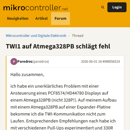
Login
Neuigkeiten
Artikel
Forum
Mikrocontroller und Digitale Elektronik
›
Thread
TWI1 auf Atmega328PB schlägt fehl
Paredros
(paredros)
2026-06-01 16:49
#8056519
P
Hallo zusammen,
ich habe ein unerklärliches Problem mit einer
Ansteuerung eines PCF8574/HD44780 Displays auf
einem Atmega328PB (nicht 328P!). Auf meinem Aufbau
mit einem Atmega328PB auf einer Expander-Platine
bekomme ich die TWI-Kommunikation nicht zum
Laufen. Entsprechenden Empfehlungen nach habe ich
mit verschiedenen Pull-Ups experimentiert und 330R