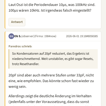
Laut Oszi ist die Periodendauer 10µs, was 100kHz sind.
100µs wären 10kHz. Ist irgendwas falsch eingestellt?
Antwort
Ob S.
(observer)
(Firma: 1984now)
2026-06-01 19:18
#8056585
OS
Paredros schrieb:
So Kondensatoren auf 20pF reduziert, das Ergebnis ist
niederschmetternd. Weit unstabiler, es gibt sogar Resets,
trotz Resethandler.
20pF sind aber auch mehrere Stufen unter 33pF, nicht
eine, wie empfohlen. Das könnte schon fast wieder zu
wenig sein.
Allerdings zeigt die deutliche Änderung im Verhalten
(jedenfalls unter der Voraussetzung, dass du sonst