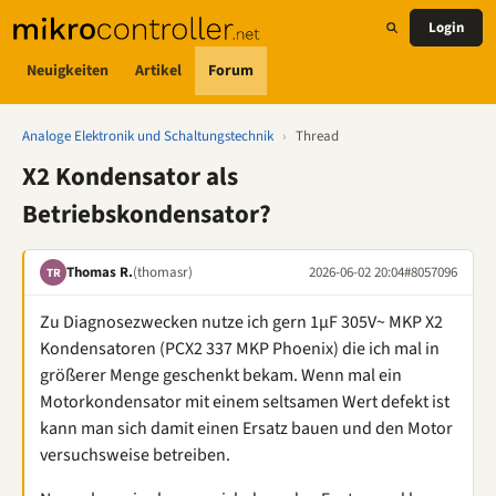
Login
Neuigkeiten
Artikel
Forum
Analoge Elektronik und Schaltungstechnik
›
Thread
X2 Kondensator als
Betriebskondensator?
Thomas R.
(thomasr)
2026-06-02 20:04
#8057096
TR
Zu Diagnosezwecken nutze ich gern 1µF 305V~ MKP X2
Kondensatoren (PCX2 337 MKP Phoenix) die ich mal in
größerer Menge geschenkt bekam. Wenn mal ein
Motorkondensator mit einem seltsamen Wert defekt ist
kann man sich damit einen Ersatz bauen und den Motor
versuchsweise betreiben.