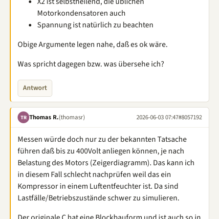
X2 ist selbstheilend, die üblichen
Motorkondensatoren auch
Spannung ist natürlich zu beachten
Obige Argumente legen nahe, daß es ok wäre.
Was spricht dagegen bzw. was übersehe ich?
Antwort
Thomas R.
(thomasr)
2026-06-03 07:47
#8057192
TR
Messen würde doch nur zu der bekannten Tatsache
führen daß bis zu 400Volt anliegen können, je nach
Belastung des Motors (Zeigerdiagramm). Das kann ich
in diesem Fall schlecht nachprüfen weil das ein
Kompressor in einem Luftentfeuchter ist. Da sind
Lastfälle/Betriebszustände schwer zu simulieren.
Der originale C hat eine Blockbauform und ist auch so in