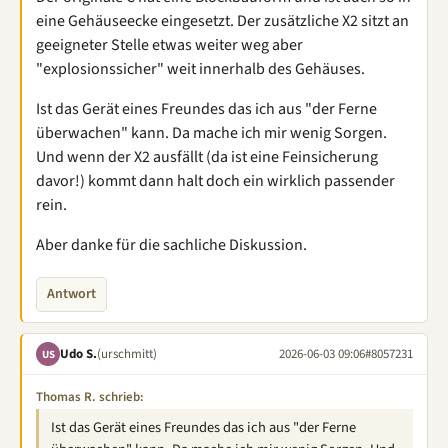
eine Gehäuseecke eingesetzt. Der zusätzliche X2 sitzt an
geeigneter Stelle etwas weiter weg aber
"explosionssicher" weit innerhalb des Gehäuses.
Ist das Gerät eines Freundes das ich aus "der Ferne
überwachen" kann. Da mache ich mir wenig Sorgen.
Und wenn der X2 ausfällt (da ist eine Feinsicherung
davor!) kommt dann halt doch ein wirklich passender
rein.
Aber danke für die sachliche Diskussion.
Antwort
Udo S.
(urschmitt)
2026-06-03 09:06
#8057231
US
Thomas R. schrieb:
Ist das Gerät eines Freundes das ich aus "der Ferne