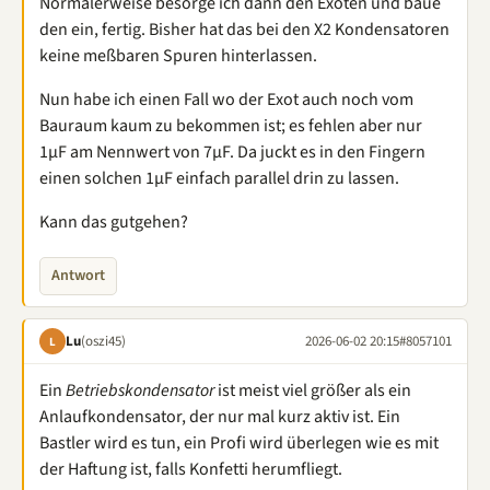
Normalerweise besorge ich dann den Exoten und baue
den ein, fertig. Bisher hat das bei den X2 Kondensatoren
keine meßbaren Spuren hinterlassen.
Nun habe ich einen Fall wo der Exot auch noch vom
Bauraum kaum zu bekommen ist; es fehlen aber nur
1µF am Nennwert von 7µF. Da juckt es in den Fingern
einen solchen 1µF einfach parallel drin zu lassen.
Kann das gutgehen?
Antwort
Lu
(oszi45)
2026-06-02 20:15
#8057101
L
Ein
Betriebskondensator
ist meist viel größer als ein
Anlaufkondensator, der nur mal kurz aktiv ist. Ein
Bastler wird es tun, ein Profi wird überlegen wie es mit
der Haftung ist, falls Konfetti herumfliegt.